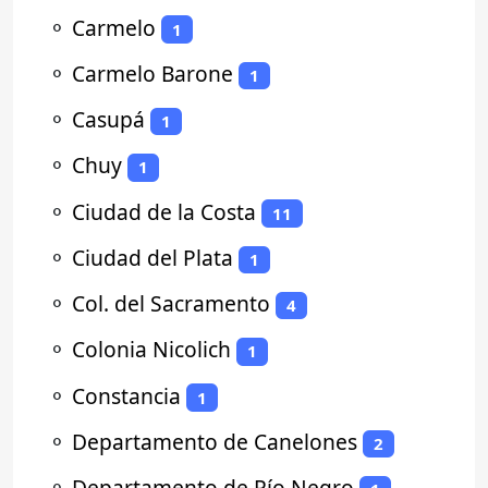
⚬
Carmelo
1
⚬
Carmelo Barone
1
⚬
Casupá
1
⚬
Chuy
1
⚬
Ciudad de la Costa
11
⚬
Ciudad del Plata
1
⚬
Col. del Sacramento
4
⚬
Colonia Nicolich
1
⚬
Constancia
1
⚬
Departamento de Canelones
2
⚬
Departamento de Río Negro