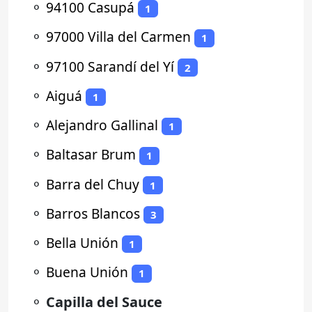
⚬
94100 Casupá
1
⚬
97000 Villa del Carmen
1
⚬
97100 Sarandí del Yí
2
⚬
Aiguá
1
⚬
Alejandro Gallinal
1
⚬
Baltasar Brum
1
⚬
Barra del Chuy
1
⚬
Barros Blancos
3
⚬
Bella Unión
1
⚬
Buena Unión
1
⚬
Capilla del Sauce