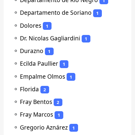
1
⚬
Departamento de Soriano
1
⚬
Dolores
1
⚬
Dr. Nicolas Gagliardini
1
⚬
Durazno
1
⚬
Ecilda Paullier
1
⚬
Empalme Olmos
1
⚬
Florida
2
⚬
Fray Bentos
2
⚬
Fray Marcos
1
⚬
Gregorio Aznárez
1