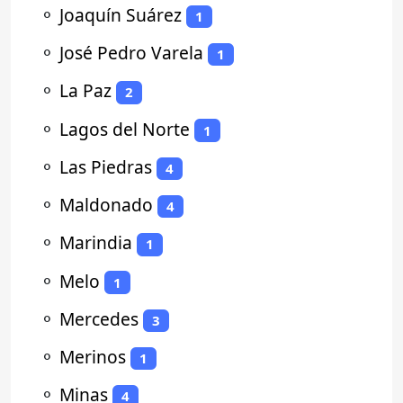
⚬
Joaquín Suárez
1
⚬
José Pedro Varela
1
⚬
La Paz
2
⚬
Lagos del Norte
1
⚬
Las Piedras
4
⚬
Maldonado
4
⚬
Marindia
1
⚬
Melo
1
⚬
Mercedes
3
⚬
Merinos
1
⚬
Minas
4