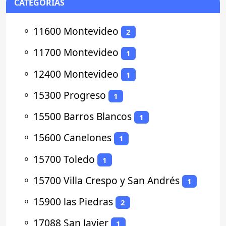
CATEGORÍAS
⚬
11600 Montevideo
2
⚬
11700 Montevideo
1
⚬
12400 Montevideo
1
⚬
15300 Progreso
1
⚬
15500 Barros Blancos
1
⚬
15600 Canelones
1
⚬
15700 Toledo
1
⚬
15700 Villa Crespo y San Andrés
1
⚬
15900 las Piedras
2
⚬
17088 San Javier
1