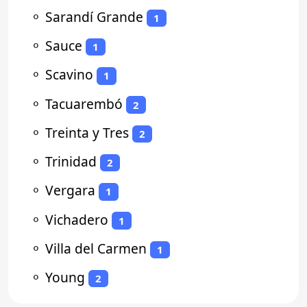
⚬
Sarandí Grande
1
⚬
Sauce
1
⚬
Scavino
1
⚬
Tacuarembó
2
⚬
Treinta y Tres
2
⚬
Trinidad
2
⚬
Vergara
1
⚬
Vichadero
1
⚬
Villa del Carmen
1
⚬
Young
2