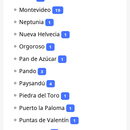
⚬
Montevideo
19
⚬
Neptunia
1
⚬
Nueva Helvecia
1
⚬
Orgoroso
1
⚬
Pan de Azúcar
1
⚬
Pando
3
⚬
Paysandú
4
⚬
Piedra del Toro
1
⚬
Puerto la Paloma
1
⚬
Puntas de Valentín
1