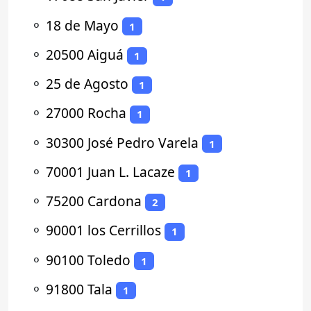
⚬
18 de Mayo
1
⚬
20500 Aiguá
1
⚬
25 de Agosto
1
⚬
27000 Rocha
1
⚬
30300 José Pedro Varela
1
⚬
70001 Juan L. Lacaze
1
⚬
75200 Cardona
2
⚬
90001 los Cerrillos
1
⚬
90100 Toledo
1
⚬
91800 Tala
1