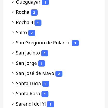
⚬
Queguayar
1
⚬
Rocha
2
⚬
Rocha 4
1
⚬
Salto
2
⚬
San Gregorio de Polanco
1
⚬
San Jacinto
1
⚬
San Jorge
1
⚬
San José de Mayo
2
⚬
Santa Lucía
1
⚬
Santa Rosa
1
⚬
Sarandí del Yí
1