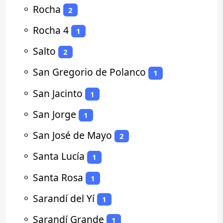
⚬
Rocha
2
⚬
Rocha 4
1
⚬
Salto
2
⚬
San Gregorio de Polanco
1
⚬
San Jacinto
1
⚬
San Jorge
1
⚬
San José de Mayo
2
⚬
Santa Lucía
1
⚬
Santa Rosa
1
⚬
Sarandí del Yí
1
⚬
Sarandí Grande
1