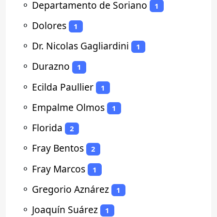
⚬
Departamento de Soriano
1
⚬
Dolores
1
⚬
Dr. Nicolas Gagliardini
1
⚬
Durazno
1
⚬
Ecilda Paullier
1
⚬
Empalme Olmos
1
⚬
Florida
2
⚬
Fray Bentos
2
⚬
Fray Marcos
1
⚬
Gregorio Aznárez
1
⚬
Joaquín Suárez
1