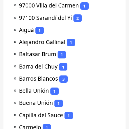
⚬
97000 Villa del Carmen
1
⚬
97100 Sarandí del Yí
2
⚬
Aiguá
1
⚬
Alejandro Gallinal
1
⚬
Baltasar Brum
1
⚬
Barra del Chuy
1
⚬
Barros Blancos
3
⚬
Bella Unión
1
⚬
Buena Unión
1
⚬
Capilla del Sauce
1
⚬
Carmelo
1