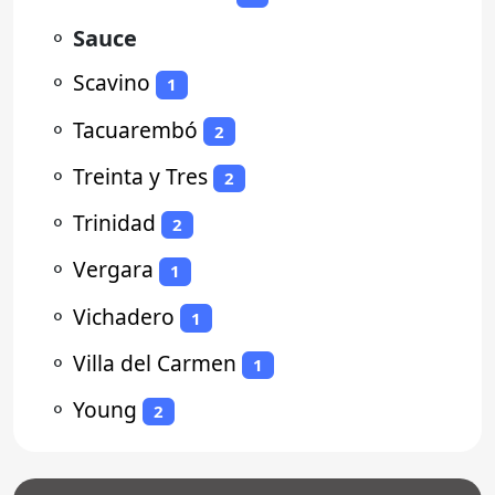
⚬
Sauce
⚬
Scavino
1
⚬
Tacuarembó
2
⚬
Treinta y Tres
2
⚬
Trinidad
2
⚬
Vergara
1
⚬
Vichadero
1
⚬
Villa del Carmen
1
⚬
Young
2