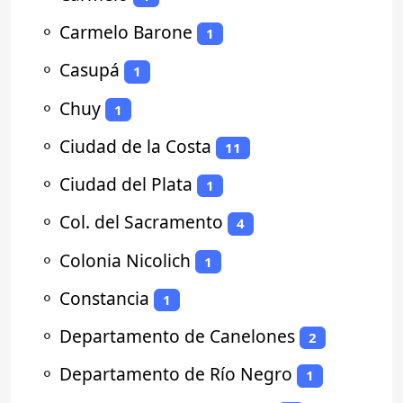
⚬
Carmelo Barone
1
⚬
Casupá
1
⚬
Chuy
1
⚬
Ciudad de la Costa
11
⚬
Ciudad del Plata
1
⚬
Col. del Sacramento
4
⚬
Colonia Nicolich
1
⚬
Constancia
1
⚬
Departamento de Canelones
2
⚬
Departamento de Río Negro
1