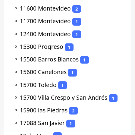
⚬
11600 Montevideo
2
⚬
11700 Montevideo
1
⚬
12400 Montevideo
1
⚬
15300 Progreso
1
⚬
15500 Barros Blancos
1
⚬
15600 Canelones
1
⚬
15700 Toledo
1
⚬
15700 Villa Crespo y San Andrés
1
⚬
15900 las Piedras
2
⚬
17088 San Javier
1