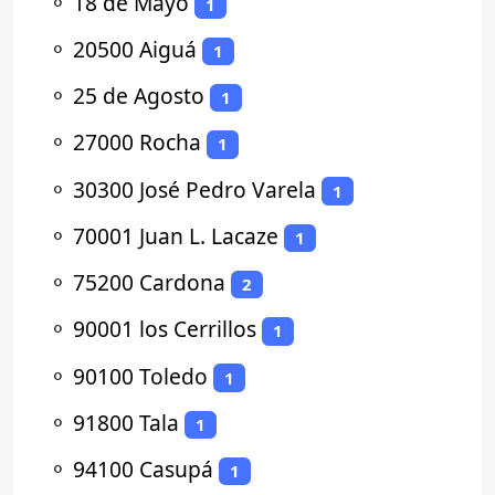
⚬
18 de Mayo
1
⚬
20500 Aiguá
1
⚬
25 de Agosto
1
⚬
27000 Rocha
1
⚬
30300 José Pedro Varela
1
⚬
70001 Juan L. Lacaze
1
⚬
75200 Cardona
2
⚬
90001 los Cerrillos
1
⚬
90100 Toledo
1
⚬
91800 Tala
1
⚬
94100 Casupá
1