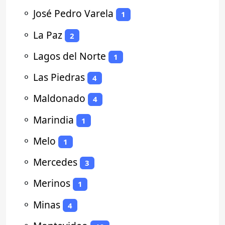
⚬
José Pedro Varela
1
⚬
La Paz
2
⚬
Lagos del Norte
1
⚬
Las Piedras
4
⚬
Maldonado
4
⚬
Marindia
1
⚬
Melo
1
⚬
Mercedes
3
⚬
Merinos
1
⚬
Minas
4