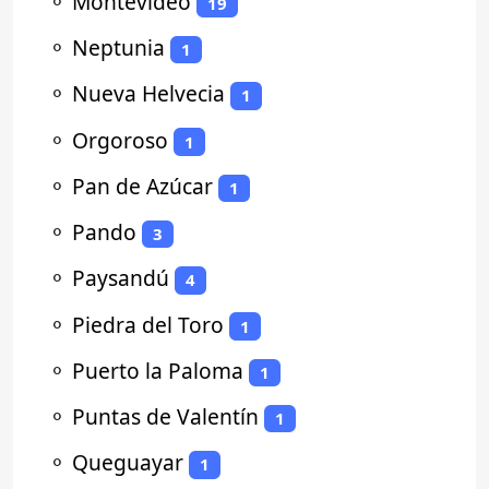
⚬
Montevideo
19
⚬
Neptunia
1
⚬
Nueva Helvecia
1
⚬
Orgoroso
1
⚬
Pan de Azúcar
1
⚬
Pando
3
⚬
Paysandú
4
⚬
Piedra del Toro
1
⚬
Puerto la Paloma
1
⚬
Puntas de Valentín
1
⚬
Queguayar
1