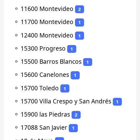
⚬
11600 Montevideo
2
⚬
11700 Montevideo
1
⚬
12400 Montevideo
1
⚬
15300 Progreso
1
⚬
15500 Barros Blancos
1
⚬
15600 Canelones
1
⚬
15700 Toledo
1
⚬
15700 Villa Crespo y San Andrés
1
⚬
15900 las Piedras
2
⚬
17088 San Javier
1