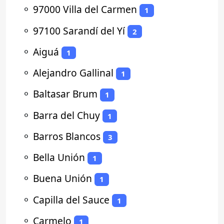
⚬
97000 Villa del Carmen
1
⚬
97100 Sarandí del Yí
2
⚬
Aiguá
1
⚬
Alejandro Gallinal
1
⚬
Baltasar Brum
1
⚬
Barra del Chuy
1
⚬
Barros Blancos
3
⚬
Bella Unión
1
⚬
Buena Unión
1
⚬
Capilla del Sauce
1
⚬
Carmelo
1