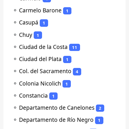
⚬
Carmelo Barone
1
⚬
Casupá
1
⚬
Chuy
1
⚬
Ciudad de la Costa
11
⚬
Ciudad del Plata
1
⚬
Col. del Sacramento
4
⚬
Colonia Nicolich
1
⚬
Constancia
1
⚬
Departamento de Canelones
2
⚬
Departamento de Río Negro
1