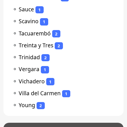
⚬
Sauce
1
⚬
Scavino
1
⚬
Tacuarembó
2
⚬
Treinta y Tres
2
⚬
Trinidad
2
⚬
Vergara
1
⚬
Vichadero
1
⚬
Villa del Carmen
1
⚬
Young
2