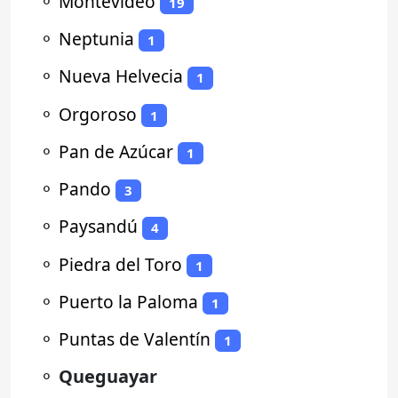
⚬
Montevideo
19
⚬
Neptunia
1
⚬
Nueva Helvecia
1
⚬
Orgoroso
1
⚬
Pan de Azúcar
1
⚬
Pando
3
⚬
Paysandú
4
⚬
Piedra del Toro
1
⚬
Puerto la Paloma
1
⚬
Puntas de Valentín
1
⚬
Queguayar