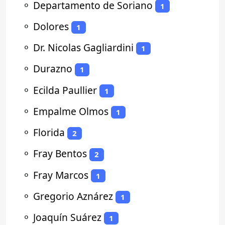
⚬
Departamento de Soriano
1
⚬
Dolores
1
⚬
Dr. Nicolas Gagliardini
1
⚬
Durazno
1
⚬
Ecilda Paullier
1
⚬
Empalme Olmos
1
⚬
Florida
2
⚬
Fray Bentos
2
⚬
Fray Marcos
1
⚬
Gregorio Aznárez
1
⚬
Joaquín Suárez
1