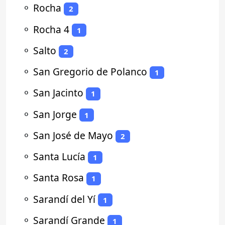
⚬
Rocha
2
⚬
Rocha 4
1
⚬
Salto
2
⚬
San Gregorio de Polanco
1
⚬
San Jacinto
1
⚬
San Jorge
1
⚬
San José de Mayo
2
⚬
Santa Lucía
1
⚬
Santa Rosa
1
⚬
Sarandí del Yí
1
⚬
Sarandí Grande
1