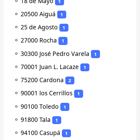
⚬
18 de Mayo
1
⚬
20500 Aiguá
1
⚬
25 de Agosto
1
⚬
27000 Rocha
1
⚬
30300 José Pedro Varela
1
⚬
70001 Juan L. Lacaze
1
⚬
75200 Cardona
2
⚬
90001 los Cerrillos
1
⚬
90100 Toledo
1
⚬
91800 Tala
1
⚬
94100 Casupá
1