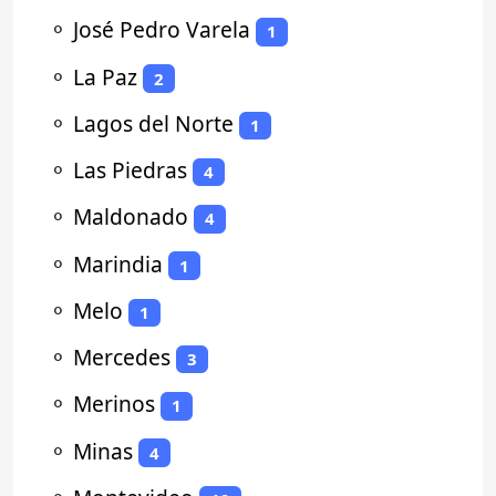
⚬
José Pedro Varela
1
⚬
La Paz
2
⚬
Lagos del Norte
1
⚬
Las Piedras
4
⚬
Maldonado
4
⚬
Marindia
1
⚬
Melo
1
⚬
Mercedes
3
⚬
Merinos
1
⚬
Minas
4