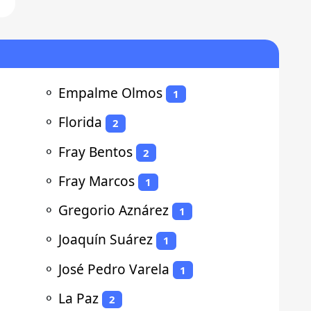
⚬
Empalme Olmos
1
⚬
Florida
2
⚬
Fray Bentos
2
⚬
Fray Marcos
1
⚬
Gregorio Aznárez
1
⚬
Joaquín Suárez
1
⚬
José Pedro Varela
1
⚬
La Paz
2