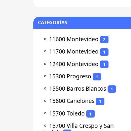
CATEGORÍAS
⚬
11600 Montevideo
2
⚬
11700 Montevideo
1
⚬
12400 Montevideo
1
⚬
15300 Progreso
1
⚬
15500 Barros Blancos
1
⚬
15600 Canelones
1
⚬
15700 Toledo
1
⚬
15700 Villa Crespo y San