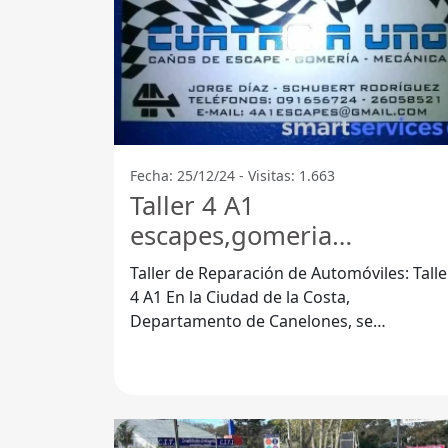
Fecha: 25/12/24 - Visitas: 1.663
Taller 4 A1
escapes,gomeria
,alineaciones , mecanica
Taller de Reparación de Automóviles: Talle
ligera - Ciudad De La Cost
4 A1 En la Ciudad de la Costa,
Departamento de Canelones, se
encuentra el Taller 4 A1, un lugar
especializado en