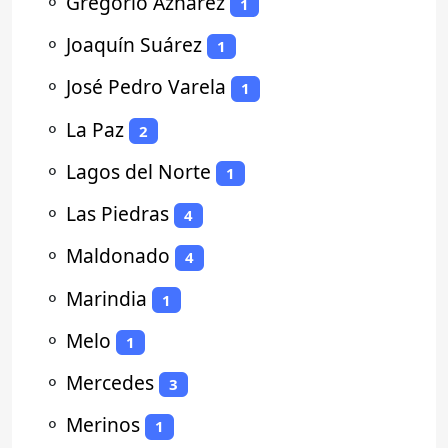
⚬
Gregorio Aznárez
1
⚬
Joaquín Suárez
1
⚬
José Pedro Varela
1
⚬
La Paz
2
⚬
Lagos del Norte
1
⚬
Las Piedras
4
⚬
Maldonado
4
⚬
Marindia
1
⚬
Melo
1
⚬
Mercedes
3
⚬
Merinos
1