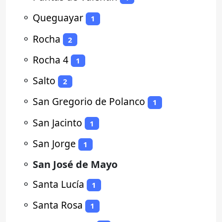
⚬
Queguayar
1
⚬
Rocha
2
⚬
Rocha 4
1
⚬
Salto
2
⚬
San Gregorio de Polanco
1
⚬
San Jacinto
1
⚬
San Jorge
1
⚬
San José de Mayo
⚬
Santa Lucía
1
⚬
Santa Rosa
1