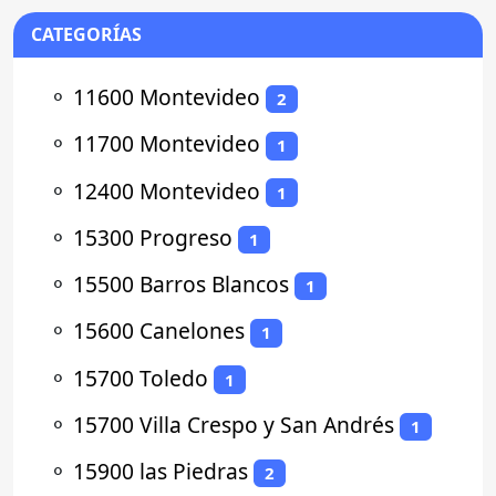
CATEGORÍAS
⚬
11600 Montevideo
2
⚬
11700 Montevideo
1
⚬
12400 Montevideo
1
⚬
15300 Progreso
1
⚬
15500 Barros Blancos
1
⚬
15600 Canelones
1
⚬
15700 Toledo
1
⚬
15700 Villa Crespo y San Andrés
1
⚬
15900 las Piedras
2