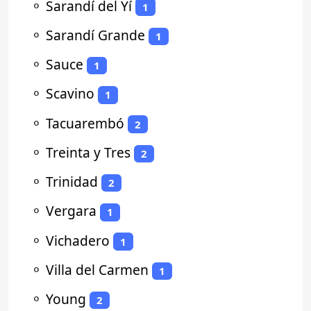
⚬
Sarandí del Yí
1
⚬
Sarandí Grande
1
⚬
Sauce
1
⚬
Scavino
1
⚬
Tacuarembó
2
⚬
Treinta y Tres
2
⚬
Trinidad
2
⚬
Vergara
1
⚬
Vichadero
1
⚬
Villa del Carmen
1
⚬
Young
2