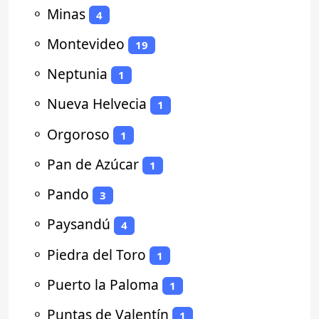
⚬
Minas
4
⚬
Montevideo
19
⚬
Neptunia
1
⚬
Nueva Helvecia
1
⚬
Orgoroso
1
⚬
Pan de Azúcar
1
⚬
Pando
3
⚬
Paysandú
4
⚬
Piedra del Toro
1
⚬
Puerto la Paloma
1
⚬
Puntas de Valentín
1