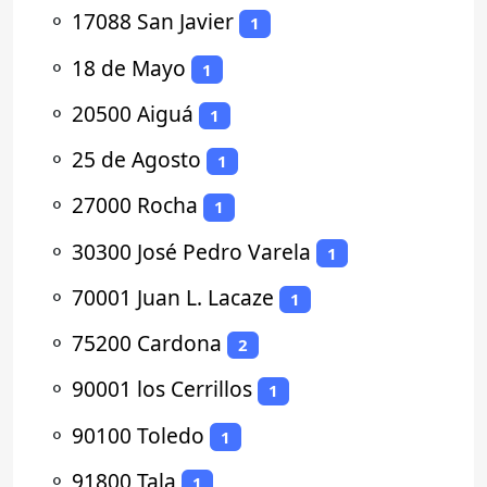
⚬
17088 San Javier
1
⚬
18 de Mayo
1
⚬
20500 Aiguá
1
⚬
25 de Agosto
1
⚬
27000 Rocha
1
⚬
30300 José Pedro Varela
1
⚬
70001 Juan L. Lacaze
1
⚬
75200 Cardona
2
⚬
90001 los Cerrillos
1
⚬
90100 Toledo
1
⚬
91800 Tala
1