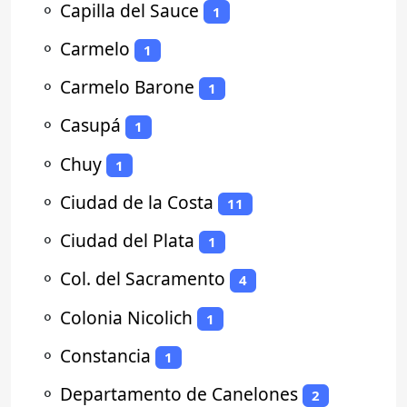
⚬
Capilla del Sauce
1
⚬
Carmelo
1
⚬
Carmelo Barone
1
⚬
Casupá
1
⚬
Chuy
1
⚬
Ciudad de la Costa
11
⚬
Ciudad del Plata
1
⚬
Col. del Sacramento
4
⚬
Colonia Nicolich
1
⚬
Constancia
1
⚬
Departamento de Canelones
2