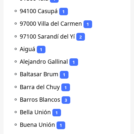
⚬
94100 Casupá
1
⚬
97000 Villa del Carmen
1
⚬
97100 Sarandí del Yí
2
⚬
Aiguá
1
⚬
Alejandro Gallinal
1
⚬
Baltasar Brum
1
⚬
Barra del Chuy
1
⚬
Barros Blancos
3
⚬
Bella Unión
1
⚬
Buena Unión
1