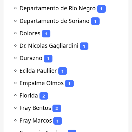
⚬
Departamento de Río Negro
1
⚬
Departamento de Soriano
1
⚬
Dolores
1
⚬
Dr. Nicolas Gagliardini
1
⚬
Durazno
1
⚬
Ecilda Paullier
1
⚬
Empalme Olmos
1
⚬
Florida
2
⚬
Fray Bentos
2
⚬
Fray Marcos
1