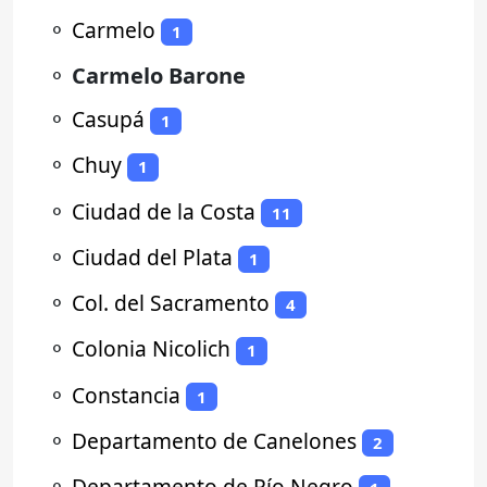
⚬
Carmelo
1
⚬
Carmelo Barone
⚬
Casupá
1
⚬
Chuy
1
⚬
Ciudad de la Costa
11
⚬
Ciudad del Plata
1
⚬
Col. del Sacramento
4
⚬
Colonia Nicolich
1
⚬
Constancia
1
⚬
Departamento de Canelones
2
⚬
Departamento de Río Negro