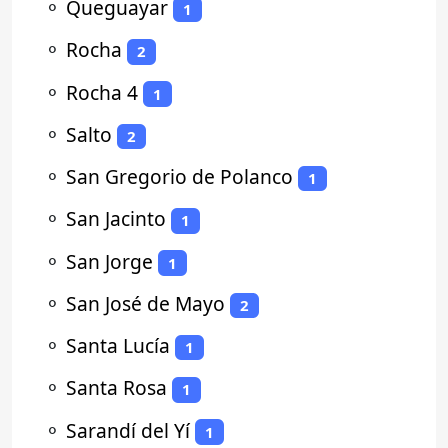
⚬
Queguayar
1
⚬
Rocha
2
⚬
Rocha 4
1
⚬
Salto
2
⚬
San Gregorio de Polanco
1
⚬
San Jacinto
1
⚬
San Jorge
1
⚬
San José de Mayo
2
⚬
Santa Lucía
1
⚬
Santa Rosa
1
⚬
Sarandí del Yí
1