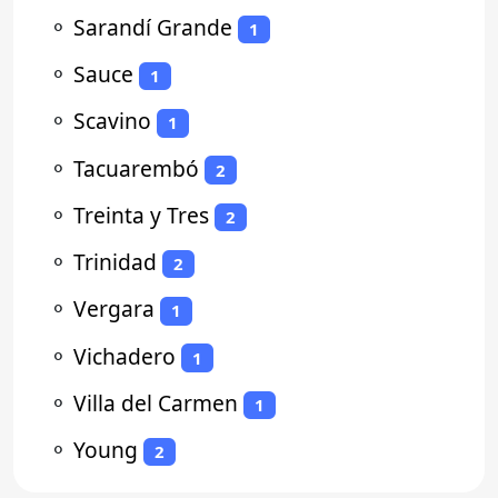
⚬
Sarandí Grande
1
⚬
Sauce
1
⚬
Scavino
1
⚬
Tacuarembó
2
⚬
Treinta y Tres
2
⚬
Trinidad
2
⚬
Vergara
1
⚬
Vichadero
1
⚬
Villa del Carmen
1
⚬
Young
2