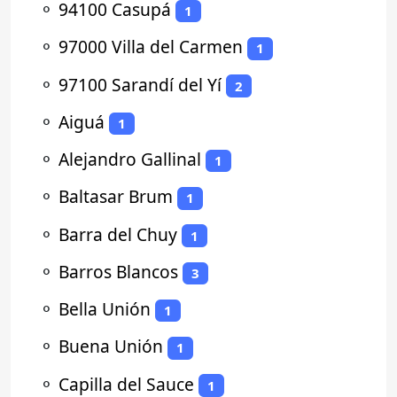
⚬
94100 Casupá
1
⚬
97000 Villa del Carmen
1
⚬
97100 Sarandí del Yí
2
⚬
Aiguá
1
⚬
Alejandro Gallinal
1
⚬
Baltasar Brum
1
⚬
Barra del Chuy
1
⚬
Barros Blancos
3
⚬
Bella Unión
1
⚬
Buena Unión
1
⚬
Capilla del Sauce
1