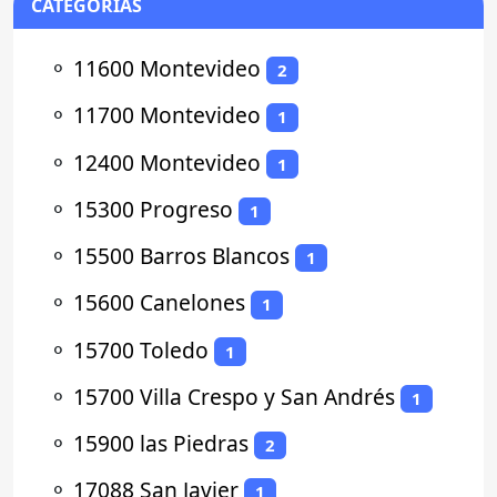
CATEGORÍAS
⚬
11600 Montevideo
2
⚬
11700 Montevideo
1
⚬
12400 Montevideo
1
⚬
15300 Progreso
1
⚬
15500 Barros Blancos
1
⚬
15600 Canelones
1
⚬
15700 Toledo
1
⚬
15700 Villa Crespo y San Andrés
1
⚬
15900 las Piedras
2
⚬
17088 San Javier
1