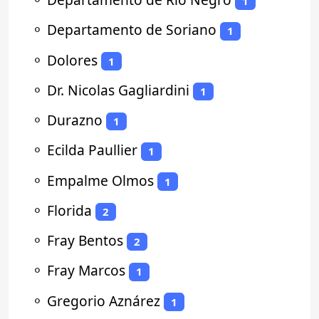
1
⚬
Departamento de Soriano
1
⚬
Dolores
1
⚬
Dr. Nicolas Gagliardini
1
⚬
Durazno
1
⚬
Ecilda Paullier
1
⚬
Empalme Olmos
1
⚬
Florida
2
⚬
Fray Bentos
2
⚬
Fray Marcos
1
⚬
Gregorio Aznárez
1