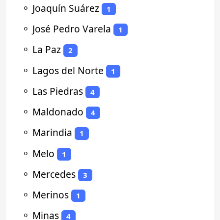
⚬
Joaquín Suárez
1
⚬
José Pedro Varela
1
⚬
La Paz
2
⚬
Lagos del Norte
1
⚬
Las Piedras
4
⚬
Maldonado
4
⚬
Marindia
1
⚬
Melo
1
⚬
Mercedes
3
⚬
Merinos
1
⚬
Minas
4