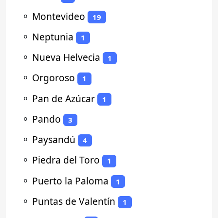
⚬
Montevideo
19
⚬
Neptunia
1
⚬
Nueva Helvecia
1
⚬
Orgoroso
1
⚬
Pan de Azúcar
1
⚬
Pando
3
⚬
Paysandú
4
⚬
Piedra del Toro
1
⚬
Puerto la Paloma
1
⚬
Puntas de Valentín
1