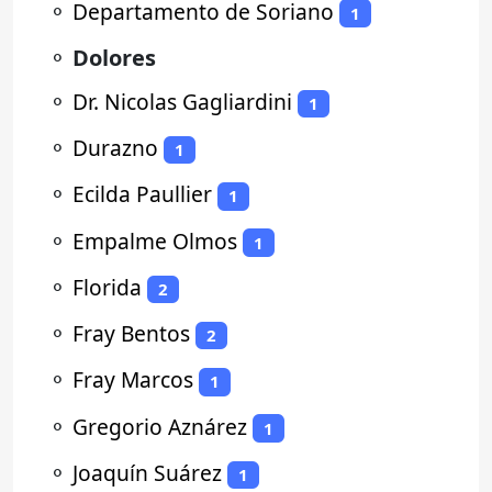
⚬
Departamento de Soriano
1
⚬
Dolores
⚬
Dr. Nicolas Gagliardini
1
⚬
Durazno
1
⚬
Ecilda Paullier
1
⚬
Empalme Olmos
1
⚬
Florida
2
⚬
Fray Bentos
2
⚬
Fray Marcos
1
⚬
Gregorio Aznárez
1
⚬
Joaquín Suárez
1