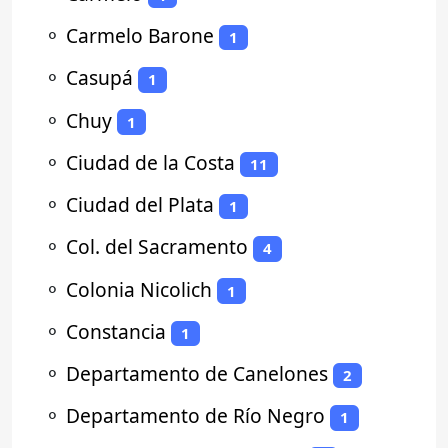
⚬
Carmelo Barone
1
⚬
Casupá
1
⚬
Chuy
1
⚬
Ciudad de la Costa
11
⚬
Ciudad del Plata
1
⚬
Col. del Sacramento
4
⚬
Colonia Nicolich
1
⚬
Constancia
1
⚬
Departamento de Canelones
2
⚬
Departamento de Río Negro
1