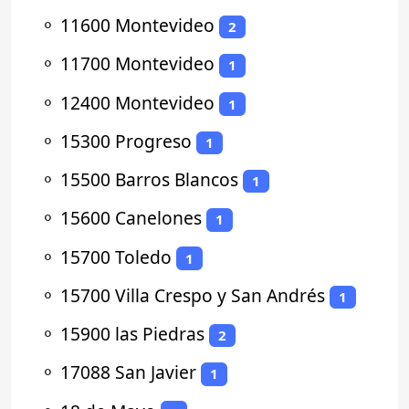
⚬
11600 Montevideo
2
⚬
11700 Montevideo
1
⚬
12400 Montevideo
1
⚬
15300 Progreso
1
⚬
15500 Barros Blancos
1
⚬
15600 Canelones
1
⚬
15700 Toledo
1
⚬
15700 Villa Crespo y San Andrés
1
⚬
15900 las Piedras
2
⚬
17088 San Javier
1