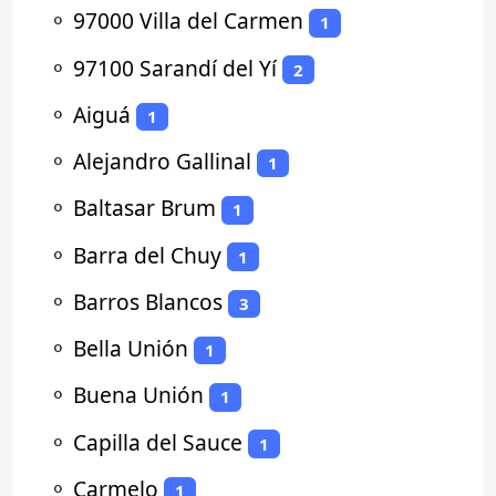
⚬
97000 Villa del Carmen
1
⚬
97100 Sarandí del Yí
2
⚬
Aiguá
1
⚬
Alejandro Gallinal
1
⚬
Baltasar Brum
1
⚬
Barra del Chuy
1
⚬
Barros Blancos
3
⚬
Bella Unión
1
⚬
Buena Unión
1
⚬
Capilla del Sauce
1
⚬
Carmelo
1