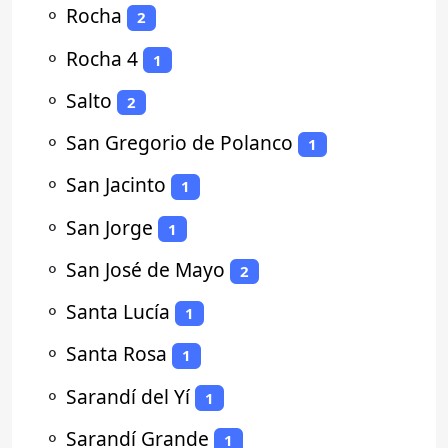
⚬
Rocha
2
⚬
Rocha 4
1
⚬
Salto
2
⚬
San Gregorio de Polanco
1
⚬
San Jacinto
1
⚬
San Jorge
1
⚬
San José de Mayo
2
⚬
Santa Lucía
1
⚬
Santa Rosa
1
⚬
Sarandí del Yí
1
⚬
Sarandí Grande
1