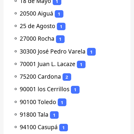
⚬
18 de Mayo
1
⚬
20500 Aiguá
1
⚬
25 de Agosto
1
⚬
27000 Rocha
1
⚬
30300 José Pedro Varela
1
⚬
70001 Juan L. Lacaze
1
⚬
75200 Cardona
2
⚬
90001 los Cerrillos
1
⚬
90100 Toledo
1
⚬
91800 Tala
1
⚬
94100 Casupá
1