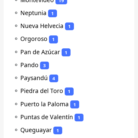
19
⚬
Neptunia
1
⚬
Nueva Helvecia
1
⚬
Orgoroso
1
⚬
Pan de Azúcar
1
⚬
Pando
3
⚬
Paysandú
4
⚬
Piedra del Toro
1
⚬
Puerto la Paloma
1
⚬
Puntas de Valentín
1
⚬
Queguayar
1