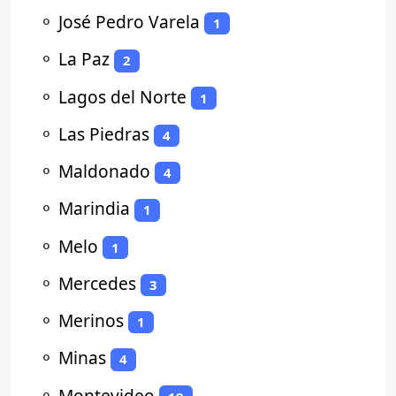
⚬
José Pedro Varela
1
⚬
La Paz
2
⚬
Lagos del Norte
1
⚬
Las Piedras
4
⚬
Maldonado
4
⚬
Marindia
1
⚬
Melo
1
⚬
Mercedes
3
⚬
Merinos
1
⚬
Minas
4
⚬
Montevideo