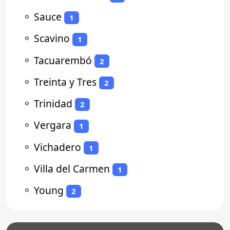
⚬
Sauce
1
⚬
Scavino
1
⚬
Tacuarembó
2
⚬
Treinta y Tres
2
⚬
Trinidad
2
⚬
Vergara
1
⚬
Vichadero
1
⚬
Villa del Carmen
1
⚬
Young
2