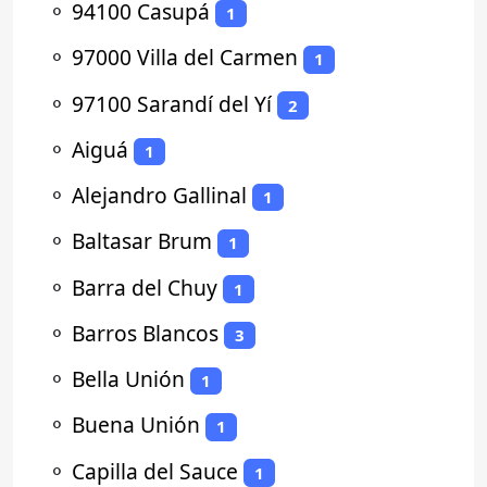
⚬
94100 Casupá
1
⚬
97000 Villa del Carmen
1
⚬
97100 Sarandí del Yí
2
⚬
Aiguá
1
⚬
Alejandro Gallinal
1
⚬
Baltasar Brum
1
⚬
Barra del Chuy
1
⚬
Barros Blancos
3
⚬
Bella Unión
1
⚬
Buena Unión
1
⚬
Capilla del Sauce
1