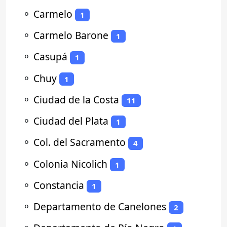
⚬
Carmelo
1
⚬
Carmelo Barone
1
⚬
Casupá
1
⚬
Chuy
1
⚬
Ciudad de la Costa
11
⚬
Ciudad del Plata
1
⚬
Col. del Sacramento
4
⚬
Colonia Nicolich
1
⚬
Constancia
1
⚬
Departamento de Canelones
2