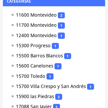
CATEGORÍAS
⚬
11600 Montevideo
2
⚬
11700 Montevideo
1
⚬
12400 Montevideo
1
⚬
15300 Progreso
1
⚬
15500 Barros Blancos
1
⚬
15600 Canelones
1
⚬
15700 Toledo
1
⚬
15700 Villa Crespo y San Andrés
1
⚬
15900 las Piedras
2
⚬
17088 San Javier
1