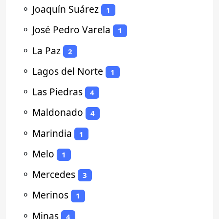
⚬
Joaquín Suárez
1
⚬
José Pedro Varela
1
⚬
La Paz
2
⚬
Lagos del Norte
1
⚬
Las Piedras
4
⚬
Maldonado
4
⚬
Marindia
1
⚬
Melo
1
⚬
Mercedes
3
⚬
Merinos
1
⚬
Minas
4