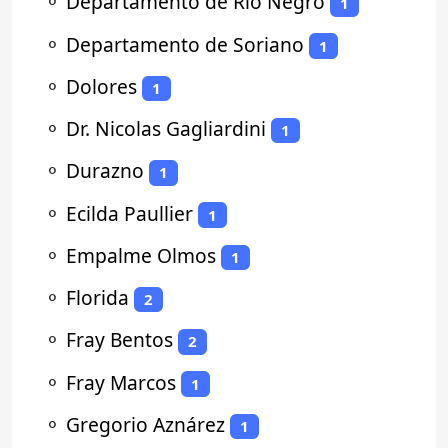
⚬
Departamento de Río Negro
1
⚬
Departamento de Soriano
1
⚬
Dolores
1
⚬
Dr. Nicolas Gagliardini
1
⚬
Durazno
1
⚬
Ecilda Paullier
1
⚬
Empalme Olmos
1
⚬
Florida
2
⚬
Fray Bentos
2
⚬
Fray Marcos
1
⚬
Gregorio Aznárez
1