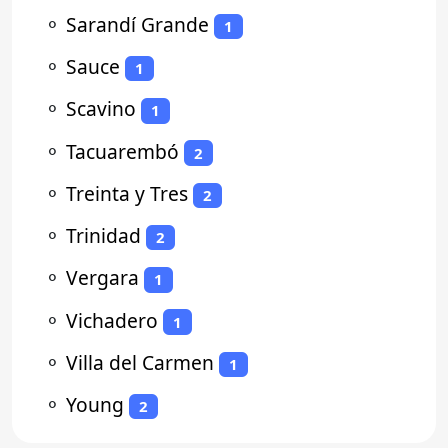
⚬
Sarandí Grande
1
⚬
Sauce
1
⚬
Scavino
1
⚬
Tacuarembó
2
⚬
Treinta y Tres
2
⚬
Trinidad
2
⚬
Vergara
1
⚬
Vichadero
1
⚬
Villa del Carmen
1
⚬
Young
2