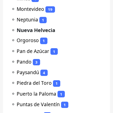
⚬
Montevideo
19
⚬
Neptunia
1
⚬
Nueva Helvecia
⚬
Orgoroso
1
⚬
Pan de Azúcar
1
⚬
Pando
3
⚬
Paysandú
4
⚬
Piedra del Toro
1
⚬
Puerto la Paloma
1
⚬
Puntas de Valentín
1