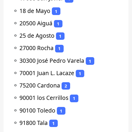
⚬
18 de Mayo
1
⚬
20500 Aiguá
1
⚬
25 de Agosto
1
⚬
27000 Rocha
1
⚬
30300 José Pedro Varela
1
⚬
70001 Juan L. Lacaze
1
⚬
75200 Cardona
2
⚬
90001 los Cerrillos
1
⚬
90100 Toledo
1
⚬
91800 Tala
1