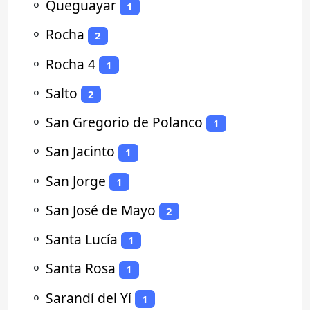
⚬
Queguayar
1
⚬
Rocha
2
⚬
Rocha 4
1
⚬
Salto
2
⚬
San Gregorio de Polanco
1
⚬
San Jacinto
1
⚬
San Jorge
1
⚬
San José de Mayo
2
⚬
Santa Lucía
1
⚬
Santa Rosa
1
⚬
Sarandí del Yí
1