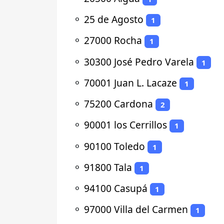
⚬
25 de Agosto
1
⚬
27000 Rocha
1
⚬
30300 José Pedro Varela
1
⚬
70001 Juan L. Lacaze
1
⚬
75200 Cardona
2
⚬
90001 los Cerrillos
1
⚬
90100 Toledo
1
⚬
91800 Tala
1
⚬
94100 Casupá
1
⚬
97000 Villa del Carmen
1