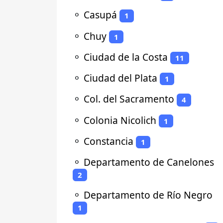
⚬
Casupá
1
⚬
Chuy
1
⚬
Ciudad de la Costa
11
⚬
Ciudad del Plata
1
⚬
Col. del Sacramento
4
⚬
Colonia Nicolich
1
⚬
Constancia
1
⚬
Departamento de Canelones
2
⚬
Departamento de Río Negro
1