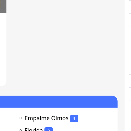
⚬
Empalme Olmos
1
⚬
Florida
2