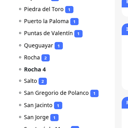
⚬
Piedra del Toro
1
⚬
Puerto la Paloma
1
⚬
Puntas de Valentín
1
⚬
Queguayar
1
⚬
Rocha
2
⚬
Rocha 4
⚬
Salto
2
⚬
San Gregorio de Polanco
1
⚬
San Jacinto
1
⚬
San Jorge
1