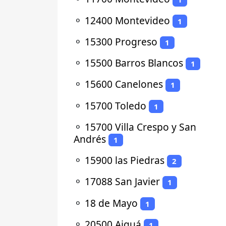
⚬
12400 Montevideo
1
⚬
15300 Progreso
1
⚬
15500 Barros Blancos
1
⚬
15600 Canelones
1
⚬
15700 Toledo
1
⚬
15700 Villa Crespo y San
Andrés
1
⚬
15900 las Piedras
2
⚬
17088 San Javier
1
⚬
18 de Mayo
1
⚬
20500 Aiguá
1