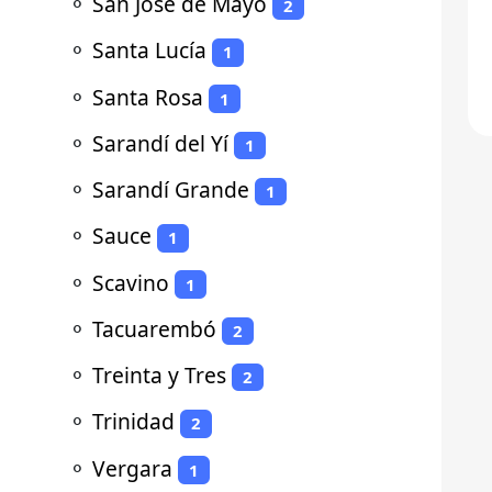
⚬
San José de Mayo
2
⚬
Santa Lucía
1
⚬
Santa Rosa
1
⚬
Sarandí del Yí
1
⚬
Sarandí Grande
1
⚬
Sauce
1
⚬
Scavino
1
⚬
Tacuarembó
2
⚬
Treinta y Tres
2
⚬
Trinidad
2
⚬
Vergara
1