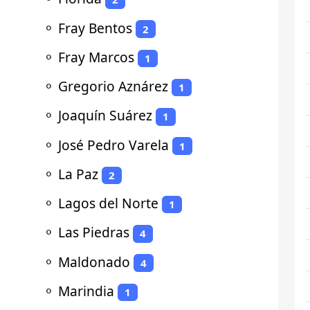
⚬
Fray Bentos
2
⚬
Fray Marcos
1
⚬
Gregorio Aznárez
1
⚬
Joaquín Suárez
1
⚬
José Pedro Varela
1
⚬
La Paz
2
⚬
Lagos del Norte
1
⚬
Las Piedras
4
⚬
Maldonado
4
⚬
Marindia
1