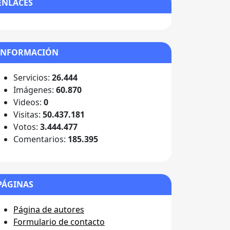
ENLACES
INFORMACIÓN
Servicios:
26.444
Imágenes:
60.870
Videos:
0
Visitas:
50.437.181
Votos:
3.444.477
Comentarios:
185.395
PÁGINAS
Página de autores
Formulario de contacto