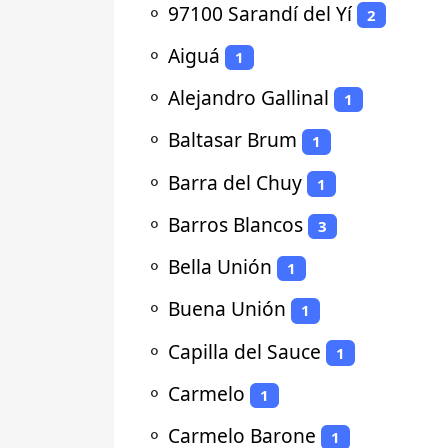
⚬
97100 Sarandí del Yí
2
⚬
Aiguá
1
⚬
Alejandro Gallinal
1
⚬
Baltasar Brum
1
⚬
Barra del Chuy
1
⚬
Barros Blancos
3
⚬
Bella Unión
1
⚬
Buena Unión
1
⚬
Capilla del Sauce
1
⚬
Carmelo
1
⚬
Carmelo Barone
1