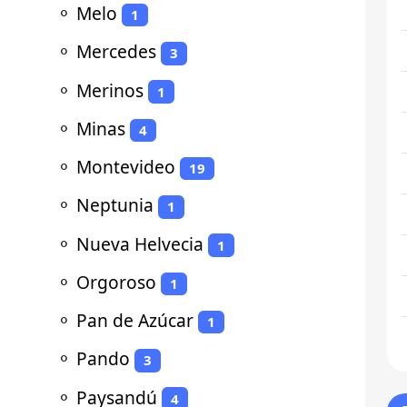
⚬
Melo
1
⚬
Mercedes
3
⚬
Merinos
1
⚬
Minas
4
⚬
Montevideo
19
⚬
Neptunia
1
⚬
Nueva Helvecia
1
⚬
Orgoroso
1
⚬
Pan de Azúcar
1
⚬
Pando
3
⚬
Paysandú
4