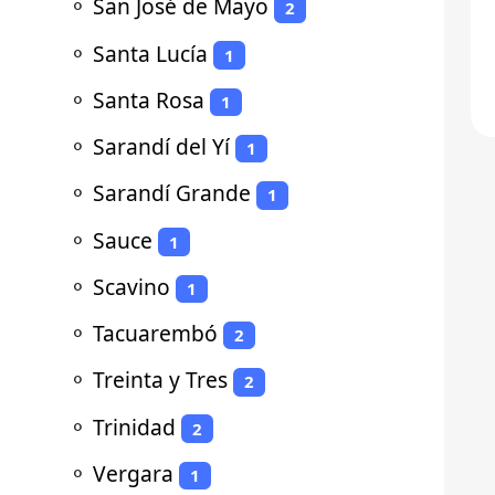
⚬
San José de Mayo
2
⚬
Santa Lucía
1
⚬
Santa Rosa
1
⚬
Sarandí del Yí
1
⚬
Sarandí Grande
1
⚬
Sauce
1
⚬
Scavino
1
⚬
Tacuarembó
2
⚬
Treinta y Tres
2
⚬
Trinidad
2
⚬
Vergara
1