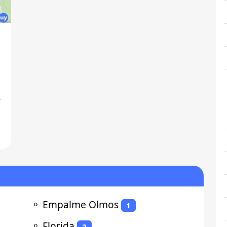
⚬
Empalme Olmos
1
⚬
Florida
2