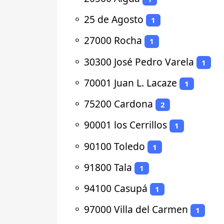
⚬
25 de Agosto
1
⚬
27000 Rocha
1
⚬
30300 José Pedro Varela
1
⚬
70001 Juan L. Lacaze
1
⚬
75200 Cardona
2
⚬
90001 los Cerrillos
1
⚬
90100 Toledo
1
⚬
91800 Tala
1
⚬
94100 Casupá
1
⚬
97000 Villa del Carmen
1