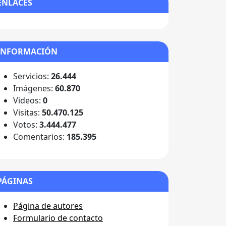
ENLACES
INFORMACIÓN
Servicios:
26.444
Imágenes:
60.870
Videos:
0
Visitas:
50.470.125
Votos:
3.444.477
Comentarios:
185.395
PÁGINAS
Página de autores
Formulario de contacto