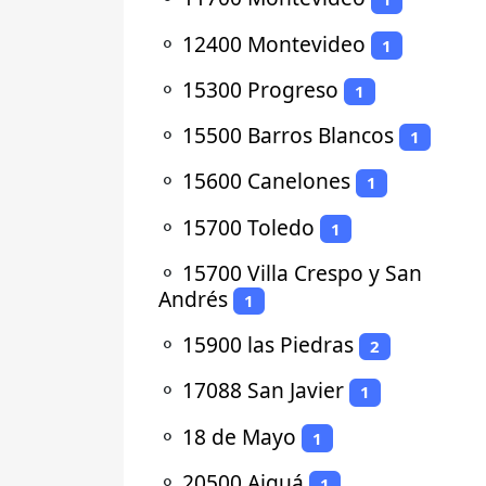
⚬
12400 Montevideo
1
⚬
15300 Progreso
1
⚬
15500 Barros Blancos
1
⚬
15600 Canelones
1
⚬
15700 Toledo
1
⚬
15700 Villa Crespo y San
Andrés
1
⚬
15900 las Piedras
2
⚬
17088 San Javier
1
⚬
18 de Mayo
1
⚬
20500 Aiguá
1