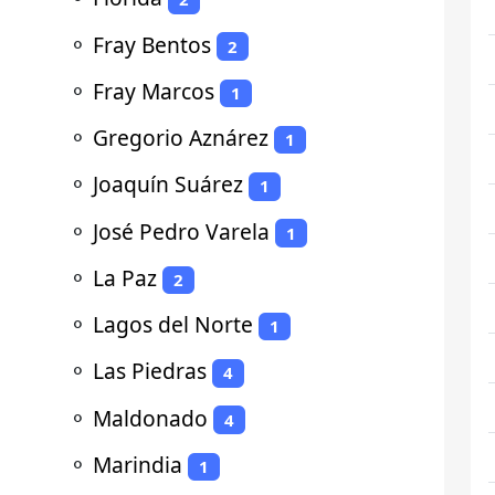
⚬
Fray Bentos
2
⚬
Fray Marcos
1
⚬
Gregorio Aznárez
1
⚬
Joaquín Suárez
1
⚬
José Pedro Varela
1
⚬
La Paz
2
⚬
Lagos del Norte
1
⚬
Las Piedras
4
⚬
Maldonado
4
⚬
Marindia
1