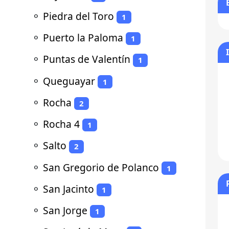
⚬
Piedra del Toro
1
⚬
Puerto la Paloma
1
⚬
Puntas de Valentín
1
⚬
Queguayar
1
⚬
Rocha
2
⚬
Rocha 4
1
⚬
Salto
2
⚬
San Gregorio de Polanco
1
⚬
San Jacinto
1
⚬
San Jorge
1