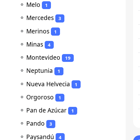
⚬
Melo
1
⚬
Mercedes
3
⚬
Merinos
1
⚬
Minas
4
⚬
Montevideo
19
⚬
Neptunia
1
⚬
Nueva Helvecia
1
⚬
Orgoroso
1
⚬
Pan de Azúcar
1
⚬
Pando
3
⚬
Paysandú
4