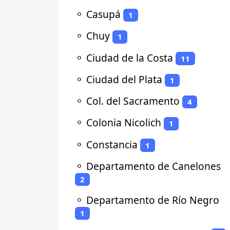
⚬
Casupá
1
⚬
Chuy
1
⚬
Ciudad de la Costa
11
⚬
Ciudad del Plata
1
⚬
Col. del Sacramento
4
⚬
Colonia Nicolich
1
⚬
Constancia
1
⚬
Departamento de Canelones
2
⚬
Departamento de Río Negro
1