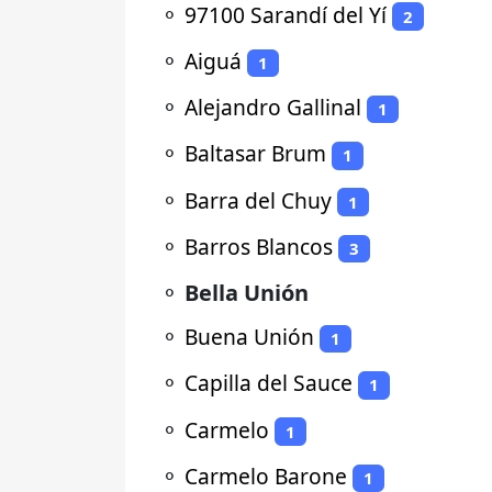
⚬
97100 Sarandí del Yí
2
⚬
Aiguá
1
⚬
Alejandro Gallinal
1
⚬
Baltasar Brum
1
⚬
Barra del Chuy
1
⚬
Barros Blancos
3
⚬
Bella Unión
⚬
Buena Unión
1
⚬
Capilla del Sauce
1
⚬
Carmelo
1
⚬
Carmelo Barone
1