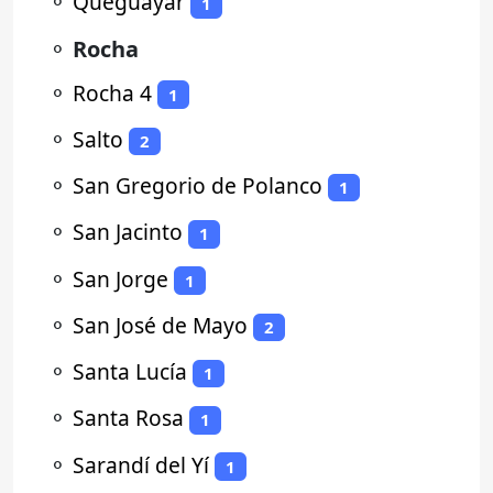
⚬
Queguayar
1
⚬
Rocha
⚬
Rocha 4
1
⚬
Salto
2
⚬
San Gregorio de Polanco
1
⚬
San Jacinto
1
⚬
San Jorge
1
⚬
San José de Mayo
2
⚬
Santa Lucía
1
⚬
Santa Rosa
1
⚬
Sarandí del Yí
1