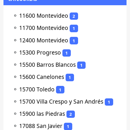
⚬
11600 Montevideo
2
⚬
11700 Montevideo
1
⚬
12400 Montevideo
1
⚬
15300 Progreso
1
⚬
15500 Barros Blancos
1
⚬
15600 Canelones
1
⚬
15700 Toledo
1
⚬
15700 Villa Crespo y San Andrés
1
⚬
15900 las Piedras
2
⚬
17088 San Javier
1