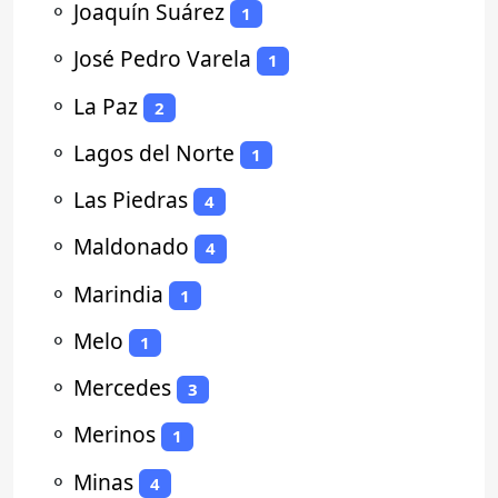
⚬
Joaquín Suárez
1
⚬
José Pedro Varela
1
⚬
La Paz
2
⚬
Lagos del Norte
1
⚬
Las Piedras
4
⚬
Maldonado
4
⚬
Marindia
1
⚬
Melo
1
⚬
Mercedes
3
⚬
Merinos
1
⚬
Minas
4