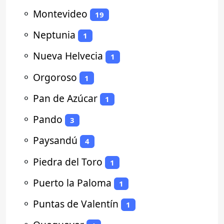
⚬
Montevideo
19
⚬
Neptunia
1
⚬
Nueva Helvecia
1
⚬
Orgoroso
1
⚬
Pan de Azúcar
1
⚬
Pando
3
⚬
Paysandú
4
⚬
Piedra del Toro
1
⚬
Puerto la Paloma
1
⚬
Puntas de Valentín
1