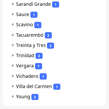
⚬
Sarandí Grande
1
⚬
Sauce
1
⚬
Scavino
1
⚬
Tacuarembó
2
⚬
Treinta y Tres
2
⚬
Trinidad
2
⚬
Vergara
1
⚬
Vichadero
1
⚬
Villa del Carmen
1
⚬
Young
2