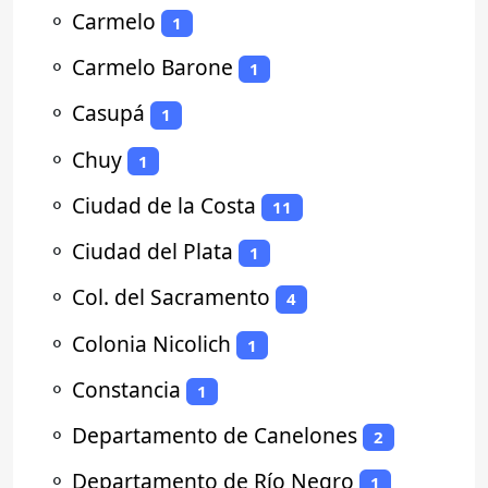
⚬
Carmelo
1
⚬
Carmelo Barone
1
⚬
Casupá
1
⚬
Chuy
1
⚬
Ciudad de la Costa
11
⚬
Ciudad del Plata
1
⚬
Col. del Sacramento
4
⚬
Colonia Nicolich
1
⚬
Constancia
1
⚬
Departamento de Canelones
2
⚬
Departamento de Río Negro
1