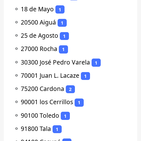
⚬
18 de Mayo
1
⚬
20500 Aiguá
1
⚬
25 de Agosto
1
⚬
27000 Rocha
1
⚬
30300 José Pedro Varela
1
⚬
70001 Juan L. Lacaze
1
⚬
75200 Cardona
2
⚬
90001 los Cerrillos
1
⚬
90100 Toledo
1
⚬
91800 Tala
1