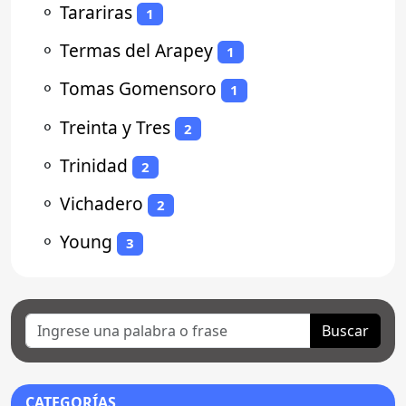
⚬
Tarariras
1
⚬
Termas del Arapey
1
⚬
Tomas Gomensoro
1
⚬
Treinta y Tres
2
⚬
Trinidad
2
⚬
Vichadero
2
⚬
Young
3
Buscar
CATEGORÍAS