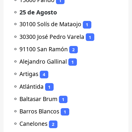
1
⚬
25 de Agosto
⚬
30100 Solís de Mataojo
1
⚬
30300 José Pedro Varela
1
⚬
91100 San Ramón
2
⚬
Alejandro Gallinal
1
⚬
Artigas
4
⚬
Atlántida
1
⚬
Baltasar Brum
1
⚬
Barros Blancos
1
⚬
Canelones
2