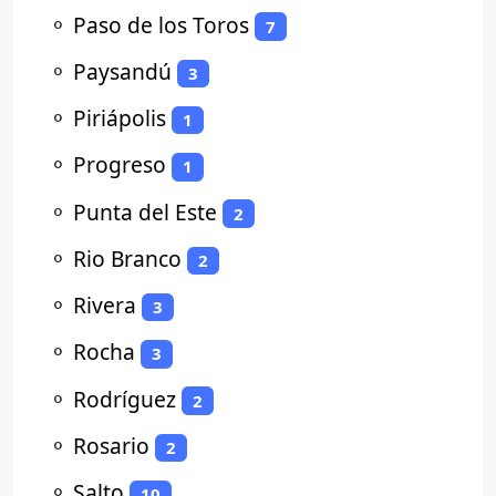
⚬
Paso de los Toros
7
⚬
Paysandú
3
⚬
Piriápolis
1
⚬
Progreso
1
⚬
Punta del Este
2
⚬
Rio Branco
2
⚬
Rivera
3
⚬
Rocha
3
⚬
Rodríguez
2
⚬
Rosario
2
⚬
Salto
10