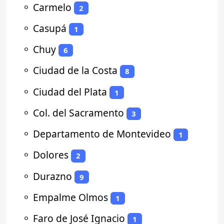
⚬
Carmelo
2
⚬
Casupá
1
⚬
Chuy
6
⚬
Ciudad de la Costa
8
⚬
Ciudad del Plata
1
⚬
Col. del Sacramento
3
⚬
Departamento de Montevideo
1
⚬
Dolores
2
⚬
Durazno
9
⚬
Empalme Olmos
1
⚬
Faro de José Ignacio
1