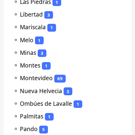
⚬
Las Piedras
1
⚬
Libertad
3
⚬
Mariscala
1
⚬
Melo
1
⚬
Minas
3
⚬
Montes
1
⚬
Montevideo
69
⚬
Nueva Helvecia
3
⚬
Ombúes de Lavalle
1
⚬
Palmitas
1
⚬
Pando
5