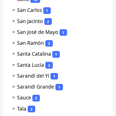
⚬
San Carlos
1
⚬
San Jacinto
2
⚬
San José de Mayo
1
⚬
San Ramón
2
⚬
Santa Catalina
1
⚬
Santa Lucía
3
⚬
Sarandí del Yí
1
⚬
Sarandí Grande
1
⚬
Sauce
2
⚬
Tala
2