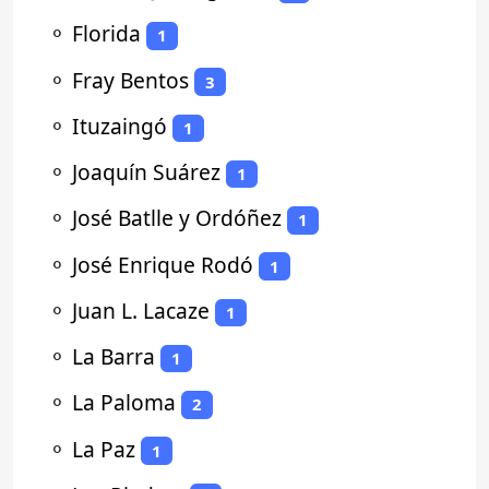
⚬
Florida
1
⚬
Fray Bentos
3
⚬
Ituzaingó
1
⚬
Joaquín Suárez
1
⚬
José Batlle y Ordóñez
1
⚬
José Enrique Rodó
1
⚬
Juan L. Lacaze
1
⚬
La Barra
1
⚬
La Paloma
2
⚬
La Paz
1