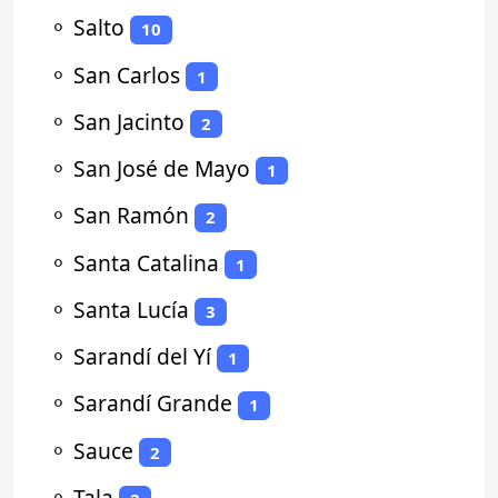
⚬
Salto
10
⚬
San Carlos
1
⚬
San Jacinto
2
⚬
San José de Mayo
1
⚬
San Ramón
2
⚬
Santa Catalina
1
⚬
Santa Lucía
3
⚬
Sarandí del Yí
1
⚬
Sarandí Grande
1
⚬
Sauce
2
⚬
Tala