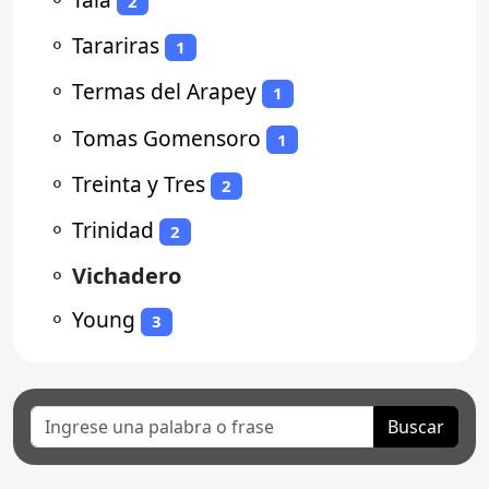
2
⚬
Tarariras
1
⚬
Termas del Arapey
1
⚬
Tomas Gomensoro
1
⚬
Treinta y Tres
2
⚬
Trinidad
2
⚬
Vichadero
⚬
Young
3
Buscar