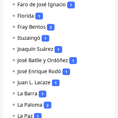
⚬
Faro de José Ignacio
1
⚬
Florida
1
⚬
Fray Bentos
3
⚬
Ituzaingó
1
⚬
Joaquín Suárez
1
⚬
José Batlle y Ordóñez
1
⚬
José Enrique Rodó
1
⚬
Juan L. Lacaze
1
⚬
La Barra
1
⚬
La Paloma
2
⚬
La Paz
1