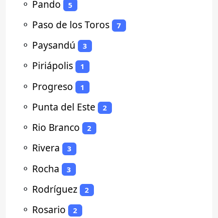
⚬
Pando
5
⚬
Paso de los Toros
7
⚬
Paysandú
3
⚬
Piriápolis
1
⚬
Progreso
1
⚬
Punta del Este
2
⚬
Rio Branco
2
⚬
Rivera
3
⚬
Rocha
3
⚬
Rodríguez
2
⚬
Rosario
2