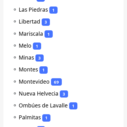
⚬
Las Piedras
1
⚬
Libertad
3
⚬
Mariscala
1
⚬
Melo
1
⚬
Minas
3
⚬
Montes
1
⚬
Montevideo
69
⚬
Nueva Helvecia
3
⚬
Ombúes de Lavalle
1
⚬
Palmitas
1