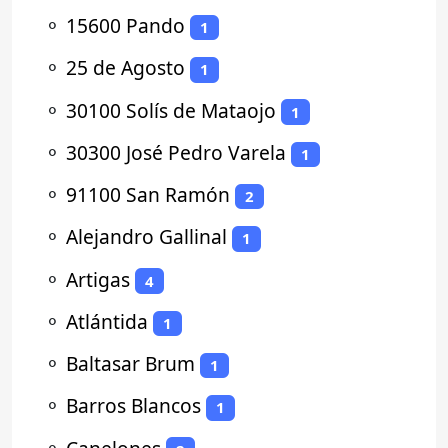
⚬
15600 Pando
1
⚬
25 de Agosto
1
⚬
30100 Solís de Mataojo
1
⚬
30300 José Pedro Varela
1
⚬
91100 San Ramón
2
⚬
Alejandro Gallinal
1
⚬
Artigas
4
⚬
Atlántida
1
⚬
Baltasar Brum
1
⚬
Barros Blancos
1