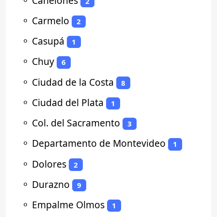
⚬
Canelones
2
⚬
Carmelo
2
⚬
Casupá
1
⚬
Chuy
6
⚬
Ciudad de la Costa
8
⚬
Ciudad del Plata
1
⚬
Col. del Sacramento
3
⚬
Departamento de Montevideo
1
⚬
Dolores
2
⚬
Durazno
9
⚬
Empalme Olmos
1