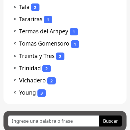
⚬
Tala
2
⚬
Tarariras
1
⚬
Termas del Arapey
1
⚬
Tomas Gomensoro
1
⚬
Treinta y Tres
2
⚬
Trinidad
2
⚬
Vichadero
2
⚬
Young
3
Buscar