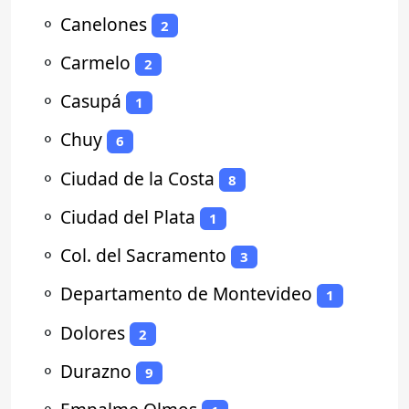
⚬
Canelones
2
⚬
Carmelo
2
⚬
Casupá
1
⚬
Chuy
6
⚬
Ciudad de la Costa
8
⚬
Ciudad del Plata
1
⚬
Col. del Sacramento
3
⚬
Departamento de Montevideo
1
⚬
Dolores
2
⚬
Durazno
9