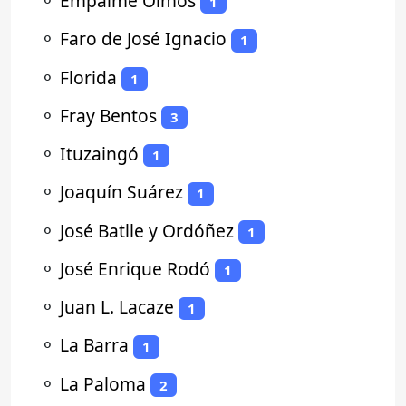
⚬
Empalme Olmos
1
⚬
Faro de José Ignacio
1
⚬
Florida
1
⚬
Fray Bentos
3
⚬
Ituzaingó
1
⚬
Joaquín Suárez
1
⚬
José Batlle y Ordóñez
1
⚬
José Enrique Rodó
1
⚬
Juan L. Lacaze
1
⚬
La Barra
1
⚬
La Paloma
2