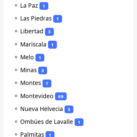
⚬
La Paz
1
⚬
Las Piedras
1
⚬
Libertad
3
⚬
Mariscala
1
⚬
Melo
1
⚬
Minas
3
⚬
Montes
1
⚬
Montevideo
69
⚬
Nueva Helvecia
3
⚬
Ombúes de Lavalle
1
⚬
Palmitas
1