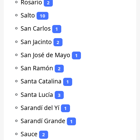
⚬
Rosario
2
⚬
Salto
10
⚬
San Carlos
1
⚬
San Jacinto
2
⚬
San José de Mayo
1
⚬
San Ramón
2
⚬
Santa Catalina
1
⚬
Santa Lucía
3
⚬
Sarandí del Yí
1
⚬
Sarandí Grande
1
⚬
Sauce
2