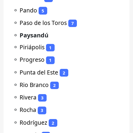
⚬
Pando
5
⚬
Paso de los Toros
7
⚬
Paysandú
⚬
Piriápolis
1
⚬
Progreso
1
⚬
Punta del Este
2
⚬
Rio Branco
2
⚬
Rivera
3
⚬
Rocha
3
⚬
Rodríguez
2