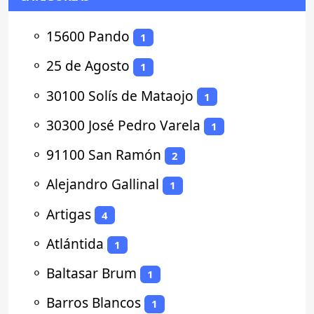
⚬
15600 Pando
1
⚬
25 de Agosto
1
⚬
30100 Solís de Mataojo
1
⚬
30300 José Pedro Varela
1
⚬
91100 San Ramón
2
⚬
Alejandro Gallinal
1
⚬
Artigas
4
⚬
Atlántida
1
⚬
Baltasar Brum
1
⚬
Barros Blancos
1