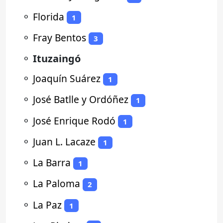
⚬
Florida
1
⚬
Fray Bentos
3
⚬
Ituzaingó
⚬
Joaquín Suárez
1
⚬
José Batlle y Ordóñez
1
⚬
José Enrique Rodó
1
⚬
Juan L. Lacaze
1
⚬
La Barra
1
⚬
La Paloma
2
⚬
La Paz
1