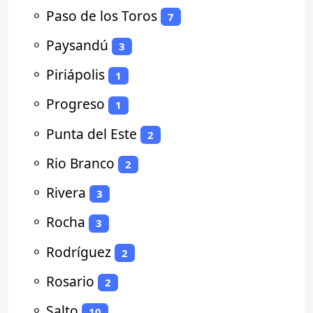
⚬
Paso de los Toros
7
⚬
Paysandú
3
⚬
Piriápolis
1
⚬
Progreso
1
⚬
Punta del Este
2
⚬
Rio Branco
2
⚬
Rivera
3
⚬
Rocha
3
⚬
Rodríguez
2
⚬
Rosario
2
⚬
Salto
10