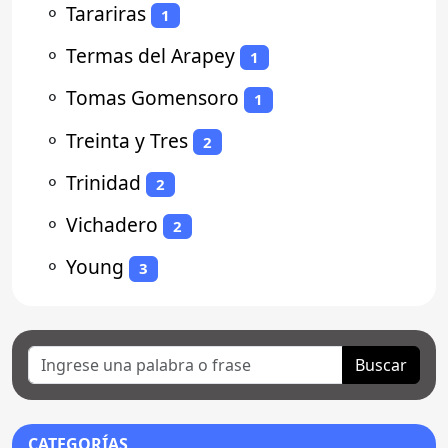
⚬
Tarariras
1
⚬
Termas del Arapey
1
⚬
Tomas Gomensoro
1
⚬
Treinta y Tres
2
⚬
Trinidad
2
⚬
Vichadero
2
⚬
Young
3
Buscar
CATEGORÍAS