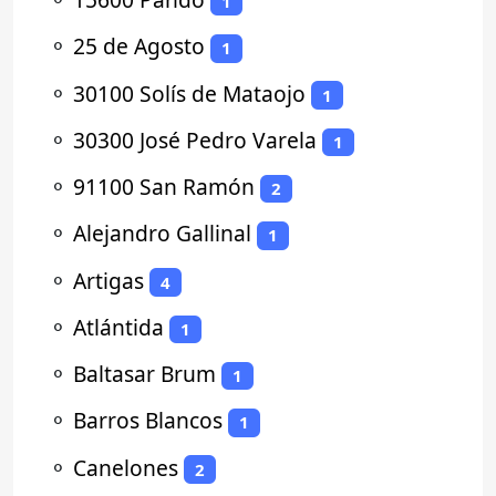
1
⚬
25 de Agosto
1
⚬
30100 Solís de Mataojo
1
⚬
30300 José Pedro Varela
1
⚬
91100 San Ramón
2
⚬
Alejandro Gallinal
1
⚬
Artigas
4
⚬
Atlántida
1
⚬
Baltasar Brum
1
⚬
Barros Blancos
1
⚬
Canelones
2