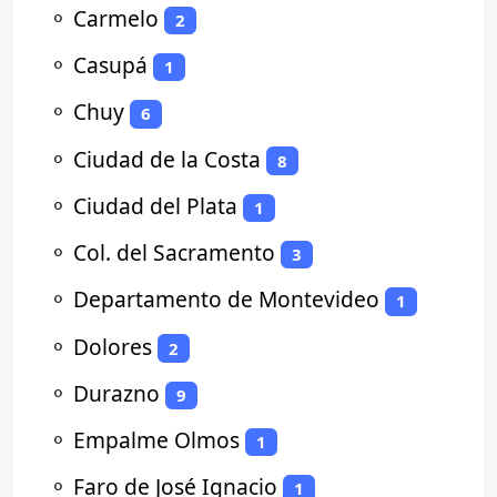
⚬
Carmelo
2
⚬
Casupá
1
⚬
Chuy
6
⚬
Ciudad de la Costa
8
⚬
Ciudad del Plata
1
⚬
Col. del Sacramento
3
⚬
Departamento de Montevideo
1
⚬
Dolores
2
⚬
Durazno
9
⚬
Empalme Olmos
1
⚬
Faro de José Ignacio
1