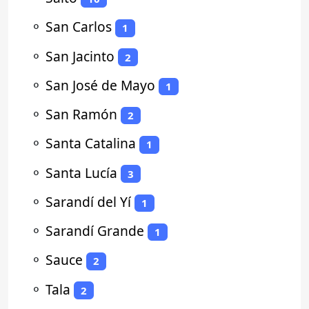
⚬
San Carlos
1
⚬
San Jacinto
2
⚬
San José de Mayo
1
⚬
San Ramón
2
⚬
Santa Catalina
1
⚬
Santa Lucía
3
⚬
Sarandí del Yí
1
⚬
Sarandí Grande
1
⚬
Sauce
2
⚬
Tala
2