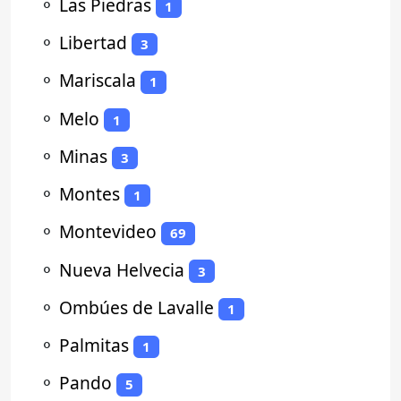
⚬
Las Piedras
1
⚬
Libertad
3
⚬
Mariscala
1
⚬
Melo
1
⚬
Minas
3
⚬
Montes
1
⚬
Montevideo
69
⚬
Nueva Helvecia
3
⚬
Ombúes de Lavalle
1
⚬
Palmitas
1
⚬
Pando
5