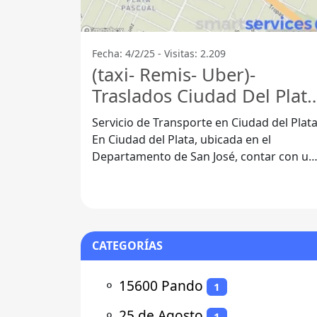
Fecha: 4/2/25 - Visitas: 2.209
(taxi- Remis- Uber)-
Traslados Ciudad Del Plata
- Ciudad Del Plata
Servicio de Transporte en Ciudad del Plat
En Ciudad del Plata, ubicada en el
Departamento de San José, contar con un
buen servicio de transporte es esencial
CATEGORÍAS
⚬
15600 Pando
1
⚬
25 de Agosto
1