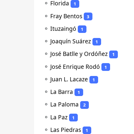
⚬
Florida
1
⚬
Fray Bentos
3
⚬
Ituzaingó
1
⚬
Joaquín Suárez
1
⚬
José Batlle y Ordóñez
1
⚬
José Enrique Rodó
1
⚬
Juan L. Lacaze
1
⚬
La Barra
1
⚬
La Paloma
2
⚬
La Paz
1
⚬
Las Piedras
1