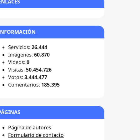
ENLACES
INFORMACIÓN
Servicios:
26.444
Imágenes:
60.870
Videos:
0
Visitas:
50.454.726
Votos:
3.444.477
Comentarios:
185.395
PÁGINAS
Página de autores
Formulario de contacto