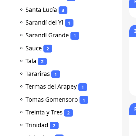
⚬
Santa Lucía
3
⚬
Sarandí del Yí
1
⚬
Sarandí Grande
1
⚬
Sauce
2
⚬
Tala
2
⚬
Tarariras
1
⚬
Termas del Arapey
1
⚬
Tomas Gomensoro
1
⚬
Treinta y Tres
2
⚬
Trinidad
2