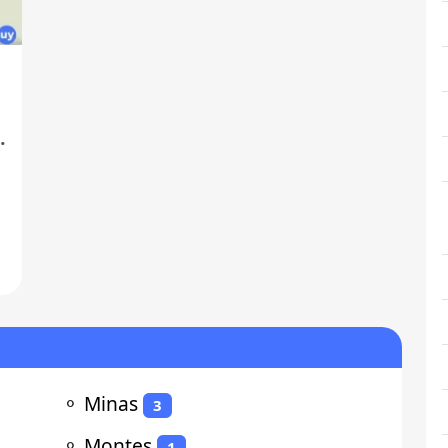
a
⚬
Minas
3
⚬
Montes
1