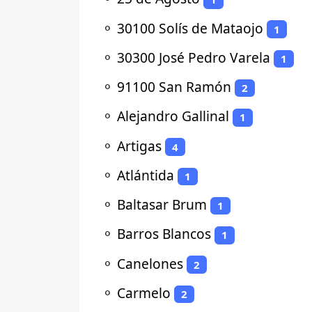
⚬
30100 Solís de Mataojo
1
⚬
30300 José Pedro Varela
1
⚬
91100 San Ramón
2
⚬
Alejandro Gallinal
1
⚬
Artigas
4
⚬
Atlántida
1
⚬
Baltasar Brum
1
⚬
Barros Blancos
1
⚬
Canelones
2
⚬
Carmelo
2