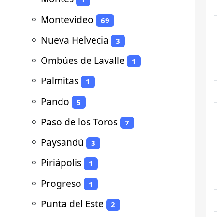
⚬
Montevideo
69
⚬
Nueva Helvecia
3
⚬
Ombúes de Lavalle
1
⚬
Palmitas
1
⚬
Pando
5
⚬
Paso de los Toros
7
⚬
Paysandú
3
⚬
Piriápolis
1
⚬
Progreso
1
⚬
Punta del Este
2