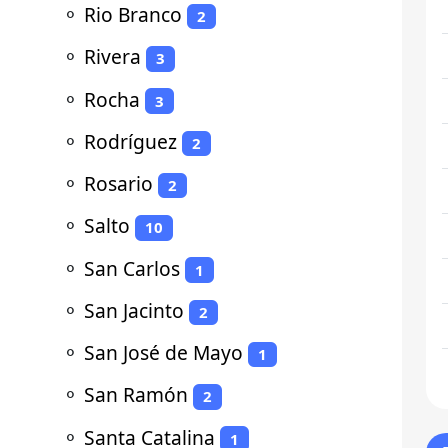
⚬
Rio Branco
2
⚬
Rivera
3
⚬
Rocha
3
⚬
Rodríguez
2
⚬
Rosario
2
⚬
Salto
10
⚬
San Carlos
1
⚬
San Jacinto
2
⚬
San José de Mayo
1
⚬
San Ramón
2
⚬
Santa Catalina
1