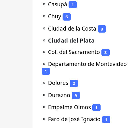
⚬
Casupá
1
⚬
Chuy
6
⚬
Ciudad de la Costa
8
⚬
Ciudad del Plata
⚬
Col. del Sacramento
3
⚬
Departamento de Montevideo
1
⚬
Dolores
2
⚬
Durazno
9
⚬
Empalme Olmos
1
⚬
Faro de José Ignacio
1