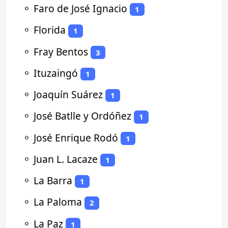
⚬
Faro de José Ignacio
1
⚬
Florida
1
⚬
Fray Bentos
3
⚬
Ituzaingó
1
⚬
Joaquín Suárez
1
⚬
José Batlle y Ordóñez
1
⚬
José Enrique Rodó
1
⚬
Juan L. Lacaze
1
⚬
La Barra
1
⚬
La Paloma
2
⚬
La Paz
1