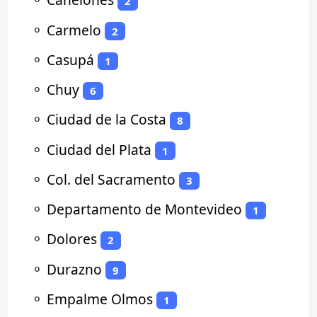
2
⚬
Carmelo
2
⚬
Casupá
1
⚬
Chuy
6
⚬
Ciudad de la Costa
8
⚬
Ciudad del Plata
1
⚬
Col. del Sacramento
3
⚬
Departamento de Montevideo
1
⚬
Dolores
2
⚬
Durazno
9
⚬
Empalme Olmos
1