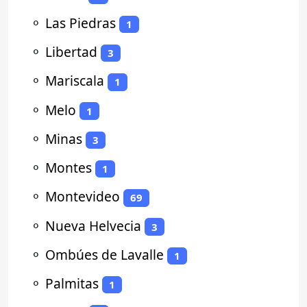
⚬
Las Piedras
1
⚬
Libertad
3
⚬
Mariscala
1
⚬
Melo
1
⚬
Minas
3
⚬
Montes
1
⚬
Montevideo
69
⚬
Nueva Helvecia
3
⚬
Ombúes de Lavalle
1
⚬
Palmitas
1