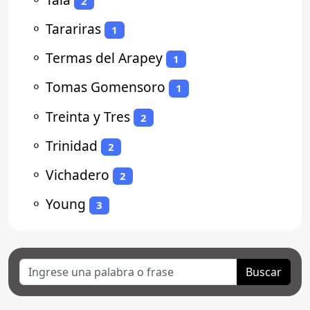
2
⚬
Tarariras
1
⚬
Termas del Arapey
1
⚬
Tomas Gomensoro
1
⚬
Treinta y Tres
2
⚬
Trinidad
2
⚬
Vichadero
2
⚬
Young
3
Buscar