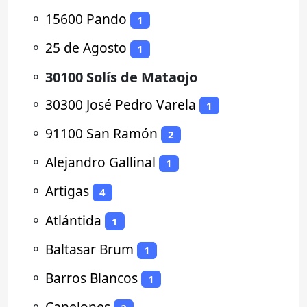
⚬
15600 Pando
1
⚬
25 de Agosto
1
⚬
30100 Solís de Mataojo
⚬
30300 José Pedro Varela
1
⚬
91100 San Ramón
2
⚬
Alejandro Gallinal
1
⚬
Artigas
4
⚬
Atlántida
1
⚬
Baltasar Brum
1
⚬
Barros Blancos
1
⚬
Canelones