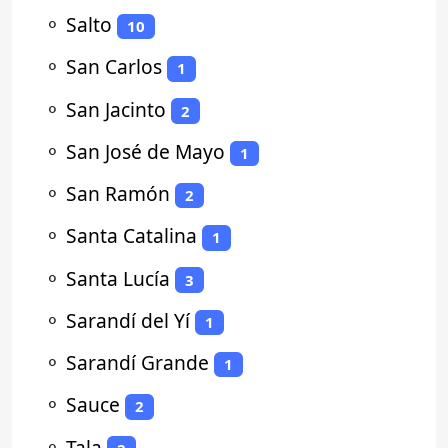
⚬
Salto
10
⚬
San Carlos
1
⚬
San Jacinto
2
⚬
San José de Mayo
1
⚬
San Ramón
2
⚬
Santa Catalina
1
⚬
Santa Lucía
3
⚬
Sarandí del Yí
1
⚬
Sarandí Grande
1
⚬
Sauce
2
⚬
Tala