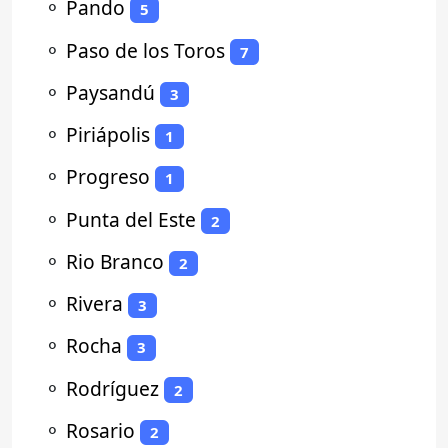
⚬
Pando
5
⚬
Paso de los Toros
7
⚬
Paysandú
3
⚬
Piriápolis
1
⚬
Progreso
1
⚬
Punta del Este
2
⚬
Rio Branco
2
⚬
Rivera
3
⚬
Rocha
3
⚬
Rodríguez
2
⚬
Rosario
2