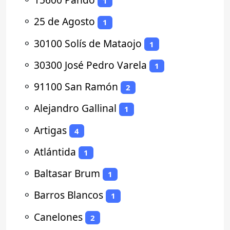
1
⚬
25 de Agosto
1
⚬
30100 Solís de Mataojo
1
⚬
30300 José Pedro Varela
1
⚬
91100 San Ramón
2
⚬
Alejandro Gallinal
1
⚬
Artigas
4
⚬
Atlántida
1
⚬
Baltasar Brum
1
⚬
Barros Blancos
1
⚬
Canelones
2