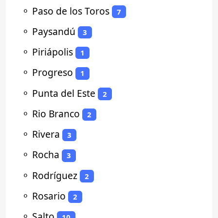
⚬
Paso de los Toros
7
⚬
Paysandú
3
⚬
Piriápolis
1
⚬
Progreso
1
⚬
Punta del Este
2
⚬
Rio Branco
2
⚬
Rivera
3
⚬
Rocha
3
⚬
Rodríguez
2
⚬
Rosario
2
⚬
Salto
10