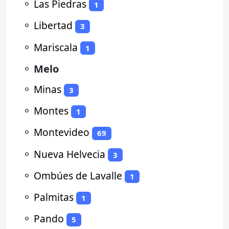
⚬
Las Piedras
1
⚬
Libertad
3
⚬
Mariscala
1
⚬
Melo
⚬
Minas
3
⚬
Montes
1
⚬
Montevideo
69
⚬
Nueva Helvecia
3
⚬
Ombúes de Lavalle
1
⚬
Palmitas
1
⚬
Pando
5