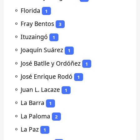
⚬
Florida
1
⚬
Fray Bentos
3
⚬
Ituzaingó
1
⚬
Joaquín Suárez
1
⚬
José Batlle y Ordóñez
1
⚬
José Enrique Rodó
1
⚬
Juan L. Lacaze
1
⚬
La Barra
1
⚬
La Paloma
2
⚬
La Paz
1