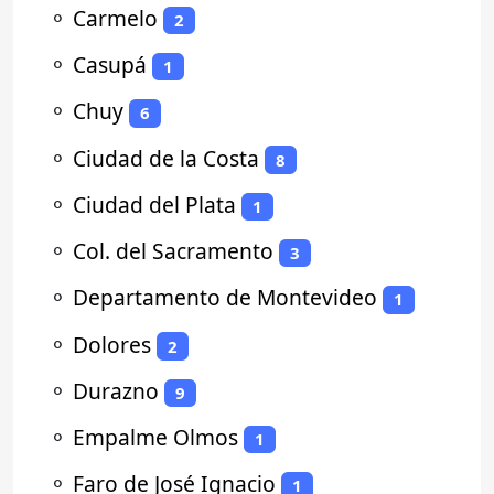
⚬
Carmelo
2
⚬
Casupá
1
⚬
Chuy
6
⚬
Ciudad de la Costa
8
⚬
Ciudad del Plata
1
⚬
Col. del Sacramento
3
⚬
Departamento de Montevideo
1
⚬
Dolores
2
⚬
Durazno
9
⚬
Empalme Olmos
1
⚬
Faro de José Ignacio
1