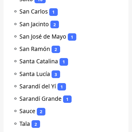
⚬
San Carlos
1
⚬
San Jacinto
2
⚬
San José de Mayo
1
⚬
San Ramón
2
⚬
Santa Catalina
1
⚬
Santa Lucía
3
⚬
Sarandí del Yí
1
⚬
Sarandí Grande
1
⚬
Sauce
2
⚬
Tala
2