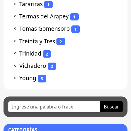
⚬
Tarariras
1
⚬
Termas del Arapey
1
⚬
Tomas Gomensoro
1
⚬
Treinta y Tres
2
⚬
Trinidad
2
⚬
Vichadero
2
⚬
Young
3
Buscar
CATEGORÍAS