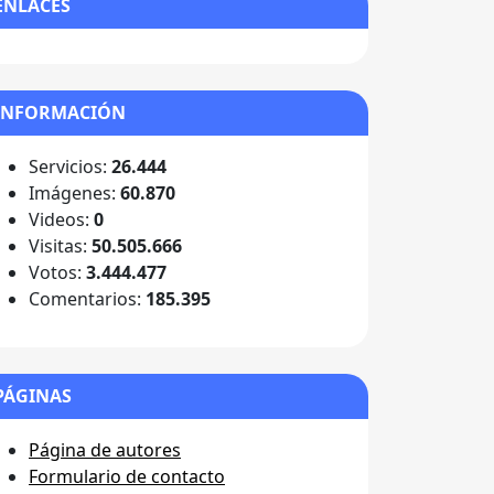
ENLACES
INFORMACIÓN
Servicios:
26.444
Imágenes:
60.870
Videos:
0
Visitas:
50.505.666
Votos:
3.444.477
Comentarios:
185.395
PÁGINAS
Página de autores
Formulario de contacto