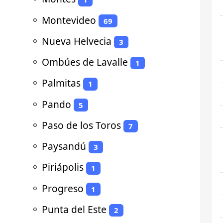
⚬
Montevideo
69
⚬
Nueva Helvecia
3
⚬
Ombúes de Lavalle
1
⚬
Palmitas
1
⚬
Pando
5
⚬
Paso de los Toros
7
⚬
Paysandú
3
⚬
Piriápolis
1
⚬
Progreso
1
⚬
Punta del Este
2