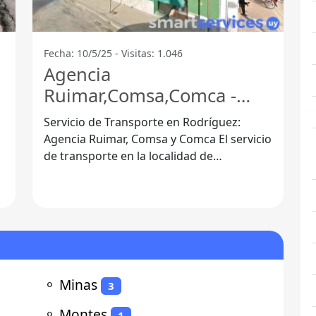
Fecha: 10/5/25 - Visitas: 1.046
Agencia
Ruimar,Comsa,Comca -
Rodríguez - Rodríguez
Servicio de Transporte en Rodríguez:
Agencia Ruimar, Comsa y Comca El servicio
de transporte en la localidad de
Rodríguez, Departamento de San José, ha
ganado
⚬
Minas
3
⚬
Montes
1