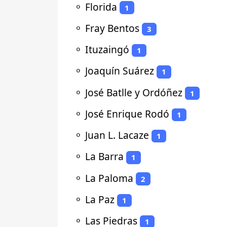
⚬
Florida
1
⚬
Fray Bentos
3
⚬
Ituzaingó
1
⚬
Joaquín Suárez
1
⚬
José Batlle y Ordóñez
1
⚬
José Enrique Rodó
1
⚬
Juan L. Lacaze
1
⚬
La Barra
1
⚬
La Paloma
2
⚬
La Paz
1
⚬
Las Piedras
1