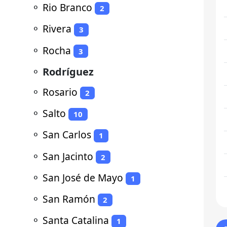
⚬
Rio Branco
2
⚬
Rivera
3
⚬
Rocha
3
⚬
Rodríguez
⚬
Rosario
2
⚬
Salto
10
⚬
San Carlos
1
⚬
San Jacinto
2
⚬
San José de Mayo
1
⚬
San Ramón
2
⚬
Santa Catalina
1