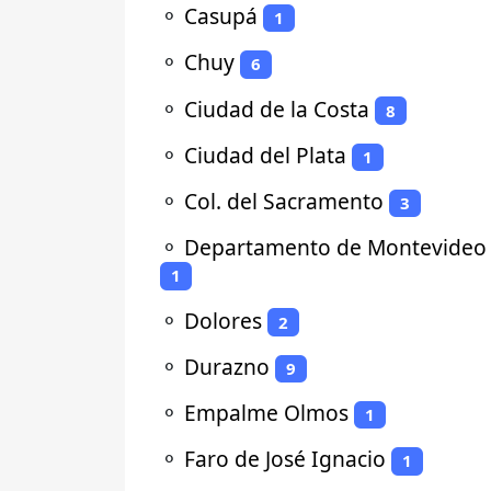
⚬
Casupá
1
⚬
Chuy
6
⚬
Ciudad de la Costa
8
⚬
Ciudad del Plata
1
⚬
Col. del Sacramento
3
⚬
Departamento de Montevideo
1
⚬
Dolores
2
⚬
Durazno
9
⚬
Empalme Olmos
1
⚬
Faro de José Ignacio
1