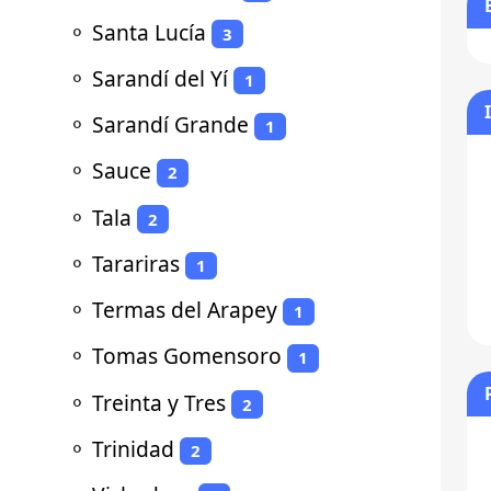
⚬
Santa Lucía
3
⚬
Sarandí del Yí
1
⚬
Sarandí Grande
1
⚬
Sauce
2
⚬
Tala
2
⚬
Tarariras
1
⚬
Termas del Arapey
1
⚬
Tomas Gomensoro
1
⚬
Treinta y Tres
2
⚬
Trinidad
2