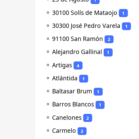
⚬
30100 Solís de Mataojo
1
⚬
30300 José Pedro Varela
1
⚬
91100 San Ramón
2
⚬
Alejandro Gallinal
1
⚬
Artigas
4
⚬
Atlántida
1
⚬
Baltasar Brum
1
⚬
Barros Blancos
1
⚬
Canelones
2
⚬
Carmelo
2