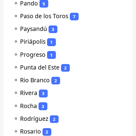
⚬
Pando
5
⚬
Paso de los Toros
7
⚬
Paysandú
3
⚬
Piriápolis
1
⚬
Progreso
1
⚬
Punta del Este
2
⚬
Rio Branco
2
⚬
Rivera
3
⚬
Rocha
3
⚬
Rodríguez
2
⚬
Rosario
2