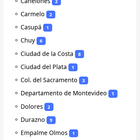
⚬
Canelones
2
⚬
Carmelo
2
⚬
Casupá
1
⚬
Chuy
6
⚬
Ciudad de la Costa
8
⚬
Ciudad del Plata
1
⚬
Col. del Sacramento
3
⚬
Departamento de Montevideo
1
⚬
Dolores
2
⚬
Durazno
9
⚬
Empalme Olmos
1