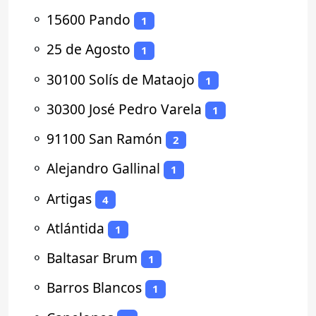
⚬
15600 Pando
1
⚬
25 de Agosto
1
⚬
30100 Solís de Mataojo
1
⚬
30300 José Pedro Varela
1
⚬
91100 San Ramón
2
⚬
Alejandro Gallinal
1
⚬
Artigas
4
⚬
Atlántida
1
⚬
Baltasar Brum
1
⚬
Barros Blancos
1