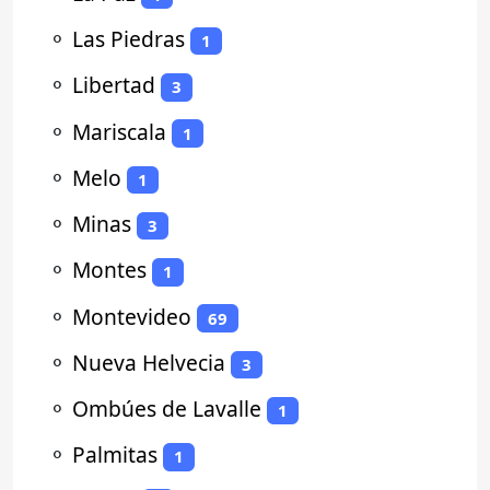
⚬
Las Piedras
1
⚬
Libertad
3
⚬
Mariscala
1
⚬
Melo
1
⚬
Minas
3
⚬
Montes
1
⚬
Montevideo
69
⚬
Nueva Helvecia
3
⚬
Ombúes de Lavalle
1
⚬
Palmitas
1