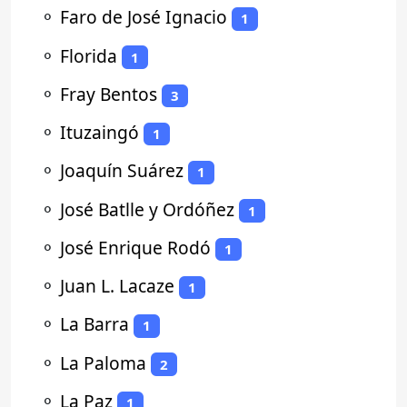
⚬
Faro de José Ignacio
1
⚬
Florida
1
⚬
Fray Bentos
3
⚬
Ituzaingó
1
⚬
Joaquín Suárez
1
⚬
José Batlle y Ordóñez
1
⚬
José Enrique Rodó
1
⚬
Juan L. Lacaze
1
⚬
La Barra
1
⚬
La Paloma
2
⚬
La Paz
1