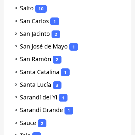
⚬
Salto
10
⚬
San Carlos
1
⚬
San Jacinto
2
⚬
San José de Mayo
1
⚬
San Ramón
2
⚬
Santa Catalina
1
⚬
Santa Lucía
3
⚬
Sarandí del Yí
1
⚬
Sarandí Grande
1
⚬
Sauce
2