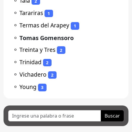
⚬
Tala
2
⚬
Tarariras
1
⚬
Termas del Arapey
1
⚬
Tomas Gomensoro
⚬
Treinta y Tres
2
⚬
Trinidad
2
⚬
Vichadero
2
⚬
Young
3
Buscar