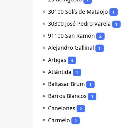
⚬
30100 Solís de Mataojo
1
⚬
30300 José Pedro Varela
1
⚬
91100 San Ramón
2
⚬
Alejandro Gallinal
1
⚬
Artigas
4
⚬
Atlántida
1
⚬
Baltasar Brum
1
⚬
Barros Blancos
1
⚬
Canelones
2
⚬
Carmelo
2