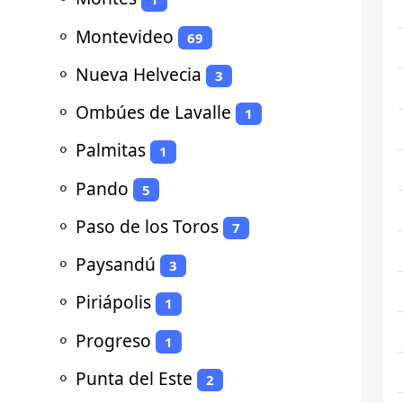
⚬
Montevideo
69
⚬
Nueva Helvecia
3
⚬
Ombúes de Lavalle
1
⚬
Palmitas
1
⚬
Pando
5
⚬
Paso de los Toros
7
⚬
Paysandú
3
⚬
Piriápolis
1
⚬
Progreso
1
⚬
Punta del Este
2