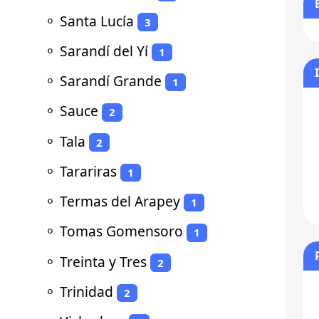
⚬
Santa Lucía
3
⚬
Sarandí del Yí
1
⚬
Sarandí Grande
1
⚬
Sauce
2
⚬
Tala
2
⚬
Tarariras
1
⚬
Termas del Arapey
1
⚬
Tomas Gomensoro
1
⚬
Treinta y Tres
2
⚬
Trinidad
2