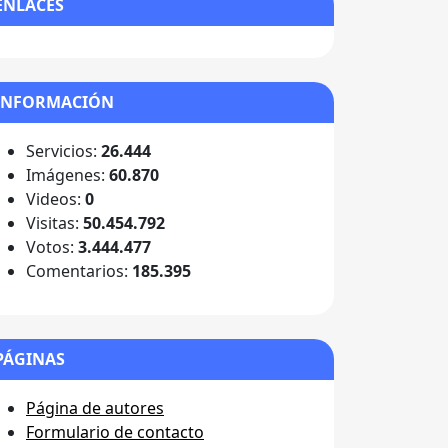
ENLACES
INFORMACIÓN
Servicios:
26.444
Imágenes:
60.870
Videos:
0
Visitas:
50.454.792
Votos:
3.444.477
Comentarios:
185.395
PÁGINAS
Página de autores
Formulario de contacto