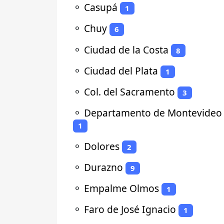
⚬
Casupá
1
⚬
Chuy
6
⚬
Ciudad de la Costa
8
⚬
Ciudad del Plata
1
⚬
Col. del Sacramento
3
⚬
Departamento de Montevideo
1
⚬
Dolores
2
⚬
Durazno
9
⚬
Empalme Olmos
1
⚬
Faro de José Ignacio
1