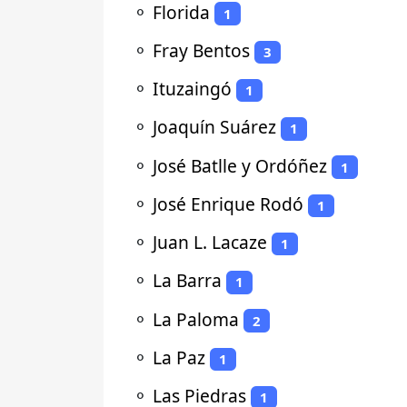
⚬
Florida
1
⚬
Fray Bentos
3
⚬
Ituzaingó
1
⚬
Joaquín Suárez
1
⚬
José Batlle y Ordóñez
1
⚬
José Enrique Rodó
1
⚬
Juan L. Lacaze
1
⚬
La Barra
1
⚬
La Paloma
2
⚬
La Paz
1
⚬
Las Piedras
1