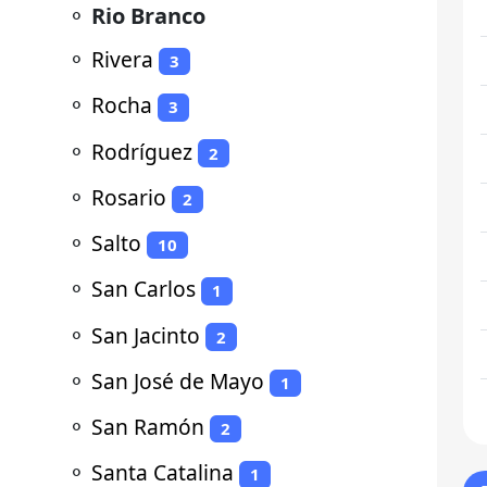
⚬
Rio Branco
⚬
Rivera
3
⚬
Rocha
3
⚬
Rodríguez
2
⚬
Rosario
2
⚬
Salto
10
⚬
San Carlos
1
⚬
San Jacinto
2
⚬
San José de Mayo
1
⚬
San Ramón
2
⚬
Santa Catalina
1