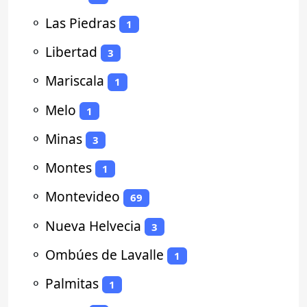
⚬
Las Piedras
1
⚬
Libertad
3
⚬
Mariscala
1
⚬
Melo
1
⚬
Minas
3
⚬
Montes
1
⚬
Montevideo
69
⚬
Nueva Helvecia
3
⚬
Ombúes de Lavalle
1
⚬
Palmitas
1