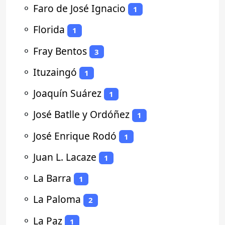
⚬
Faro de José Ignacio
1
⚬
Florida
1
⚬
Fray Bentos
3
⚬
Ituzaingó
1
⚬
Joaquín Suárez
1
⚬
José Batlle y Ordóñez
1
⚬
José Enrique Rodó
1
⚬
Juan L. Lacaze
1
⚬
La Barra
1
⚬
La Paloma
2
⚬
La Paz
1