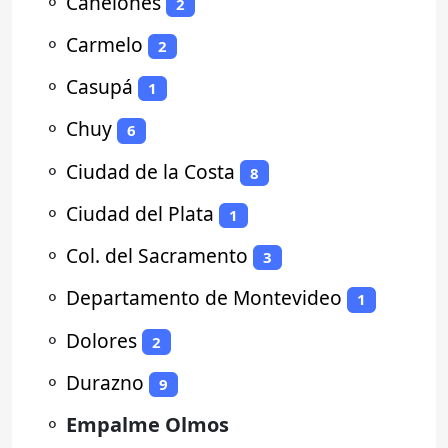
⚬
Canelones
2
⚬
Carmelo
2
⚬
Casupá
1
⚬
Chuy
6
⚬
Ciudad de la Costa
8
⚬
Ciudad del Plata
1
⚬
Col. del Sacramento
3
⚬
Departamento de Montevideo
1
⚬
Dolores
2
⚬
Durazno
9
⚬
Empalme Olmos