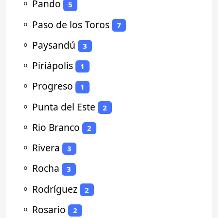
⚬
Pando
5
⚬
Paso de los Toros
7
⚬
Paysandú
3
⚬
Piriápolis
1
⚬
Progreso
1
⚬
Punta del Este
2
⚬
Rio Branco
2
⚬
Rivera
3
⚬
Rocha
3
⚬
Rodríguez
2
⚬
Rosario
2