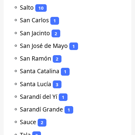
⚬
Salto
10
⚬
San Carlos
1
⚬
San Jacinto
2
⚬
San José de Mayo
1
⚬
San Ramón
2
⚬
Santa Catalina
1
⚬
Santa Lucía
3
⚬
Sarandí del Yí
1
⚬
Sarandí Grande
1
⚬
Sauce
2
⚬
Tala