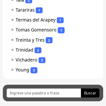
2
⚬
Tarariras
1
⚬
Termas del Arapey
1
⚬
Tomas Gomensoro
1
⚬
Treinta y Tres
2
⚬
Trinidad
2
⚬
Vichadero
2
⚬
Young
3
Buscar