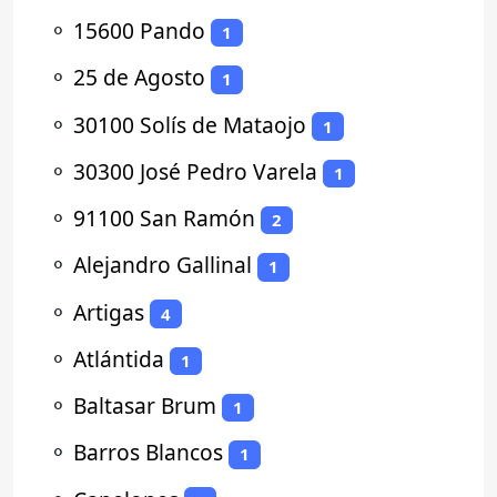
⚬
15600 Pando
1
⚬
25 de Agosto
1
⚬
30100 Solís de Mataojo
1
⚬
30300 José Pedro Varela
1
⚬
91100 San Ramón
2
⚬
Alejandro Gallinal
1
⚬
Artigas
4
⚬
Atlántida
1
⚬
Baltasar Brum
1
⚬
Barros Blancos
1