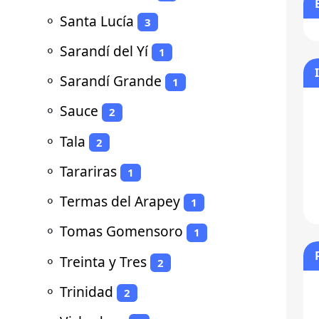
⚬
Santa Lucía
3
⚬
Sarandí del Yí
1
⚬
Sarandí Grande
1
⚬
Sauce
2
⚬
Tala
2
⚬
Tarariras
1
⚬
Termas del Arapey
1
⚬
Tomas Gomensoro
1
⚬
Treinta y Tres
2
⚬
Trinidad
2