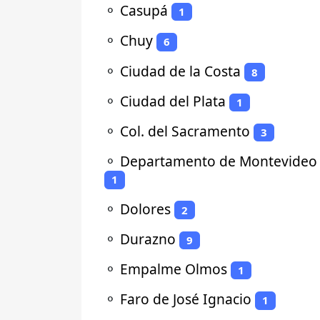
⚬
Casupá
1
⚬
Chuy
6
⚬
Ciudad de la Costa
8
⚬
Ciudad del Plata
1
⚬
Col. del Sacramento
3
⚬
Departamento de Montevideo
1
⚬
Dolores
2
⚬
Durazno
9
⚬
Empalme Olmos
1
⚬
Faro de José Ignacio
1