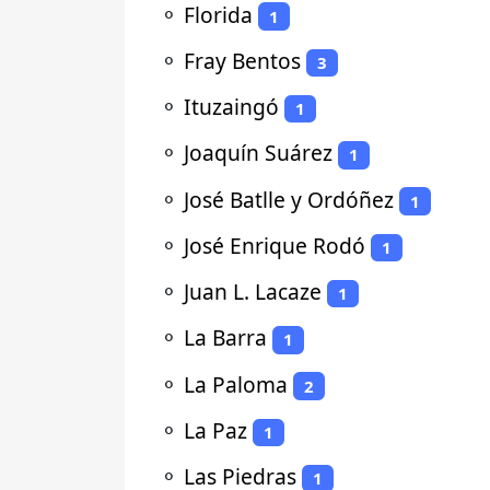
⚬
Florida
1
⚬
Fray Bentos
3
⚬
Ituzaingó
1
⚬
Joaquín Suárez
1
⚬
José Batlle y Ordóñez
1
⚬
José Enrique Rodó
1
⚬
Juan L. Lacaze
1
⚬
La Barra
1
⚬
La Paloma
2
⚬
La Paz
1
⚬
Las Piedras
1