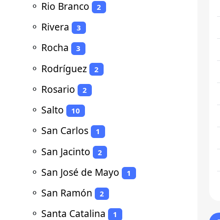
⚬
Rio Branco
2
⚬
Rivera
3
⚬
Rocha
3
⚬
Rodríguez
2
⚬
Rosario
2
⚬
Salto
10
⚬
San Carlos
1
⚬
San Jacinto
2
⚬
San José de Mayo
1
⚬
San Ramón
2
⚬
Santa Catalina
1