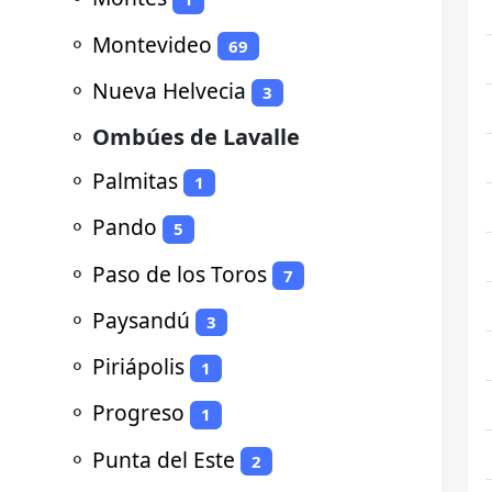
⚬
Montevideo
69
⚬
Nueva Helvecia
3
⚬
Ombúes de Lavalle
⚬
Palmitas
1
⚬
Pando
5
⚬
Paso de los Toros
7
⚬
Paysandú
3
⚬
Piriápolis
1
⚬
Progreso
1
⚬
Punta del Este
2