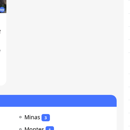
e
e
⚬
Minas
3
⚬
Montes
1