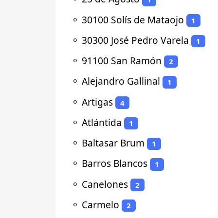
⚬
30100 Solís de Mataojo
1
⚬
30300 José Pedro Varela
1
⚬
91100 San Ramón
2
⚬
Alejandro Gallinal
1
⚬
Artigas
4
⚬
Atlántida
1
⚬
Baltasar Brum
1
⚬
Barros Blancos
1
⚬
Canelones
2
⚬
Carmelo
2