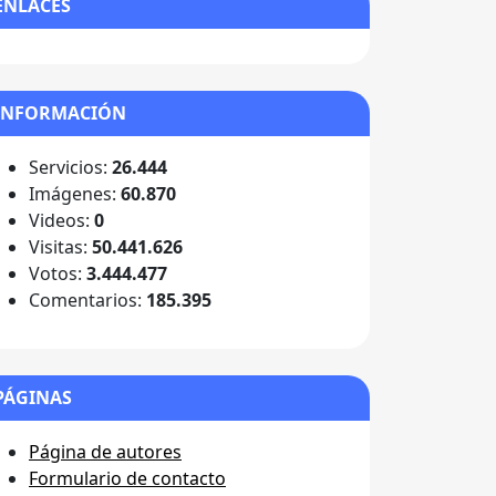
ENLACES
INFORMACIÓN
Servicios:
26.444
Imágenes:
60.870
Videos:
0
Visitas:
50.441.626
Votos:
3.444.477
Comentarios:
185.395
PÁGINAS
Página de autores
Formulario de contacto