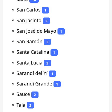
⚬
San Carlos
1
⚬
San Jacinto
2
⚬
San José de Mayo
1
⚬
San Ramón
2
⚬
Santa Catalina
1
⚬
Santa Lucía
3
⚬
Sarandí del Yí
1
⚬
Sarandí Grande
1
⚬
Sauce
2
⚬
Tala
2