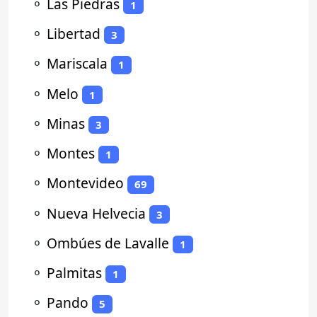
⚬
Las Piedras
1
⚬
Libertad
3
⚬
Mariscala
1
⚬
Melo
1
⚬
Minas
3
⚬
Montes
1
⚬
Montevideo
69
⚬
Nueva Helvecia
3
⚬
Ombúes de Lavalle
1
⚬
Palmitas
1
⚬
Pando
5