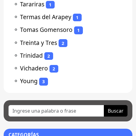
⚬
Tarariras
1
⚬
Termas del Arapey
1
⚬
Tomas Gomensoro
1
⚬
Treinta y Tres
2
⚬
Trinidad
2
⚬
Vichadero
2
⚬
Young
3
Buscar
CATEGORÍAS