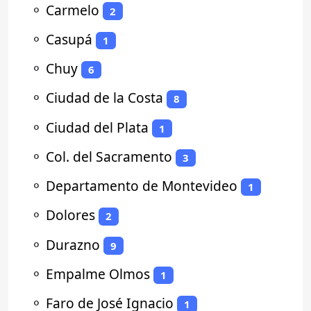
⚬
Carmelo
2
⚬
Casupá
1
⚬
Chuy
6
⚬
Ciudad de la Costa
8
⚬
Ciudad del Plata
1
⚬
Col. del Sacramento
3
⚬
Departamento de Montevideo
1
⚬
Dolores
2
⚬
Durazno
9
⚬
Empalme Olmos
1
⚬
Faro de José Ignacio
1