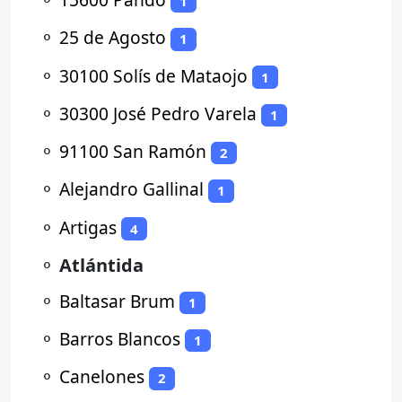
1
⚬
25 de Agosto
1
⚬
30100 Solís de Mataojo
1
⚬
30300 José Pedro Varela
1
⚬
91100 San Ramón
2
⚬
Alejandro Gallinal
1
⚬
Artigas
4
⚬
Atlántida
⚬
Baltasar Brum
1
⚬
Barros Blancos
1
⚬
Canelones
2