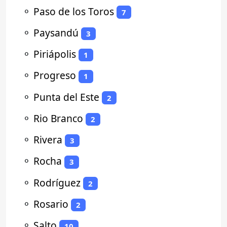
⚬
Paso de los Toros
7
⚬
Paysandú
3
⚬
Piriápolis
1
⚬
Progreso
1
⚬
Punta del Este
2
⚬
Rio Branco
2
⚬
Rivera
3
⚬
Rocha
3
⚬
Rodríguez
2
⚬
Rosario
2
⚬
Salto
10