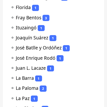
⚬
Florida
1
⚬
Fray Bentos
3
⚬
Ituzaingó
1
⚬
Joaquín Suárez
1
⚬
José Batlle y Ordóñez
1
⚬
José Enrique Rodó
1
⚬
Juan L. Lacaze
1
⚬
La Barra
1
⚬
La Paloma
2
⚬
La Paz
1