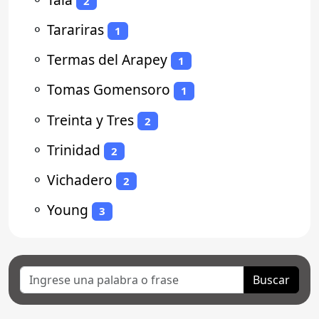
2
⚬
Tarariras
1
⚬
Termas del Arapey
1
⚬
Tomas Gomensoro
1
⚬
Treinta y Tres
2
⚬
Trinidad
2
⚬
Vichadero
2
⚬
Young
3
Buscar