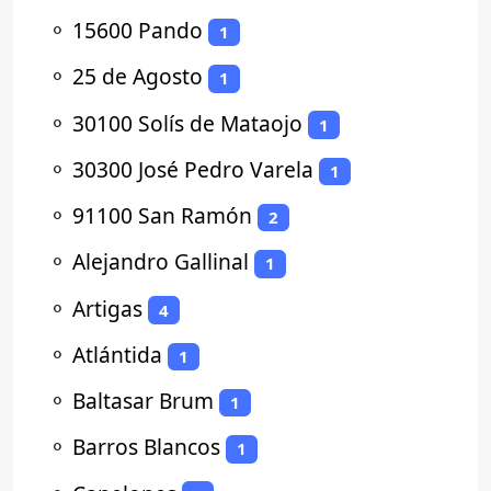
⚬
15600 Pando
1
⚬
25 de Agosto
1
⚬
30100 Solís de Mataojo
1
⚬
30300 José Pedro Varela
1
⚬
91100 San Ramón
2
⚬
Alejandro Gallinal
1
⚬
Artigas
4
⚬
Atlántida
1
⚬
Baltasar Brum
1
⚬
Barros Blancos
1