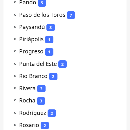
⚬
Pando
5
⚬
Paso de los Toros
7
⚬
Paysandú
3
⚬
Piriápolis
1
⚬
Progreso
1
⚬
Punta del Este
2
⚬
Rio Branco
2
⚬
Rivera
3
⚬
Rocha
3
⚬
Rodríguez
2
⚬
Rosario
2