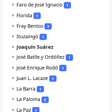
⚬
Faro de José Ignacio
1
⚬
Florida
1
⚬
Fray Bentos
3
⚬
Ituzaingó
1
⚬
Joaquín Suárez
⚬
José Batlle y Ordóñez
1
⚬
José Enrique Rodó
1
⚬
Juan L. Lacaze
1
⚬
La Barra
1
⚬
La Paloma
2
⚬
La Paz
1