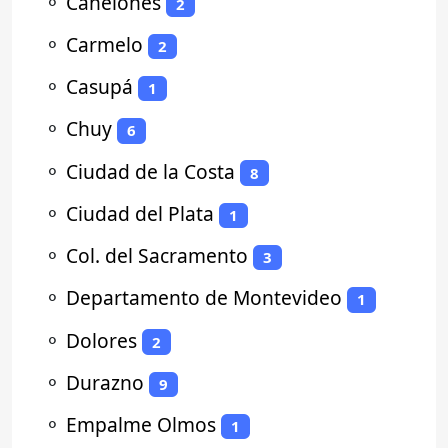
⚬
Canelones
2
⚬
Carmelo
2
⚬
Casupá
1
⚬
Chuy
6
⚬
Ciudad de la Costa
8
⚬
Ciudad del Plata
1
⚬
Col. del Sacramento
3
⚬
Departamento de Montevideo
1
⚬
Dolores
2
⚬
Durazno
9
⚬
Empalme Olmos
1