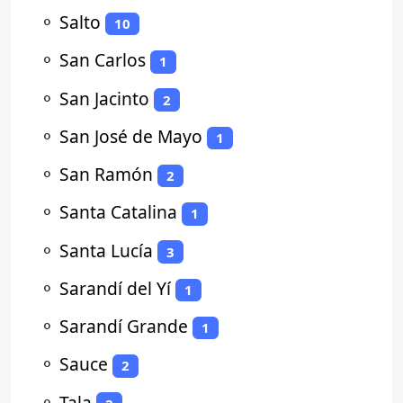
⚬
Salto
10
⚬
San Carlos
1
⚬
San Jacinto
2
⚬
San José de Mayo
1
⚬
San Ramón
2
⚬
Santa Catalina
1
⚬
Santa Lucía
3
⚬
Sarandí del Yí
1
⚬
Sarandí Grande
1
⚬
Sauce
2
⚬
Tala