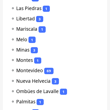
⚬
Las Piedras
1
⚬
Libertad
3
⚬
Mariscala
1
⚬
Melo
1
⚬
Minas
3
⚬
Montes
1
⚬
Montevideo
69
⚬
Nueva Helvecia
3
⚬
Ombúes de Lavalle
1
⚬
Palmitas
1