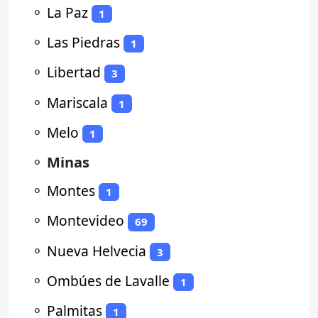
⚬
La Paz
1
⚬
Las Piedras
1
⚬
Libertad
3
⚬
Mariscala
1
⚬
Melo
1
⚬
Minas
⚬
Montes
1
⚬
Montevideo
69
⚬
Nueva Helvecia
3
⚬
Ombúes de Lavalle
1
⚬
Palmitas
1