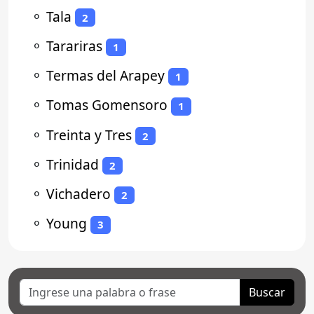
⚬
Tala
2
⚬
Tarariras
1
⚬
Termas del Arapey
1
⚬
Tomas Gomensoro
1
⚬
Treinta y Tres
2
⚬
Trinidad
2
⚬
Vichadero
2
⚬
Young
3
Buscar