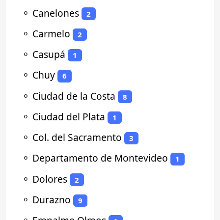
⚬
Canelones
2
⚬
Carmelo
2
⚬
Casupá
1
⚬
Chuy
6
⚬
Ciudad de la Costa
8
⚬
Ciudad del Plata
1
⚬
Col. del Sacramento
3
⚬
Departamento de Montevideo
1
⚬
Dolores
2
⚬
Durazno
9