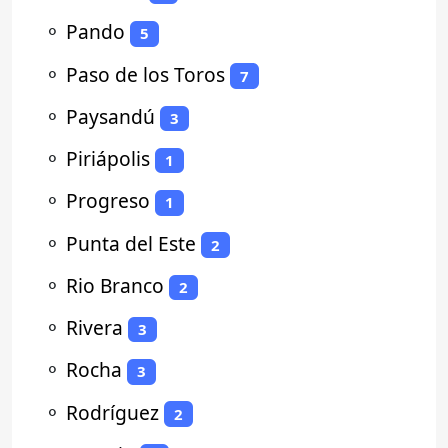
⚬
Pando
5
⚬
Paso de los Toros
7
⚬
Paysandú
3
⚬
Piriápolis
1
⚬
Progreso
1
⚬
Punta del Este
2
⚬
Rio Branco
2
⚬
Rivera
3
⚬
Rocha
3
⚬
Rodríguez
2