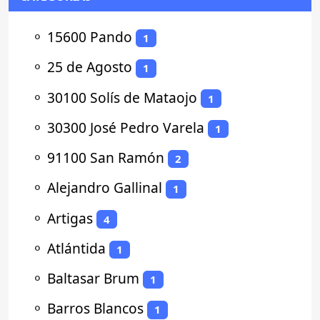
⚬
15600 Pando
1
⚬
25 de Agosto
1
⚬
30100 Solís de Mataojo
1
⚬
30300 José Pedro Varela
1
⚬
91100 San Ramón
2
⚬
Alejandro Gallinal
1
⚬
Artigas
4
⚬
Atlántida
1
⚬
Baltasar Brum
1
⚬
Barros Blancos
1