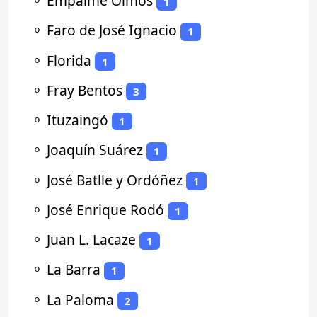
⚬
Empalme Olmos
1
⚬
Faro de José Ignacio
1
⚬
Florida
1
⚬
Fray Bentos
3
⚬
Ituzaingó
1
⚬
Joaquín Suárez
1
⚬
José Batlle y Ordóñez
1
⚬
José Enrique Rodó
1
⚬
Juan L. Lacaze
1
⚬
La Barra
1
⚬
La Paloma
2