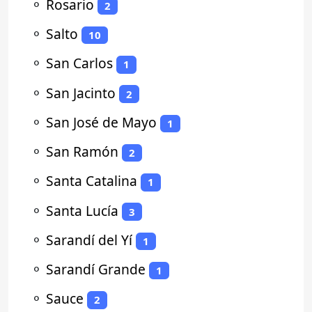
⚬
Rosario
2
⚬
Salto
10
⚬
San Carlos
1
⚬
San Jacinto
2
⚬
San José de Mayo
1
⚬
San Ramón
2
⚬
Santa Catalina
1
⚬
Santa Lucía
3
⚬
Sarandí del Yí
1
⚬
Sarandí Grande
1
⚬
Sauce
2