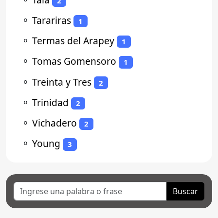
2
⚬
Tarariras
1
⚬
Termas del Arapey
1
⚬
Tomas Gomensoro
1
⚬
Treinta y Tres
2
⚬
Trinidad
2
⚬
Vichadero
2
⚬
Young
3
Buscar