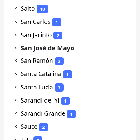
⚬
Salto
10
⚬
San Carlos
1
⚬
San Jacinto
2
⚬
San José de Mayo
⚬
San Ramón
2
⚬
Santa Catalina
1
⚬
Santa Lucía
3
⚬
Sarandí del Yí
1
⚬
Sarandí Grande
1
⚬
Sauce
2
⚬
Tala