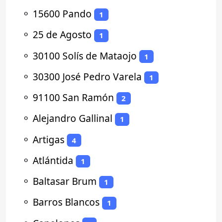
⚬
15600 Pando
1
⚬
25 de Agosto
1
⚬
30100 Solís de Mataojo
1
⚬
30300 José Pedro Varela
1
⚬
91100 San Ramón
2
⚬
Alejandro Gallinal
1
⚬
Artigas
4
⚬
Atlántida
1
⚬
Baltasar Brum
1
⚬
Barros Blancos
1