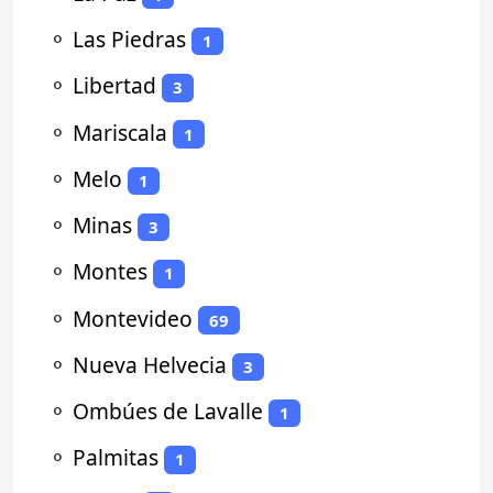
⚬
Las Piedras
1
⚬
Libertad
3
⚬
Mariscala
1
⚬
Melo
1
⚬
Minas
3
⚬
Montes
1
⚬
Montevideo
69
⚬
Nueva Helvecia
3
⚬
Ombúes de Lavalle
1
⚬
Palmitas
1