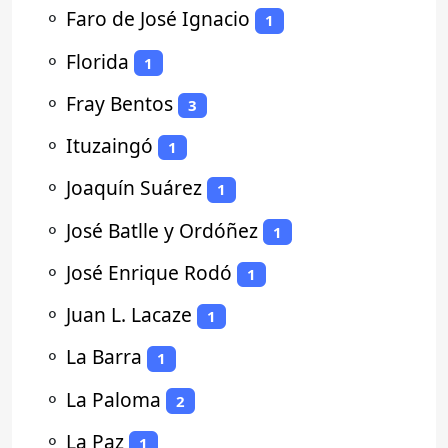
⚬
Faro de José Ignacio
1
⚬
Florida
1
⚬
Fray Bentos
3
⚬
Ituzaingó
1
⚬
Joaquín Suárez
1
⚬
José Batlle y Ordóñez
1
⚬
José Enrique Rodó
1
⚬
Juan L. Lacaze
1
⚬
La Barra
1
⚬
La Paloma
2
⚬
La Paz
1