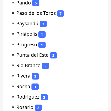
⚬
Pando
5
⚬
Paso de los Toros
7
⚬
Paysandú
3
⚬
Piriápolis
1
⚬
Progreso
1
⚬
Punta del Este
2
⚬
Rio Branco
2
⚬
Rivera
3
⚬
Rocha
3
⚬
Rodríguez
2
⚬
Rosario
2