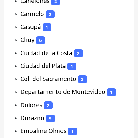
⚬
Canelones
2
⚬
Carmelo
2
⚬
Casupá
1
⚬
Chuy
6
⚬
Ciudad de la Costa
8
⚬
Ciudad del Plata
1
⚬
Col. del Sacramento
3
⚬
Departamento de Montevideo
1
⚬
Dolores
2
⚬
Durazno
9
⚬
Empalme Olmos
1