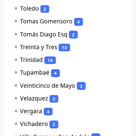
⚬
Toledo
2
⚬
Tomas Gomensoro
4
⚬
Tomás Diago Esq
2
⚬
Treinta y Tres
13
⚬
Trinidad
19
⚬
Tupambaé
4
⚬
Veinticinco de Mayo
2
⚬
Velazquez
2
⚬
Vergara
4
⚬
Vichadero
2