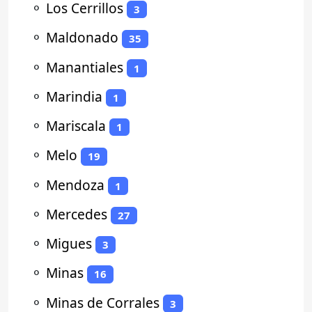
⚬
Los Cerrillos
3
⚬
Maldonado
35
⚬
Manantiales
1
⚬
Marindia
1
⚬
Mariscala
1
⚬
Melo
19
⚬
Mendoza
1
⚬
Mercedes
27
⚬
Migues
3
⚬
Minas
16
⚬
Minas de Corrales
3