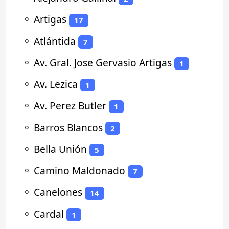
⚬
Artigas
17
⚬
Atlántida
7
⚬
Av. Gral. Jose Gervasio Artigas
1
⚬
Av. Lezica
1
⚬
Av. Perez Butler
1
⚬
Barros Blancos
2
⚬
Bella Unión
5
⚬
Camino Maldonado
7
⚬
Canelones
14
⚬
Cardal
1