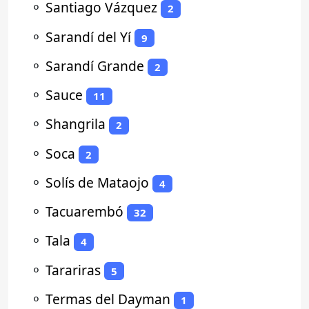
⚬
Santiago Vázquez
2
⚬
Sarandí del Yí
9
⚬
Sarandí Grande
2
⚬
Sauce
11
⚬
Shangrila
2
⚬
Soca
2
⚬
Solís de Mataojo
4
⚬
Tacuarembó
32
⚬
Tala
4
⚬
Tarariras
5
⚬
Termas del Dayman
1