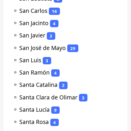
⚬
San Carlos
16
⚬
San Jacinto
4
⚬
San Javier
2
⚬
San José de Mayo
29
⚬
San Luis
3
⚬
San Ramón
4
⚬
Santa Catalina
2
⚬
Santa Clara de Olimar
3
⚬
Santa Lucía
9
⚬
Santa Rosa
4