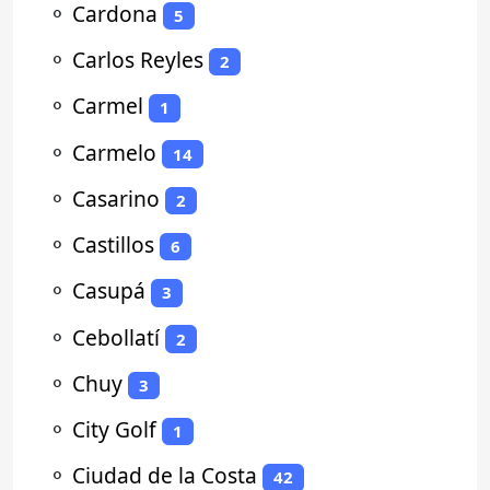
⚬
Cardona
5
⚬
Carlos Reyles
2
⚬
Carmel
1
⚬
Carmelo
14
⚬
Casarino
2
⚬
Castillos
6
⚬
Casupá
3
⚬
Cebollatí
2
⚬
Chuy
3
⚬
City Golf
1
⚬
Ciudad de la Costa
42