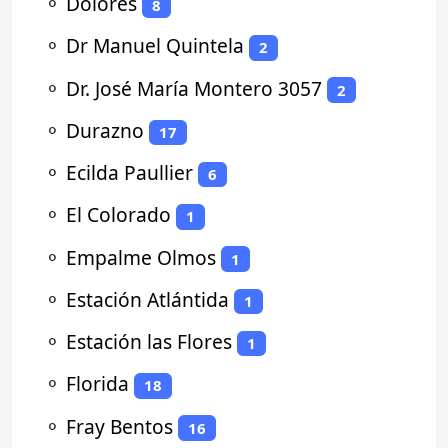
⚬
Dolores
8
⚬
Dr Manuel Quintela
2
⚬
Dr. José María Montero 3057
2
⚬
Durazno
17
⚬
Ecilda Paullier
6
⚬
El Colorado
1
⚬
Empalme Olmos
1
⚬
Estación Atlántida
1
⚬
Estación las Flores
1
⚬
Florida
18
⚬
Fray Bentos
16