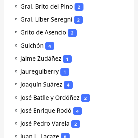
⚬
Gral. Brito del Pino
2
⚬
Gral. Líber Seregni
2
⚬
Grito de Asencio
2
⚬
Guichón
4
⚬
Jaime Zudáñez
1
⚬
Jaureguiberry
1
⚬
Joaquín Suárez
4
⚬
José Batlle y Ordóñez
2
⚬
José Enrique Rodó
4
⚬
José Pedro Varela
2
⚬
Juan L. Lacaze
8