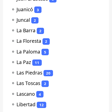
⚬
Juanicó
3
⚬
Juncal
2
⚬
La Barra
2
⚬
La Floresta
2
⚬
La Paloma
5
⚬
La Paz
11
⚬
Las Piedras
20
⚬
Las Toscas
2
⚬
Lascano
4
⚬
Libertad
12