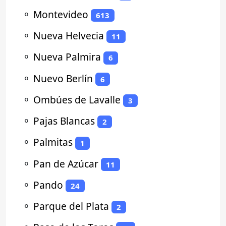
⚬
Montevideo
613
⚬
Nueva Helvecia
11
⚬
Nueva Palmira
6
⚬
Nuevo Berlín
6
⚬
Ombúes de Lavalle
3
⚬
Pajas Blancas
2
⚬
Palmitas
1
⚬
Pan de Azúcar
11
⚬
Pando
24
⚬
Parque del Plata
2