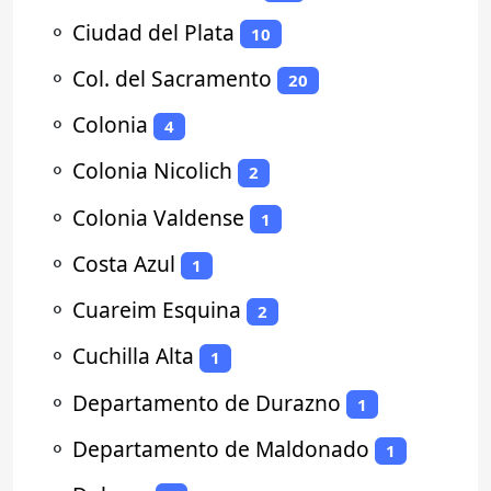
⚬
Ciudad del Plata
10
⚬
Col. del Sacramento
20
⚬
Colonia
4
⚬
Colonia Nicolich
2
⚬
Colonia Valdense
1
⚬
Costa Azul
1
⚬
Cuareim Esquina
2
⚬
Cuchilla Alta
1
⚬
Departamento de Durazno
1
⚬
Departamento de Maldonado
1