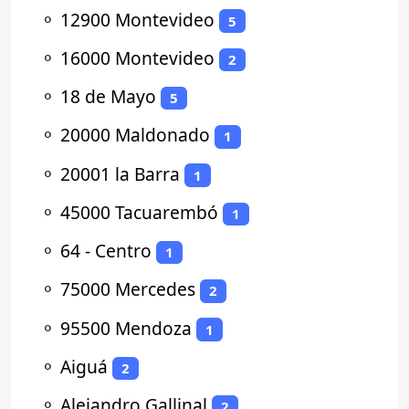
⚬
12900 Montevideo
5
⚬
16000 Montevideo
2
⚬
18 de Mayo
5
⚬
20000 Maldonado
1
⚬
20001 la Barra
1
⚬
45000 Tacuarembó
1
⚬
64 - Centro
1
⚬
75000 Mercedes
2
⚬
95500 Mendoza
1
⚬
Aiguá
2
⚬
Alejandro Gallinal
2