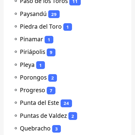
⚬
Paso de los Toros
11
⚬
Paysandú
29
⚬
Piedra del Toro
1
⚬
Pinamar
1
⚬
Piriápolis
9
⚬
Pleya
1
⚬
Porongos
2
⚬
Progreso
7
⚬
Punta del Este
24
⚬
Puntas de Valdez
2
⚬
Quebracho
3