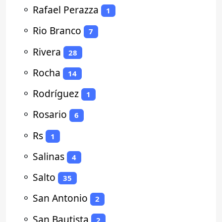
⚬
Rafael Perazza
1
⚬
Rio Branco
7
⚬
Rivera
28
⚬
Rocha
14
⚬
Rodríguez
1
⚬
Rosario
6
⚬
Rs
1
⚬
Salinas
4
⚬
Salto
35
⚬
San Antonio
2
⚬
San Bautista
2