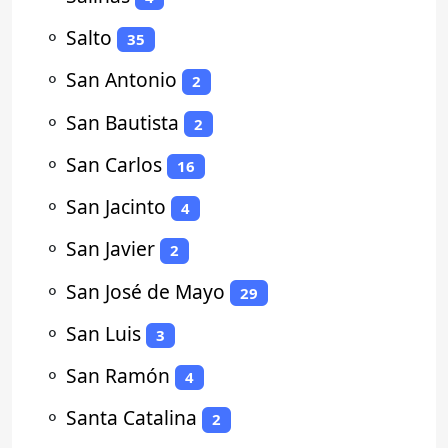
⚬
Salto
35
⚬
San Antonio
2
⚬
San Bautista
2
⚬
San Carlos
16
⚬
San Jacinto
4
⚬
San Javier
2
⚬
San José de Mayo
29
⚬
San Luis
3
⚬
San Ramón
4
⚬
Santa Catalina
2