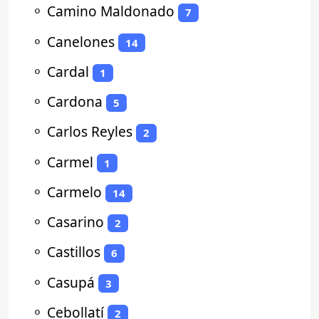
⚬
Camino Maldonado
7
⚬
Canelones
14
⚬
Cardal
1
⚬
Cardona
5
⚬
Carlos Reyles
2
⚬
Carmel
1
⚬
Carmelo
14
⚬
Casarino
2
⚬
Castillos
6
⚬
Casupá
3
⚬
Cebollatí
2