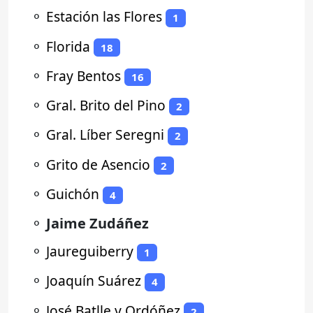
⚬
Estación las Flores
1
⚬
Florida
18
⚬
Fray Bentos
16
⚬
Gral. Brito del Pino
2
⚬
Gral. Líber Seregni
2
⚬
Grito de Asencio
2
⚬
Guichón
4
⚬
Jaime Zudáñez
⚬
Jaureguiberry
1
⚬
Joaquín Suárez
4
⚬
José Batlle y Ordóñez
2