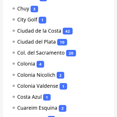
⚬
Chuy
3
⚬
City Golf
1
⚬
Ciudad de la Costa
42
⚬
Ciudad del Plata
10
⚬
Col. del Sacramento
20
⚬
Colonia
4
⚬
Colonia Nicolich
2
⚬
Colonia Valdense
1
⚬
Costa Azul
1
⚬
Cuareim Esquina
2