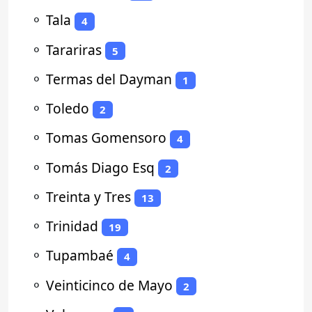
⚬
Tala
4
⚬
Tarariras
5
⚬
Termas del Dayman
1
⚬
Toledo
2
⚬
Tomas Gomensoro
4
⚬
Tomás Diago Esq
2
⚬
Treinta y Tres
13
⚬
Trinidad
19
⚬
Tupambaé
4
⚬
Veinticinco de Mayo
2