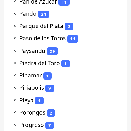
⚬
Pan de Azúcar
11
⚬
Pando
24
⚬
Parque del Plata
2
⚬
Paso de los Toros
11
⚬
Paysandú
29
⚬
Piedra del Toro
1
⚬
Pinamar
1
⚬
Piriápolis
9
⚬
Pleya
1
⚬
Porongos
2
⚬
Progreso
7