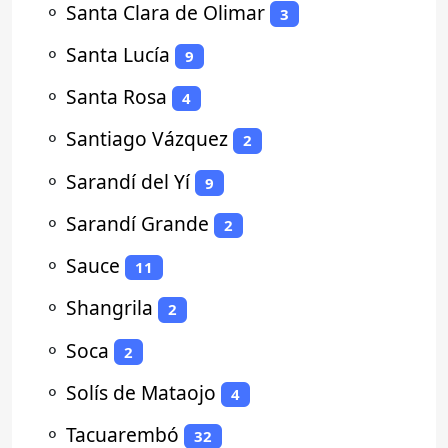
⚬
Santa Clara de Olimar
3
⚬
Santa Lucía
9
⚬
Santa Rosa
4
⚬
Santiago Vázquez
2
⚬
Sarandí del Yí
9
⚬
Sarandí Grande
2
⚬
Sauce
11
⚬
Shangrila
2
⚬
Soca
2
⚬
Solís de Mataojo
4
⚬
Tacuarembó
32