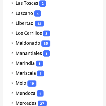
⚬
Las Toscas
2
⚬
Lascano
4
⚬
Libertad
12
⚬
Los Cerrillos
3
⚬
Maldonado
35
⚬
Manantiales
1
⚬
Marindia
1
⚬
Mariscala
1
⚬
Melo
19
⚬
Mendoza
1
⚬
Mercedes
27