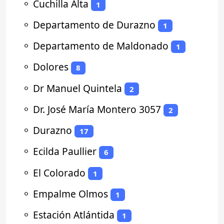
⚬
Cuchilla Alta
1
⚬
Departamento de Durazno
1
⚬
Departamento de Maldonado
1
⚬
Dolores
8
⚬
Dr Manuel Quintela
2
⚬
Dr. José María Montero 3057
2
⚬
Durazno
17
⚬
Ecilda Paullier
6
⚬
El Colorado
1
⚬
Empalme Olmos
1
⚬
Estación Atlántida
1