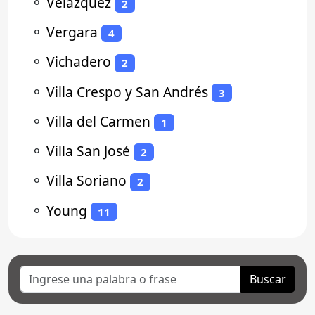
⚬
Velazquez
2
⚬
Vergara
4
⚬
Vichadero
2
⚬
Villa Crespo y San Andrés
3
⚬
Villa del Carmen
1
⚬
Villa San José
2
⚬
Villa Soriano
2
⚬
Young
11
Buscar