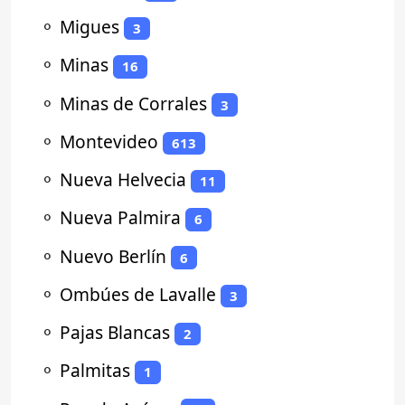
⚬
Migues
3
⚬
Minas
16
⚬
Minas de Corrales
3
⚬
Montevideo
613
⚬
Nueva Helvecia
11
⚬
Nueva Palmira
6
⚬
Nuevo Berlín
6
⚬
Ombúes de Lavalle
3
⚬
Pajas Blancas
2
⚬
Palmitas
1