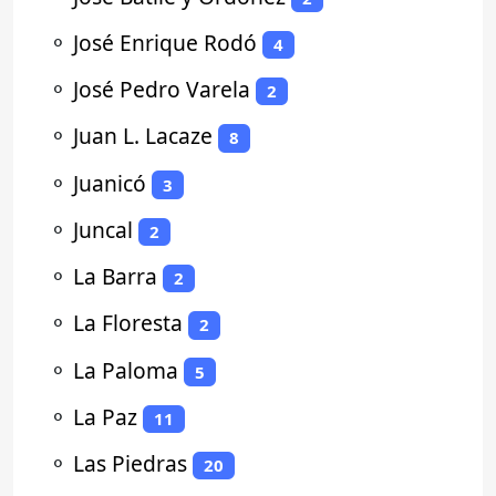
⚬
José Enrique Rodó
4
⚬
José Pedro Varela
2
⚬
Juan L. Lacaze
8
⚬
Juanicó
3
⚬
Juncal
2
⚬
La Barra
2
⚬
La Floresta
2
⚬
La Paloma
5
⚬
La Paz
11
⚬
Las Piedras
20