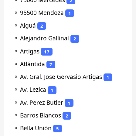
2
⚬
95500 Mendoza
1
⚬
Aiguá
2
⚬
Alejandro Gallinal
2
⚬
Artigas
17
⚬
Atlántida
7
⚬
Av. Gral. Jose Gervasio Artigas
1
⚬
Av. Lezica
1
⚬
Av. Perez Butler
1
⚬
Barros Blancos
2
⚬
Bella Unión
5