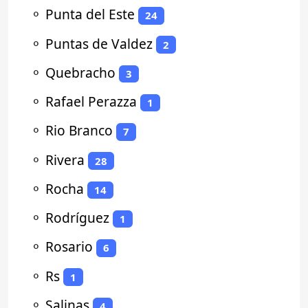
⚬
Punta del Este
24
⚬
Puntas de Valdez
2
⚬
Quebracho
3
⚬
Rafael Perazza
1
⚬
Rio Branco
7
⚬
Rivera
28
⚬
Rocha
14
⚬
Rodríguez
1
⚬
Rosario
6
⚬
Rs
1
⚬
Salinas
4