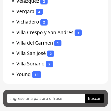
⚬
Velazquez
2
⚬
Vergara
4
⚬
Vichadero
2
⚬
Villa Crespo y San Andrés
3
⚬
Villa del Carmen
1
⚬
Villa San José
2
⚬
Villa Soriano
2
⚬
Young
11
Buscar