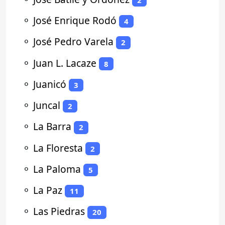
⚬
José Enrique Rodó
4
⚬
José Pedro Varela
2
⚬
Juan L. Lacaze
8
⚬
Juanicó
3
⚬
Juncal
2
⚬
La Barra
2
⚬
La Floresta
2
⚬
La Paloma
5
⚬
La Paz
11
⚬
Las Piedras
20