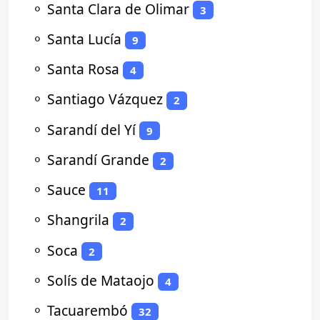
⚬
Santa Clara de Olimar
3
⚬
Santa Lucía
9
⚬
Santa Rosa
4
⚬
Santiago Vázquez
2
⚬
Sarandí del Yí
9
⚬
Sarandí Grande
2
⚬
Sauce
11
⚬
Shangrila
2
⚬
Soca
2
⚬
Solís de Mataojo
4
⚬
Tacuarembó
32