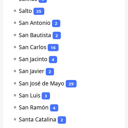
⚬
Salto
35
⚬
San Antonio
2
⚬
San Bautista
2
⚬
San Carlos
16
⚬
San Jacinto
4
⚬
San Javier
2
⚬
San José de Mayo
29
⚬
San Luis
3
⚬
San Ramón
4
⚬
Santa Catalina
2