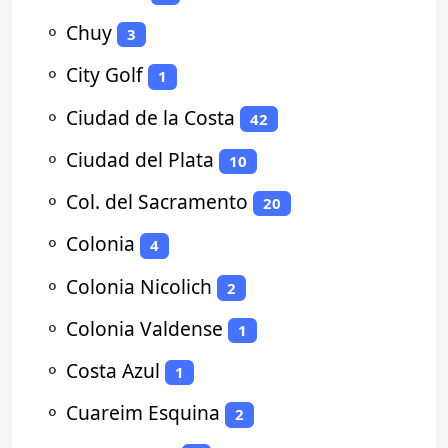
⚬
Chuy
3
⚬
City Golf
1
⚬
Ciudad de la Costa
42
⚬
Ciudad del Plata
10
⚬
Col. del Sacramento
20
⚬
Colonia
4
⚬
Colonia Nicolich
2
⚬
Colonia Valdense
1
⚬
Costa Azul
1
⚬
Cuareim Esquina
2