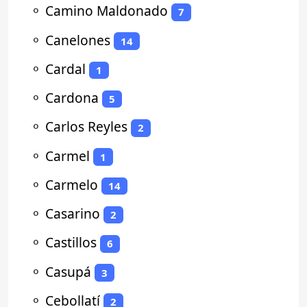
⚬
Camino Maldonado
7
⚬
Canelones
14
⚬
Cardal
1
⚬
Cardona
5
⚬
Carlos Reyles
2
⚬
Carmel
1
⚬
Carmelo
14
⚬
Casarino
2
⚬
Castillos
6
⚬
Casupá
3
⚬
Cebollatí
2