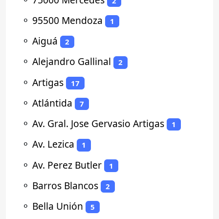
2
⚬
95500 Mendoza
1
⚬
Aiguá
2
⚬
Alejandro Gallinal
2
⚬
Artigas
17
⚬
Atlántida
7
⚬
Av. Gral. Jose Gervasio Artigas
1
⚬
Av. Lezica
1
⚬
Av. Perez Butler
1
⚬
Barros Blancos
2
⚬
Bella Unión
5