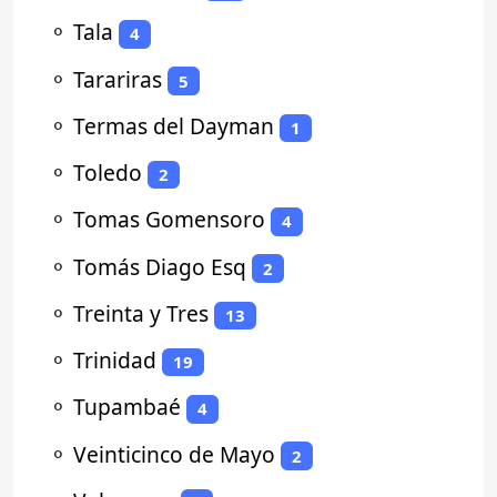
⚬
Tala
4
⚬
Tarariras
5
⚬
Termas del Dayman
1
⚬
Toledo
2
⚬
Tomas Gomensoro
4
⚬
Tomás Diago Esq
2
⚬
Treinta y Tres
13
⚬
Trinidad
19
⚬
Tupambaé
4
⚬
Veinticinco de Mayo
2