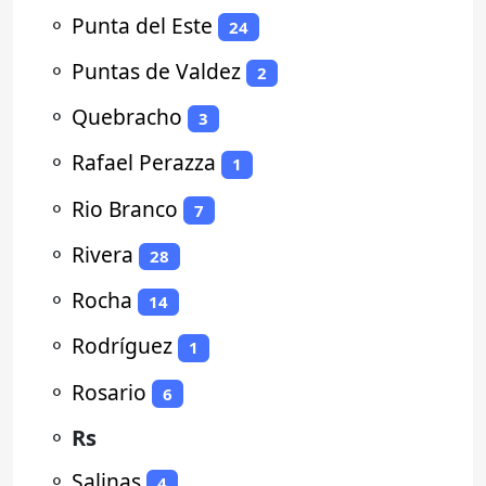
⚬
Punta del Este
24
⚬
Puntas de Valdez
2
⚬
Quebracho
3
⚬
Rafael Perazza
1
⚬
Rio Branco
7
⚬
Rivera
28
⚬
Rocha
14
⚬
Rodríguez
1
⚬
Rosario
6
⚬
Rs
⚬
Salinas
4