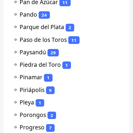
⚬
Pan de Azúcar
11
⚬
Pando
24
⚬
Parque del Plata
2
⚬
Paso de los Toros
11
⚬
Paysandú
29
⚬
Piedra del Toro
1
⚬
Pinamar
1
⚬
Piriápolis
9
⚬
Pleya
1
⚬
Porongos
2
⚬
Progreso
7