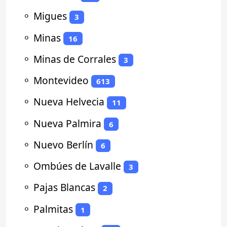
⚬
Migues
3
⚬
Minas
16
⚬
Minas de Corrales
3
⚬
Montevideo
613
⚬
Nueva Helvecia
11
⚬
Nueva Palmira
6
⚬
Nuevo Berlín
6
⚬
Ombúes de Lavalle
3
⚬
Pajas Blancas
2
⚬
Palmitas
1