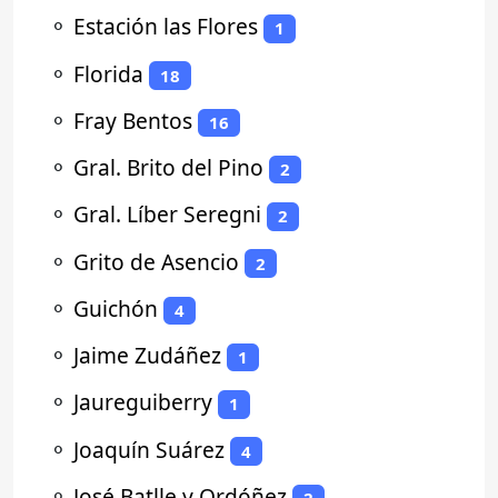
⚬
Estación las Flores
1
⚬
Florida
18
⚬
Fray Bentos
16
⚬
Gral. Brito del Pino
2
⚬
Gral. Líber Seregni
2
⚬
Grito de Asencio
2
⚬
Guichón
4
⚬
Jaime Zudáñez
1
⚬
Jaureguiberry
1
⚬
Joaquín Suárez
4
⚬
José Batlle y Ordóñez
2