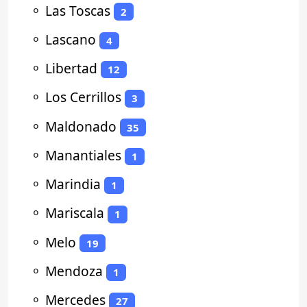
⚬
Las Toscas
2
⚬
Lascano
4
⚬
Libertad
12
⚬
Los Cerrillos
3
⚬
Maldonado
35
⚬
Manantiales
1
⚬
Marindia
1
⚬
Mariscala
1
⚬
Melo
19
⚬
Mendoza
1
⚬
Mercedes
27