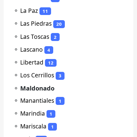
⚬
La Paz
11
⚬
Las Piedras
20
⚬
Las Toscas
2
⚬
Lascano
4
⚬
Libertad
12
⚬
Los Cerrillos
3
⚬
Maldonado
⚬
Manantiales
1
⚬
Marindia
1
⚬
Mariscala
1