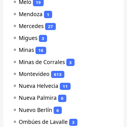
⚬
Melo
19
⚬
Mendoza
1
⚬
Mercedes
27
⚬
Migues
3
⚬
Minas
16
⚬
Minas de Corrales
3
⚬
Montevideo
613
⚬
Nueva Helvecia
11
⚬
Nueva Palmira
6
⚬
Nuevo Berlín
6
⚬
Ombúes de Lavalle
3