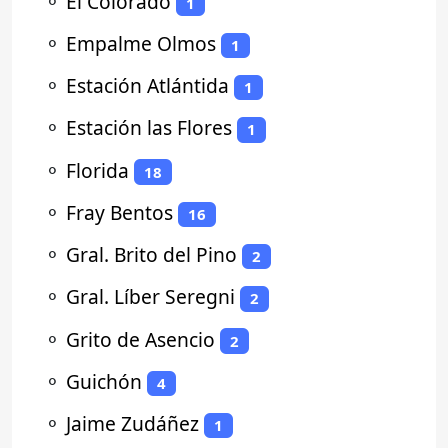
⚬
El Colorado
1
⚬
Empalme Olmos
1
⚬
Estación Atlántida
1
⚬
Estación las Flores
1
⚬
Florida
18
⚬
Fray Bentos
16
⚬
Gral. Brito del Pino
2
⚬
Gral. Líber Seregni
2
⚬
Grito de Asencio
2
⚬
Guichón
4
⚬
Jaime Zudáñez
1