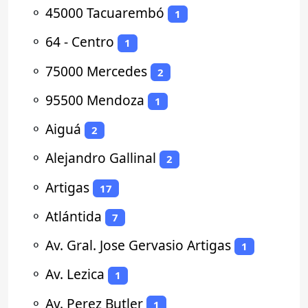
⚬
45000 Tacuarembó
1
⚬
64 - Centro
1
⚬
75000 Mercedes
2
⚬
95500 Mendoza
1
⚬
Aiguá
2
⚬
Alejandro Gallinal
2
⚬
Artigas
17
⚬
Atlántida
7
⚬
Av. Gral. Jose Gervasio Artigas
1
⚬
Av. Lezica
1
⚬
Av. Perez Butler
1