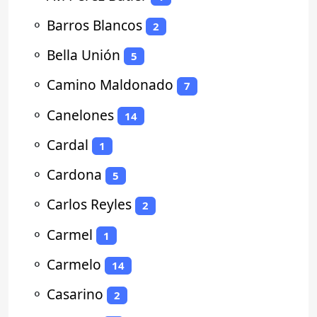
⚬
Barros Blancos
2
⚬
Bella Unión
5
⚬
Camino Maldonado
7
⚬
Canelones
14
⚬
Cardal
1
⚬
Cardona
5
⚬
Carlos Reyles
2
⚬
Carmel
1
⚬
Carmelo
14
⚬
Casarino
2