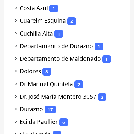
⚬
Costa Azul
1
⚬
Cuareim Esquina
2
⚬
Cuchilla Alta
1
⚬
Departamento de Durazno
1
⚬
Departamento de Maldonado
1
⚬
Dolores
8
⚬
Dr Manuel Quintela
2
⚬
Dr. José María Montero 3057
2
⚬
Durazno
17
⚬
Ecilda Paullier
6