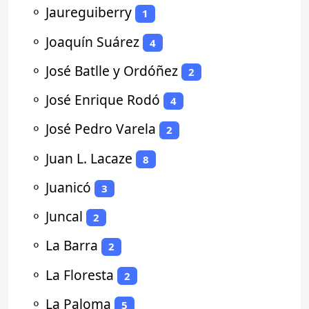
⚬
Jaureguiberry
1
⚬
Joaquín Suárez
4
⚬
José Batlle y Ordóñez
2
⚬
José Enrique Rodó
4
⚬
José Pedro Varela
2
⚬
Juan L. Lacaze
8
⚬
Juanicó
3
⚬
Juncal
2
⚬
La Barra
2
⚬
La Floresta
2
⚬
La Paloma
5