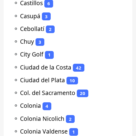
⚬
Castillos
6
⚬
Casupá
3
⚬
Cebollatí
2
⚬
Chuy
3
⚬
City Golf
1
⚬
Ciudad de la Costa
42
⚬
Ciudad del Plata
10
⚬
Col. del Sacramento
20
⚬
Colonia
4
⚬
Colonia Nicolich
2
⚬
Colonia Valdense
1