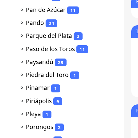
⚬
Pan de Azúcar
11
⚬
Pando
24
⚬
Parque del Plata
2
⚬
Paso de los Toros
11
⚬
Paysandú
29
⚬
Piedra del Toro
1
⚬
Pinamar
1
⚬
Piriápolis
9
⚬
Pleya
1
⚬
Porongos
2