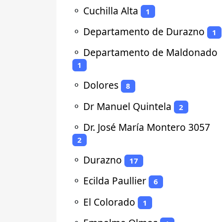
⚬
Cuchilla Alta
1
⚬
Departamento de Durazno
1
⚬
Departamento de Maldonado
1
⚬
Dolores
8
⚬
Dr Manuel Quintela
2
⚬
Dr. José María Montero 3057
2
⚬
Durazno
17
⚬
Ecilda Paullier
6
⚬
El Colorado
1