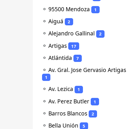
⚬
95500 Mendoza
1
⚬
Aiguá
2
⚬
Alejandro Gallinal
2
⚬
Artigas
17
⚬
Atlántida
7
⚬
Av. Gral. Jose Gervasio Artigas
1
⚬
Av. Lezica
1
⚬
Av. Perez Butler
1
⚬
Barros Blancos
2
⚬
Bella Unión
5