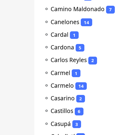
⚬
Camino Maldonado
7
⚬
Canelones
14
⚬
Cardal
1
⚬
Cardona
5
⚬
Carlos Reyles
2
⚬
Carmel
1
⚬
Carmelo
14
⚬
Casarino
2
⚬
Castillos
6
⚬
Casupá
3