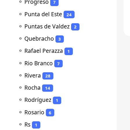
⚬
Progreso
7
⚬
Punta del Este
24
⚬
Puntas de Valdez
2
⚬
Quebracho
3
⚬
Rafael Perazza
1
⚬
Rio Branco
7
⚬
Rivera
28
⚬
Rocha
14
⚬
Rodríguez
1
⚬
Rosario
6
⚬
Rs
1