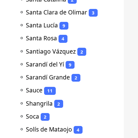
⚬
Santa Clara de Olimar
3
⚬
Santa Lucía
9
⚬
Santa Rosa
4
⚬
Santiago Vázquez
2
⚬
Sarandí del Yí
9
⚬
Sarandí Grande
2
⚬
Sauce
11
⚬
Shangrila
2
⚬
Soca
2
⚬
Solís de Mataojo
4