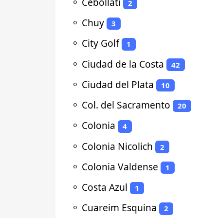
⚬
Cebollatí
2
⚬
Chuy
3
⚬
City Golf
1
⚬
Ciudad de la Costa
42
⚬
Ciudad del Plata
10
⚬
Col. del Sacramento
20
⚬
Colonia
4
⚬
Colonia Nicolich
2
⚬
Colonia Valdense
1
⚬
Costa Azul
1
⚬
Cuareim Esquina
2