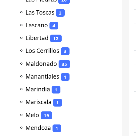
⚬
Las Toscas
2
⚬
Lascano
4
⚬
Libertad
12
⚬
Los Cerrillos
3
⚬
Maldonado
35
⚬
Manantiales
1
⚬
Marindia
1
⚬
Mariscala
1
⚬
Melo
19
⚬
Mendoza
1