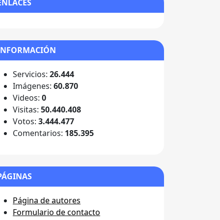
ENLACES
INFORMACIÓN
Servicios:
26.444
Imágenes:
60.870
Videos:
0
Visitas:
50.440.408
Votos:
3.444.477
Comentarios:
185.395
PÁGINAS
Página de autores
Formulario de contacto