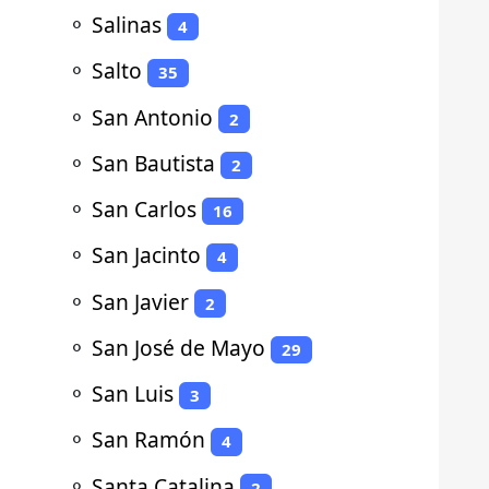
⚬
Salinas
4
⚬
Salto
35
⚬
San Antonio
2
⚬
San Bautista
2
⚬
San Carlos
16
⚬
San Jacinto
4
⚬
San Javier
2
⚬
San José de Mayo
29
⚬
San Luis
3
⚬
San Ramón
4
⚬
Santa Catalina
2