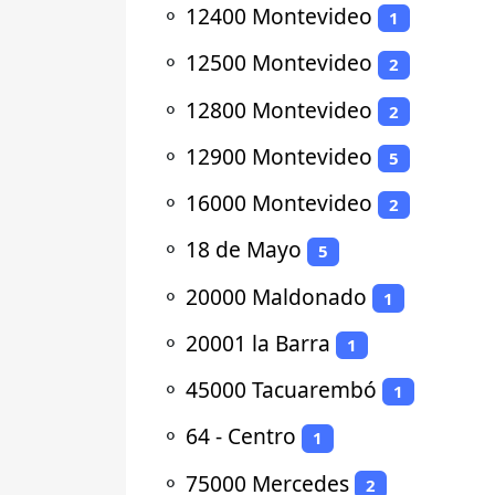
⚬
12400 Montevideo
1
⚬
12500 Montevideo
2
⚬
12800 Montevideo
2
⚬
12900 Montevideo
5
⚬
16000 Montevideo
2
⚬
18 de Mayo
5
⚬
20000 Maldonado
1
⚬
20001 la Barra
1
⚬
45000 Tacuarembó
1
⚬
64 - Centro
1
⚬
75000 Mercedes
2