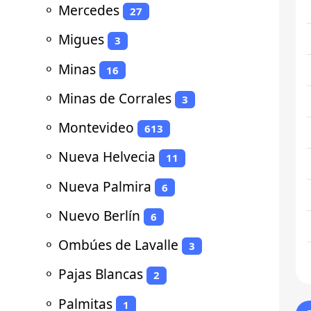
⚬
Mercedes
27
⚬
Migues
3
⚬
Minas
16
⚬
Minas de Corrales
3
⚬
Montevideo
613
⚬
Nueva Helvecia
11
⚬
Nueva Palmira
6
⚬
Nuevo Berlín
6
⚬
Ombúes de Lavalle
3
⚬
Pajas Blancas
2
⚬
Palmitas
1