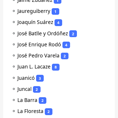
1
⚬
Jaureguiberry
1
⚬
Joaquín Suárez
4
⚬
José Batlle y Ordóñez
2
⚬
José Enrique Rodó
4
⚬
José Pedro Varela
2
⚬
Juan L. Lacaze
8
⚬
Juanicó
3
⚬
Juncal
2
⚬
La Barra
2
⚬
La Floresta
2