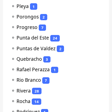
⚬
Pleya
1
⚬
Porongos
2
⚬
Progreso
7
⚬
Punta del Este
24
⚬
Puntas de Valdez
2
⚬
Quebracho
3
⚬
Rafael Perazza
1
⚬
Rio Branco
7
⚬
Rivera
28
⚬
Rocha
14
⚬
Rodríguez