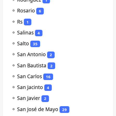
1
⚬
Rosario
6
⚬
Rs
1
⚬
Salinas
4
⚬
Salto
35
⚬
San Antonio
2
⚬
San Bautista
2
⚬
San Carlos
16
⚬
San Jacinto
4
⚬
San Javier
2
⚬
San José de Mayo
29