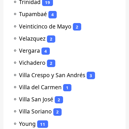
⚬
Trinidad
19
⚬
Tupambaé
4
⚬
Veinticinco de Mayo
2
⚬
Velazquez
2
⚬
Vergara
4
⚬
Vichadero
2
⚬
Villa Crespo y San Andrés
3
⚬
Villa del Carmen
1
⚬
Villa San José
2
⚬
Villa Soriano
2
⚬
Young
11