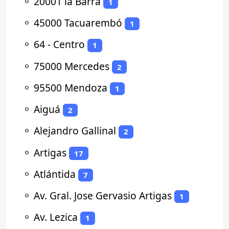
⚬
20001 la Barra
1
⚬
45000 Tacuarembó
1
⚬
64 - Centro
1
⚬
75000 Mercedes
2
⚬
95500 Mendoza
1
⚬
Aiguá
2
⚬
Alejandro Gallinal
2
⚬
Artigas
17
⚬
Atlántida
7
⚬
Av. Gral. Jose Gervasio Artigas
1
⚬
Av. Lezica
1