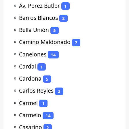
⚬
Av. Perez Butler
1
⚬
Barros Blancos
2
⚬
Bella Unión
5
⚬
Camino Maldonado
7
⚬
Canelones
14
⚬
Cardal
1
⚬
Cardona
5
⚬
Carlos Reyles
2
⚬
Carmel
1
⚬
Carmelo
14
⚬
Casarino
2