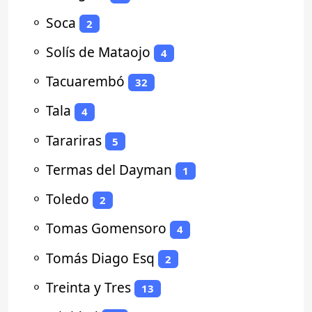
⚬
Soca
2
⚬
Solís de Mataojo
4
⚬
Tacuarembó
32
⚬
Tala
4
⚬
Tarariras
5
⚬
Termas del Dayman
1
⚬
Toledo
2
⚬
Tomas Gomensoro
4
⚬
Tomás Diago Esq
2
⚬
Treinta y Tres
13