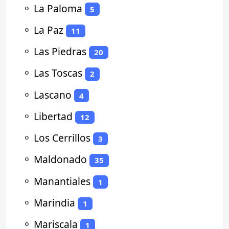
⚬
La Paloma
5
⚬
La Paz
11
⚬
Las Piedras
20
⚬
Las Toscas
2
⚬
Lascano
4
⚬
Libertad
12
⚬
Los Cerrillos
3
⚬
Maldonado
35
⚬
Manantiales
1
⚬
Marindia
1
⚬
Mariscala
1