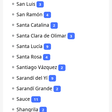
⚬
San Luis
3
⚬
San Ramón
4
⚬
Santa Catalina
2
⚬
Santa Clara de Olimar
3
⚬
Santa Lucía
9
⚬
Santa Rosa
4
⚬
Santiago Vázquez
2
⚬
Sarandí del Yí
9
⚬
Sarandí Grande
2
⚬
Sauce
11
⚬
Shangrila
2