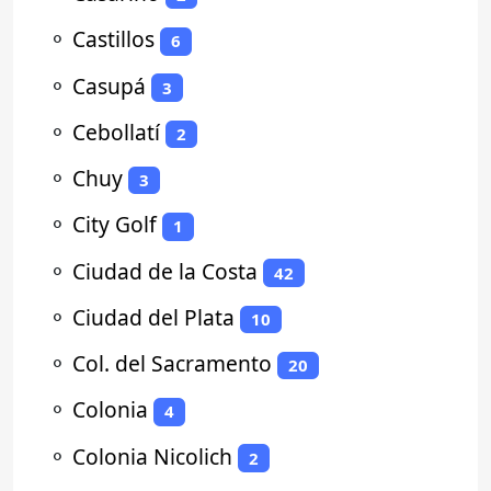
⚬
Castillos
6
⚬
Casupá
3
⚬
Cebollatí
2
⚬
Chuy
3
⚬
City Golf
1
⚬
Ciudad de la Costa
42
⚬
Ciudad del Plata
10
⚬
Col. del Sacramento
20
⚬
Colonia
4
⚬
Colonia Nicolich
2