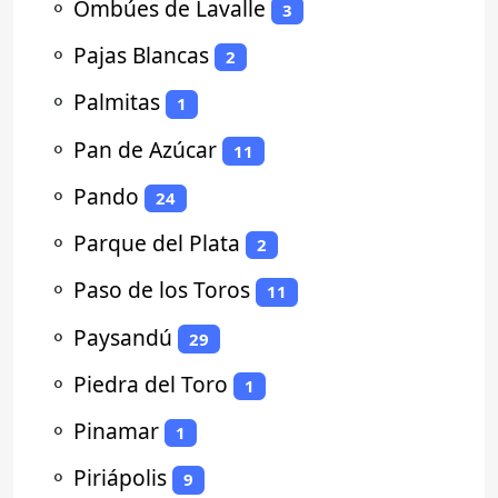
⚬
Ombúes de Lavalle
3
⚬
Pajas Blancas
2
⚬
Palmitas
1
⚬
Pan de Azúcar
11
⚬
Pando
24
⚬
Parque del Plata
2
⚬
Paso de los Toros
11
⚬
Paysandú
29
⚬
Piedra del Toro
1
⚬
Pinamar
1
⚬
Piriápolis
9