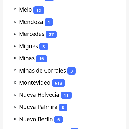
⚬
Melo
19
⚬
Mendoza
1
⚬
Mercedes
27
⚬
Migues
3
⚬
Minas
16
⚬
Minas de Corrales
3
⚬
Montevideo
613
⚬
Nueva Helvecia
11
⚬
Nueva Palmira
6
⚬
Nuevo Berlín
6