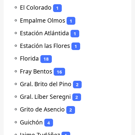
⚬
El Colorado
1
⚬
Empalme Olmos
1
⚬
Estación Atlántida
1
⚬
Estación las Flores
1
⚬
Florida
18
⚬
Fray Bentos
16
⚬
Gral. Brito del Pino
2
⚬
Gral. Líber Seregni
2
⚬
Grito de Asencio
2
⚬
Guichón
4
⚬
Jaime Zudáñez