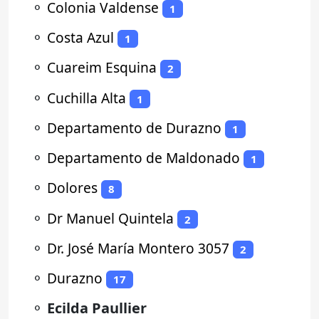
⚬
Colonia Valdense
1
⚬
Costa Azul
1
⚬
Cuareim Esquina
2
⚬
Cuchilla Alta
1
⚬
Departamento de Durazno
1
⚬
Departamento de Maldonado
1
⚬
Dolores
8
⚬
Dr Manuel Quintela
2
⚬
Dr. José María Montero 3057
2
⚬
Durazno
17
⚬
Ecilda Paullier