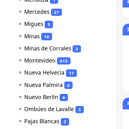
⚬
Mercedes
27
⚬
Migues
3
⚬
Minas
16
⚬
Minas de Corrales
3
⚬
Montevideo
613
⚬
Nueva Helvecia
11
⚬
Nueva Palmira
6
⚬
Nuevo Berlín
6
⚬
Ombúes de Lavalle
3
⚬
Pajas Blancas
2