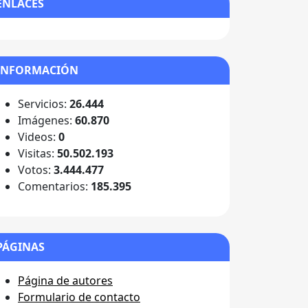
ENLACES
INFORMACIÓN
Servicios:
26.444
Imágenes:
60.870
Videos:
0
Visitas:
50.502.193
Votos:
3.444.477
Comentarios:
185.395
PÁGINAS
Página de autores
Formulario de contacto