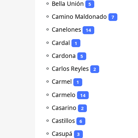
⚬
Bella Unión
5
⚬
Camino Maldonado
7
⚬
Canelones
14
⚬
Cardal
1
⚬
Cardona
5
⚬
Carlos Reyles
2
⚬
Carmel
1
⚬
Carmelo
14
⚬
Casarino
2
⚬
Castillos
6
⚬
Casupá
3