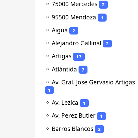
⚬
75000 Mercedes
2
⚬
95500 Mendoza
1
⚬
Aiguá
2
⚬
Alejandro Gallinal
2
⚬
Artigas
17
⚬
Atlántida
7
⚬
Av. Gral. Jose Gervasio Artigas
1
⚬
Av. Lezica
1
⚬
Av. Perez Butler
1
⚬
Barros Blancos
2