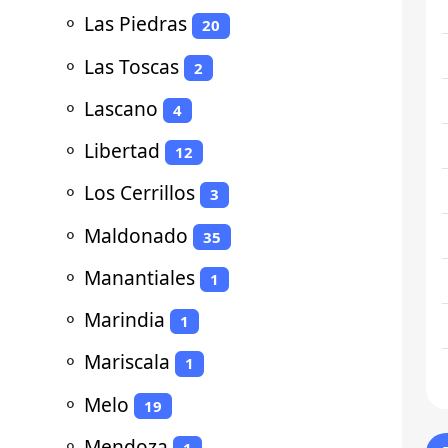
⚬
Las Piedras
20
⚬
Las Toscas
2
⚬
Lascano
4
⚬
Libertad
12
⚬
Los Cerrillos
3
⚬
Maldonado
35
⚬
Manantiales
1
⚬
Marindia
1
⚬
Mariscala
1
⚬
Melo
19
⚬
Mendoza
1