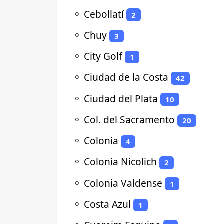
⚬
Cebollatí
2
⚬
Chuy
3
⚬
City Golf
1
⚬
Ciudad de la Costa
42
⚬
Ciudad del Plata
10
⚬
Col. del Sacramento
20
⚬
Colonia
4
⚬
Colonia Nicolich
2
⚬
Colonia Valdense
1
⚬
Costa Azul
1