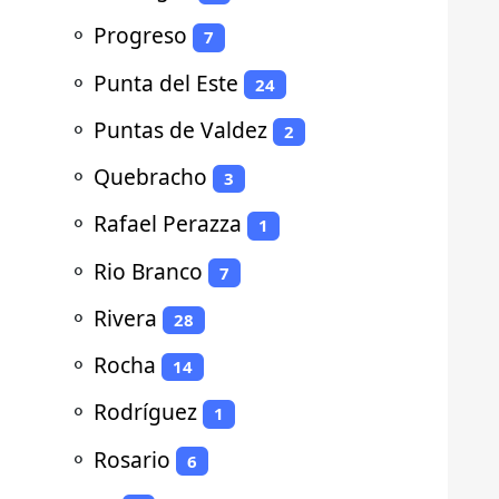
⚬
Progreso
7
⚬
Punta del Este
24
⚬
Puntas de Valdez
2
⚬
Quebracho
3
⚬
Rafael Perazza
1
⚬
Rio Branco
7
⚬
Rivera
28
⚬
Rocha
14
⚬
Rodríguez
1
⚬
Rosario
6