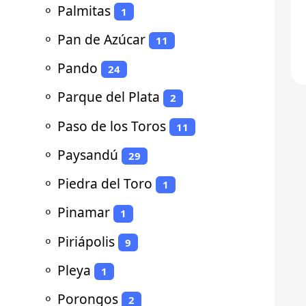
⚬
Palmitas
1
⚬
Pan de Azúcar
11
⚬
Pando
24
⚬
Parque del Plata
2
⚬
Paso de los Toros
11
⚬
Paysandú
29
⚬
Piedra del Toro
1
⚬
Pinamar
1
⚬
Piriápolis
9
⚬
Pleya
1
⚬
Porongos
2