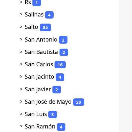
⚬
Rs
1
⚬
Salinas
4
⚬
Salto
35
⚬
San Antonio
2
⚬
San Bautista
2
⚬
San Carlos
16
⚬
San Jacinto
4
⚬
San Javier
2
⚬
San José de Mayo
29
⚬
San Luis
3
⚬
San Ramón
4