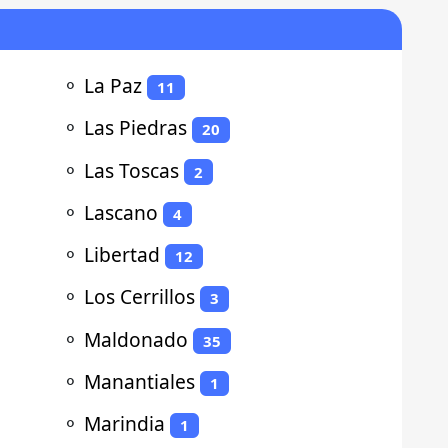
⚬
La Paz
11
⚬
Las Piedras
20
⚬
Las Toscas
2
⚬
Lascano
4
⚬
Libertad
12
⚬
Los Cerrillos
3
⚬
Maldonado
35
⚬
Manantiales
1
⚬
Marindia
1