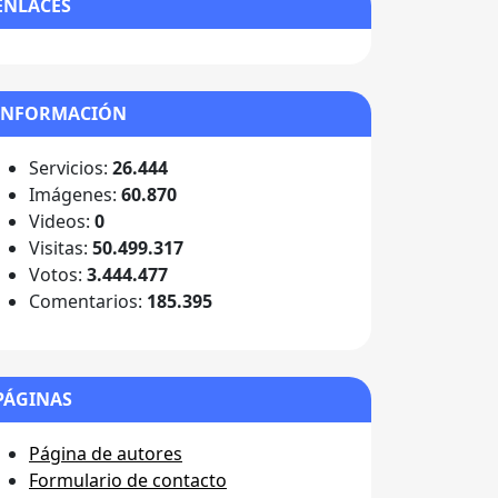
ENLACES
INFORMACIÓN
Servicios:
26.444
Imágenes:
60.870
Videos:
0
Visitas:
50.499.317
Votos:
3.444.477
Comentarios:
185.395
PÁGINAS
Página de autores
Formulario de contacto