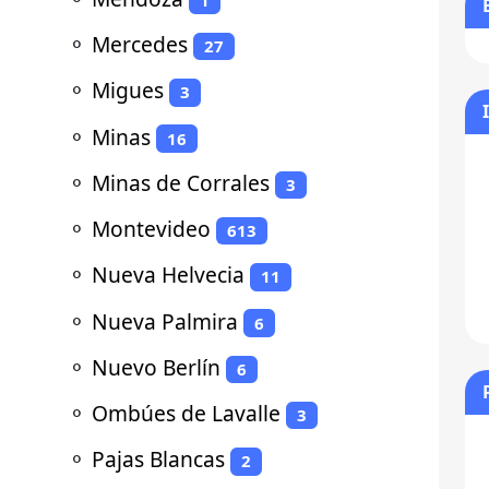
⚬
Mercedes
27
⚬
Migues
3
⚬
Minas
16
⚬
Minas de Corrales
3
⚬
Montevideo
613
⚬
Nueva Helvecia
11
⚬
Nueva Palmira
6
⚬
Nuevo Berlín
6
⚬
Ombúes de Lavalle
3
⚬
Pajas Blancas
2