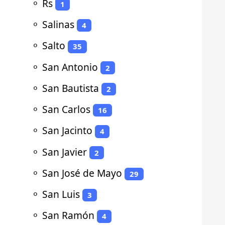
⚬
Rs
1
⚬
Salinas
4
⚬
Salto
35
⚬
San Antonio
2
⚬
San Bautista
2
⚬
San Carlos
16
⚬
San Jacinto
4
⚬
San Javier
2
⚬
San José de Mayo
29
⚬
San Luis
3
⚬
San Ramón
4