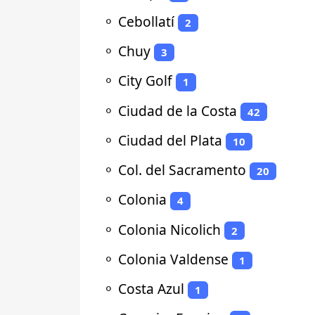
⚬
Cebollatí
2
⚬
Chuy
3
⚬
City Golf
1
⚬
Ciudad de la Costa
42
⚬
Ciudad del Plata
10
⚬
Col. del Sacramento
20
⚬
Colonia
4
⚬
Colonia Nicolich
2
⚬
Colonia Valdense
1
⚬
Costa Azul
1