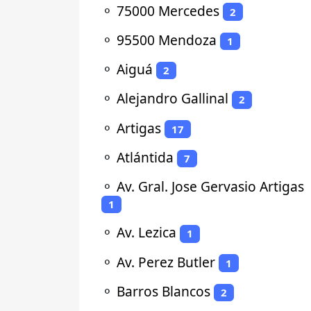
⚬
75000 Mercedes
2
⚬
95500 Mendoza
1
⚬
Aiguá
2
⚬
Alejandro Gallinal
2
⚬
Artigas
17
⚬
Atlántida
7
⚬
Av. Gral. Jose Gervasio Artigas
1
⚬
Av. Lezica
1
⚬
Av. Perez Butler
1
⚬
Barros Blancos
2