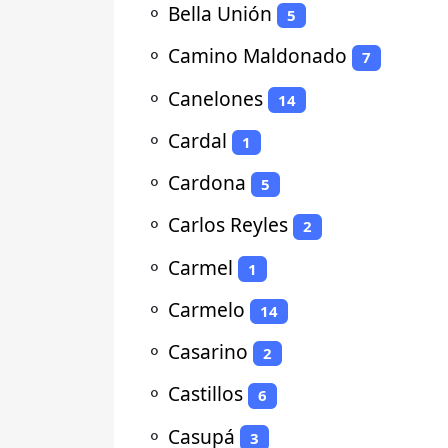
⚬
Bella Unión
5
⚬
Camino Maldonado
7
⚬
Canelones
14
⚬
Cardal
1
⚬
Cardona
5
⚬
Carlos Reyles
2
⚬
Carmel
1
⚬
Carmelo
14
⚬
Casarino
2
⚬
Castillos
6
⚬
Casupá
3