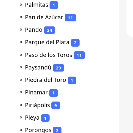
⚬
Palmitas
1
⚬
Pan de Azúcar
11
⚬
Pando
24
⚬
Parque del Plata
2
⚬
Paso de los Toros
11
⚬
Paysandú
29
⚬
Piedra del Toro
1
⚬
Pinamar
1
⚬
Piriápolis
9
⚬
Pleya
1
⚬
Porongos
2