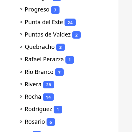
⚬
Progreso
7
⚬
Punta del Este
24
⚬
Puntas de Valdez
2
⚬
Quebracho
3
⚬
Rafael Perazza
1
⚬
Rio Branco
7
⚬
Rivera
28
⚬
Rocha
14
⚬
Rodríguez
1
⚬
Rosario
6