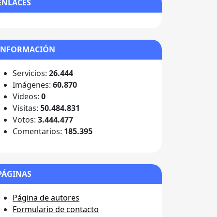
ENLACES
INFORMACIÓN
Servicios:
26.444
Imágenes:
60.870
Videos:
0
Visitas:
50.484.831
Votos:
3.444.477
Comentarios:
185.395
PÁGINAS
Página de autores
Formulario de contacto