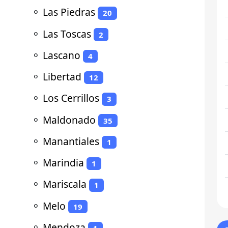
⚬
Las Piedras
20
⚬
Las Toscas
2
⚬
Lascano
4
⚬
Libertad
12
⚬
Los Cerrillos
3
⚬
Maldonado
35
⚬
Manantiales
1
⚬
Marindia
1
⚬
Mariscala
1
⚬
Melo
19
⚬
Mendoza
1