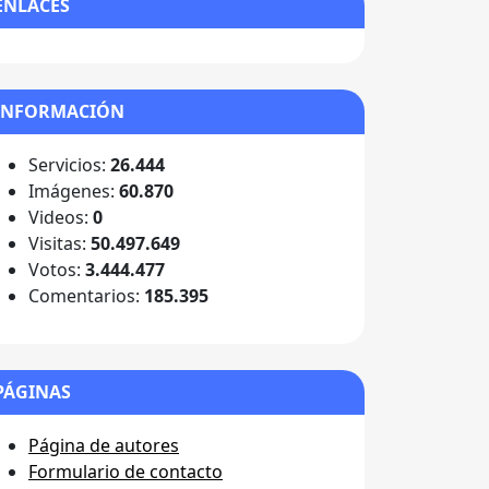
ENLACES
INFORMACIÓN
Servicios:
26.444
Imágenes:
60.870
Videos:
0
Visitas:
50.497.649
Votos:
3.444.477
Comentarios:
185.395
PÁGINAS
Página de autores
Formulario de contacto