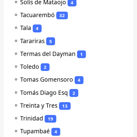
⚬
Solís de Mataojo
4
⚬
Tacuarembó
32
⚬
Tala
4
⚬
Tarariras
5
⚬
Termas del Dayman
1
⚬
Toledo
2
⚬
Tomas Gomensoro
4
⚬
Tomás Diago Esq
2
⚬
Treinta y Tres
13
⚬
Trinidad
19
⚬
Tupambaé
4