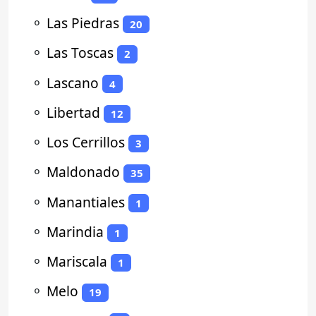
⚬
Las Piedras
20
⚬
Las Toscas
2
⚬
Lascano
4
⚬
Libertad
12
⚬
Los Cerrillos
3
⚬
Maldonado
35
⚬
Manantiales
1
⚬
Marindia
1
⚬
Mariscala
1
⚬
Melo
19