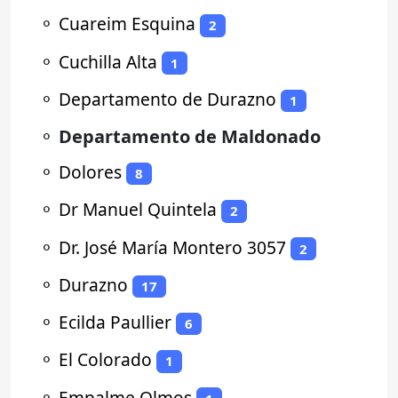
⚬
Cuareim Esquina
2
⚬
Cuchilla Alta
1
⚬
Departamento de Durazno
1
⚬
Departamento de Maldonado
⚬
Dolores
8
⚬
Dr Manuel Quintela
2
⚬
Dr. José María Montero 3057
2
⚬
Durazno
17
⚬
Ecilda Paullier
6
⚬
El Colorado
1
⚬
Empalme Olmos