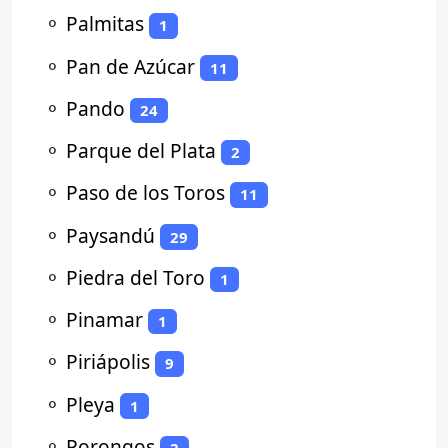
⚬
Palmitas
1
⚬
Pan de Azúcar
11
⚬
Pando
24
⚬
Parque del Plata
2
⚬
Paso de los Toros
11
⚬
Paysandú
29
⚬
Piedra del Toro
1
⚬
Pinamar
1
⚬
Piriápolis
9
⚬
Pleya
1
⚬
Porongos
2