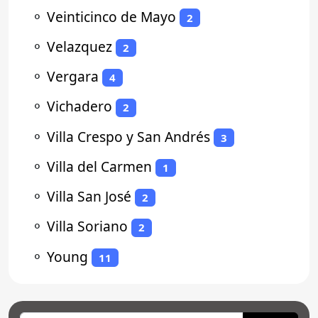
⚬
Veinticinco de Mayo
2
⚬
Velazquez
2
⚬
Vergara
4
⚬
Vichadero
2
⚬
Villa Crespo y San Andrés
3
⚬
Villa del Carmen
1
⚬
Villa San José
2
⚬
Villa Soriano
2
⚬
Young
11