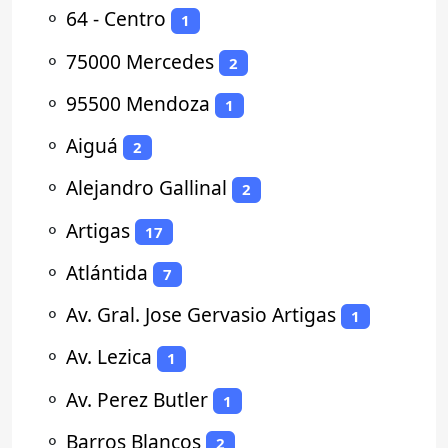
⚬
64 - Centro
1
⚬
75000 Mercedes
2
⚬
95500 Mendoza
1
⚬
Aiguá
2
⚬
Alejandro Gallinal
2
⚬
Artigas
17
⚬
Atlántida
7
⚬
Av. Gral. Jose Gervasio Artigas
1
⚬
Av. Lezica
1
⚬
Av. Perez Butler
1
⚬
Barros Blancos
2