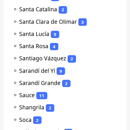
⚬
Santa Catalina
2
⚬
Santa Clara de Olimar
3
⚬
Santa Lucía
9
⚬
Santa Rosa
4
⚬
Santiago Vázquez
2
⚬
Sarandí del Yí
9
⚬
Sarandí Grande
2
⚬
Sauce
11
⚬
Shangrila
2
⚬
Soca
2