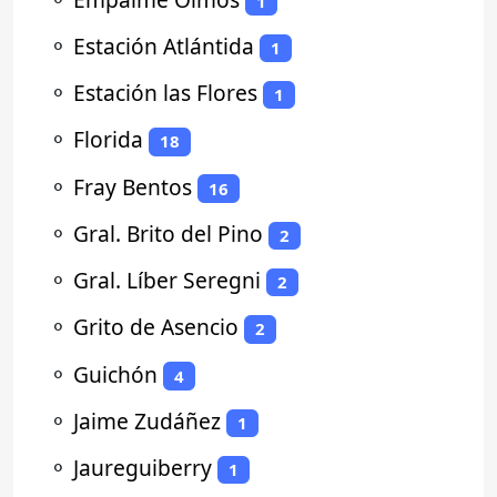
1
⚬
Estación Atlántida
1
⚬
Estación las Flores
1
⚬
Florida
18
⚬
Fray Bentos
16
⚬
Gral. Brito del Pino
2
⚬
Gral. Líber Seregni
2
⚬
Grito de Asencio
2
⚬
Guichón
4
⚬
Jaime Zudáñez
1
⚬
Jaureguiberry
1