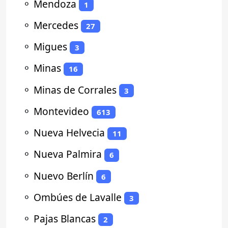
⚬
Mendoza
1
⚬
Mercedes
27
⚬
Migues
3
⚬
Minas
16
⚬
Minas de Corrales
3
⚬
Montevideo
613
⚬
Nueva Helvecia
11
⚬
Nueva Palmira
6
⚬
Nuevo Berlín
6
⚬
Ombúes de Lavalle
3
⚬
Pajas Blancas
2