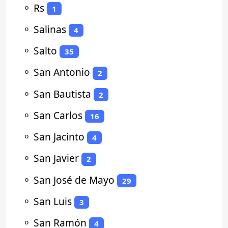
⚬
Rs
1
⚬
Salinas
4
⚬
Salto
35
⚬
San Antonio
2
⚬
San Bautista
2
⚬
San Carlos
16
⚬
San Jacinto
4
⚬
San Javier
2
⚬
San José de Mayo
29
⚬
San Luis
3
⚬
San Ramón
4