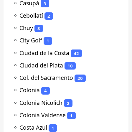
⚬
Casupá
3
⚬
Cebollatí
2
⚬
Chuy
3
⚬
City Golf
1
⚬
Ciudad de la Costa
42
⚬
Ciudad del Plata
10
⚬
Col. del Sacramento
20
⚬
Colonia
4
⚬
Colonia Nicolich
2
⚬
Colonia Valdense
1
⚬
Costa Azul
1