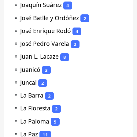
⚬
Joaquín Suárez
4
⚬
José Batlle y Ordóñez
2
⚬
José Enrique Rodó
4
⚬
José Pedro Varela
2
⚬
Juan L. Lacaze
8
⚬
Juanicó
3
⚬
Juncal
2
⚬
La Barra
2
⚬
La Floresta
2
⚬
La Paloma
5
⚬
La Paz
11