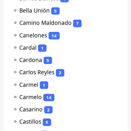
⚬
Bella Unión
5
⚬
Camino Maldonado
7
⚬
Canelones
14
⚬
Cardal
1
⚬
Cardona
5
⚬
Carlos Reyles
2
⚬
Carmel
1
⚬
Carmelo
14
⚬
Casarino
2
⚬
Castillos
6