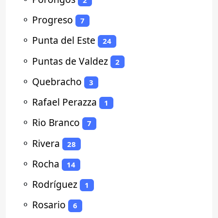
⚬
Progreso
7
⚬
Punta del Este
24
⚬
Puntas de Valdez
2
⚬
Quebracho
3
⚬
Rafael Perazza
1
⚬
Rio Branco
7
⚬
Rivera
28
⚬
Rocha
14
⚬
Rodríguez
1
⚬
Rosario
6