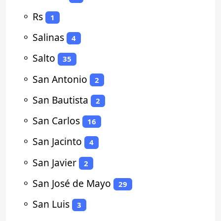
⚬
Rs
1
⚬
Salinas
4
⚬
Salto
35
⚬
San Antonio
2
⚬
San Bautista
2
⚬
San Carlos
16
⚬
San Jacinto
4
⚬
San Javier
2
⚬
San José de Mayo
29
⚬
San Luis
3