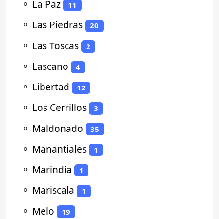
⚬
La Paz
11
⚬
Las Piedras
20
⚬
Las Toscas
2
⚬
Lascano
4
⚬
Libertad
12
⚬
Los Cerrillos
3
⚬
Maldonado
35
⚬
Manantiales
1
⚬
Marindia
1
⚬
Mariscala
1
⚬
Melo
19