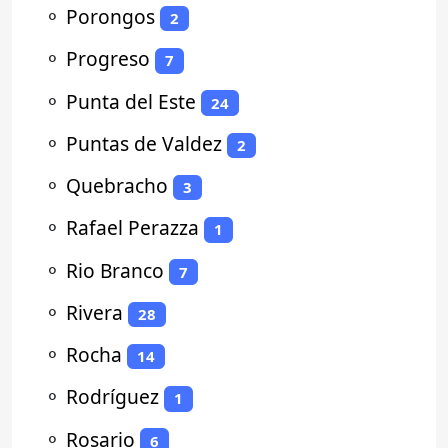
⚬
Porongos
2
⚬
Progreso
7
⚬
Punta del Este
24
⚬
Puntas de Valdez
2
⚬
Quebracho
3
⚬
Rafael Perazza
1
⚬
Rio Branco
7
⚬
Rivera
28
⚬
Rocha
14
⚬
Rodríguez
1
⚬
Rosario
6