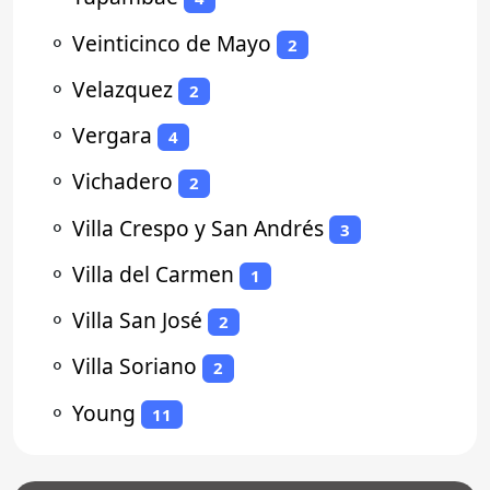
⚬
Veinticinco de Mayo
2
⚬
Velazquez
2
⚬
Vergara
4
⚬
Vichadero
2
⚬
Villa Crespo y San Andrés
3
⚬
Villa del Carmen
1
⚬
Villa San José
2
⚬
Villa Soriano
2
⚬
Young
11