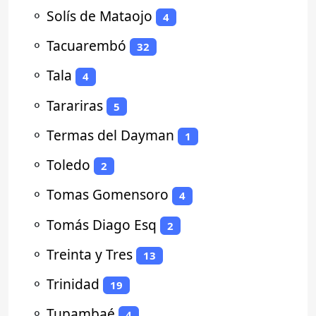
⚬
Solís de Mataojo
4
⚬
Tacuarembó
32
⚬
Tala
4
⚬
Tarariras
5
⚬
Termas del Dayman
1
⚬
Toledo
2
⚬
Tomas Gomensoro
4
⚬
Tomás Diago Esq
2
⚬
Treinta y Tres
13
⚬
Trinidad
19
⚬
Tupambaé
4