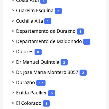
⚬
Costa Azul
1
⚬
Cuareim Esquina
2
⚬
Cuchilla Alta
1
⚬
Departamento de Durazno
1
⚬
Departamento de Maldonado
1
⚬
Dolores
8
⚬
Dr Manuel Quintela
2
⚬
Dr. José María Montero 3057
2
⚬
Durazno
17
⚬
Ecilda Paullier
6
⚬
El Colorado
1