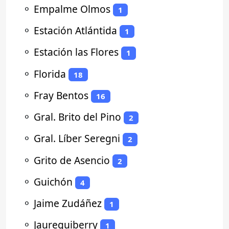
⚬
Empalme Olmos
1
⚬
Estación Atlántida
1
⚬
Estación las Flores
1
⚬
Florida
18
⚬
Fray Bentos
16
⚬
Gral. Brito del Pino
2
⚬
Gral. Líber Seregni
2
⚬
Grito de Asencio
2
⚬
Guichón
4
⚬
Jaime Zudáñez
1
⚬
Jaureguiberry
1