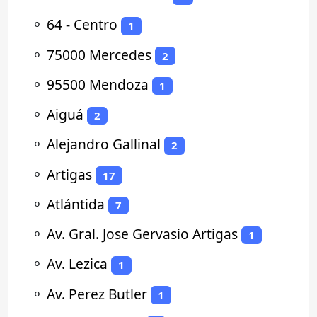
⚬
64 - Centro
1
⚬
75000 Mercedes
2
⚬
95500 Mendoza
1
⚬
Aiguá
2
⚬
Alejandro Gallinal
2
⚬
Artigas
17
⚬
Atlántida
7
⚬
Av. Gral. Jose Gervasio Artigas
1
⚬
Av. Lezica
1
⚬
Av. Perez Butler
1