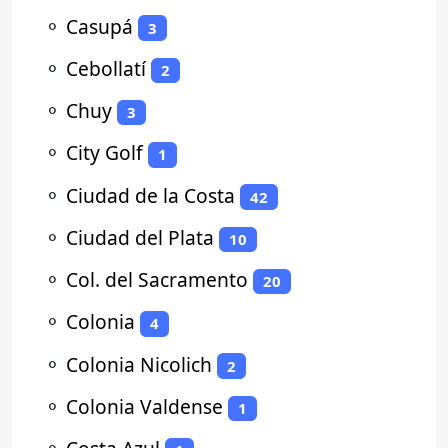
⚬
Casupá
3
⚬
Cebollatí
2
⚬
Chuy
3
⚬
City Golf
1
⚬
Ciudad de la Costa
42
⚬
Ciudad del Plata
10
⚬
Col. del Sacramento
20
⚬
Colonia
4
⚬
Colonia Nicolich
2
⚬
Colonia Valdense
1