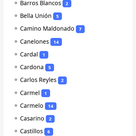
⚬
Barros Blancos
2
⚬
Bella Unión
5
⚬
Camino Maldonado
7
⚬
Canelones
14
⚬
Cardal
1
⚬
Cardona
5
⚬
Carlos Reyles
2
⚬
Carmel
1
⚬
Carmelo
14
⚬
Casarino
2
⚬
Castillos
6