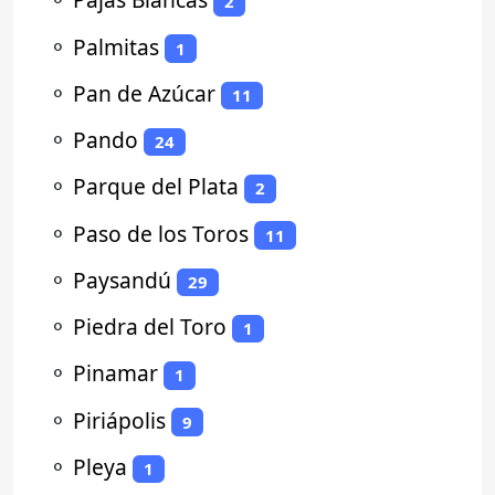
2
⚬
Palmitas
1
⚬
Pan de Azúcar
11
⚬
Pando
24
⚬
Parque del Plata
2
⚬
Paso de los Toros
11
⚬
Paysandú
29
⚬
Piedra del Toro
1
⚬
Pinamar
1
⚬
Piriápolis
9
⚬
Pleya
1