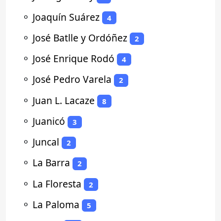
⚬
Joaquín Suárez
4
⚬
José Batlle y Ordóñez
2
⚬
José Enrique Rodó
4
⚬
José Pedro Varela
2
⚬
Juan L. Lacaze
8
⚬
Juanicó
3
⚬
Juncal
2
⚬
La Barra
2
⚬
La Floresta
2
⚬
La Paloma
5