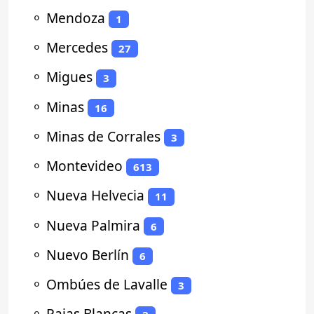
⚬
Mendoza
1
⚬
Mercedes
27
⚬
Migues
3
⚬
Minas
16
⚬
Minas de Corrales
3
⚬
Montevideo
613
⚬
Nueva Helvecia
11
⚬
Nueva Palmira
6
⚬
Nuevo Berlín
6
⚬
Ombúes de Lavalle
3
⚬
Pajas Blancas