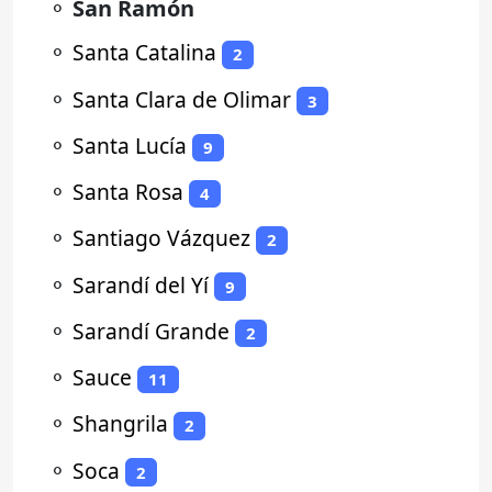
⚬
San Ramón
⚬
Santa Catalina
2
⚬
Santa Clara de Olimar
3
⚬
Santa Lucía
9
⚬
Santa Rosa
4
⚬
Santiago Vázquez
2
⚬
Sarandí del Yí
9
⚬
Sarandí Grande
2
⚬
Sauce
11
⚬
Shangrila
2
⚬
Soca
2