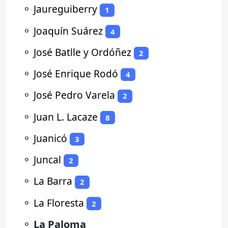
⚬
Jaureguiberry
1
⚬
Joaquín Suárez
4
⚬
José Batlle y Ordóñez
2
⚬
José Enrique Rodó
4
⚬
José Pedro Varela
2
⚬
Juan L. Lacaze
8
⚬
Juanicó
3
⚬
Juncal
2
⚬
La Barra
2
⚬
La Floresta
2
⚬
La Paloma