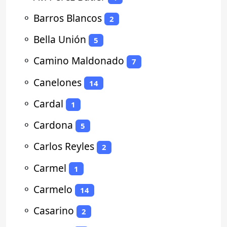
⚬
Barros Blancos
2
⚬
Bella Unión
5
⚬
Camino Maldonado
7
⚬
Canelones
14
⚬
Cardal
1
⚬
Cardona
5
⚬
Carlos Reyles
2
⚬
Carmel
1
⚬
Carmelo
14
⚬
Casarino
2