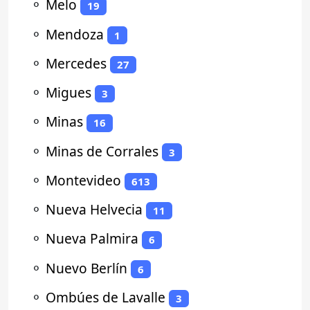
⚬
Melo
19
⚬
Mendoza
1
⚬
Mercedes
27
⚬
Migues
3
⚬
Minas
16
⚬
Minas de Corrales
3
⚬
Montevideo
613
⚬
Nueva Helvecia
11
⚬
Nueva Palmira
6
⚬
Nuevo Berlín
6
⚬
Ombúes de Lavalle
3