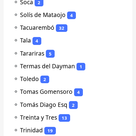
⚬
Soca
2
⚬
Solís de Mataojo
4
⚬
Tacuarembó
32
⚬
Tala
4
⚬
Tarariras
5
⚬
Termas del Dayman
1
⚬
Toledo
2
⚬
Tomas Gomensoro
4
⚬
Tomás Diago Esq
2
⚬
Treinta y Tres
13
⚬
Trinidad
19