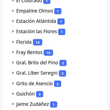
⚬
El Colorado
1
⚬
Empalme Olmos
1
⚬
Estación Atlántida
1
⚬
Estación las Flores
1
⚬
Florida
18
⚬
Fray Bentos
16
⚬
Gral. Brito del Pino
2
⚬
Gral. Líber Seregni
2
⚬
Grito de Asencio
2
⚬
Guichón
4
⚬
Jaime Zudáñez
1