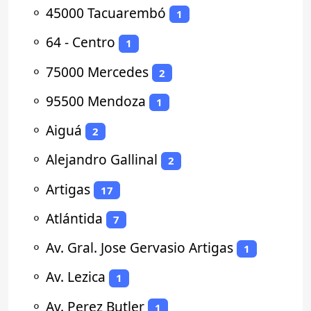
⚬
45000 Tacuarembó
1
⚬
64 - Centro
1
⚬
75000 Mercedes
2
⚬
95500 Mendoza
1
⚬
Aiguá
2
⚬
Alejandro Gallinal
2
⚬
Artigas
17
⚬
Atlántida
7
⚬
Av. Gral. Jose Gervasio Artigas
1
⚬
Av. Lezica
1
⚬
Av. Perez Butler
1