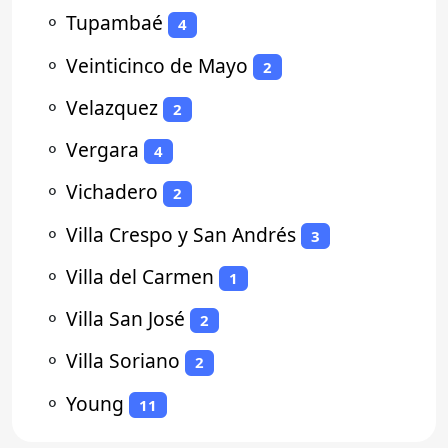
⚬
Tupambaé
4
⚬
Veinticinco de Mayo
2
⚬
Velazquez
2
⚬
Vergara
4
⚬
Vichadero
2
⚬
Villa Crespo y San Andrés
3
⚬
Villa del Carmen
1
⚬
Villa San José
2
⚬
Villa Soriano
2
⚬
Young
11