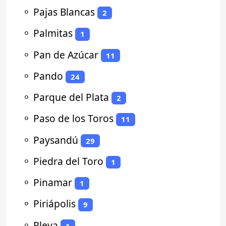
⚬
Pajas Blancas
2
⚬
Palmitas
1
⚬
Pan de Azúcar
11
⚬
Pando
24
⚬
Parque del Plata
2
⚬
Paso de los Toros
11
⚬
Paysandú
29
⚬
Piedra del Toro
1
⚬
Pinamar
1
⚬
Piriápolis
9
⚬
Pleya
1