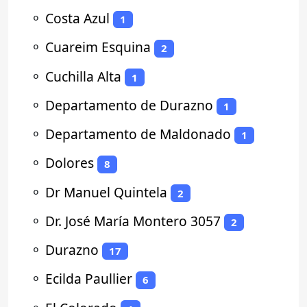
⚬
Costa Azul
1
⚬
Cuareim Esquina
2
⚬
Cuchilla Alta
1
⚬
Departamento de Durazno
1
⚬
Departamento de Maldonado
1
⚬
Dolores
8
⚬
Dr Manuel Quintela
2
⚬
Dr. José María Montero 3057
2
⚬
Durazno
17
⚬
Ecilda Paullier
6