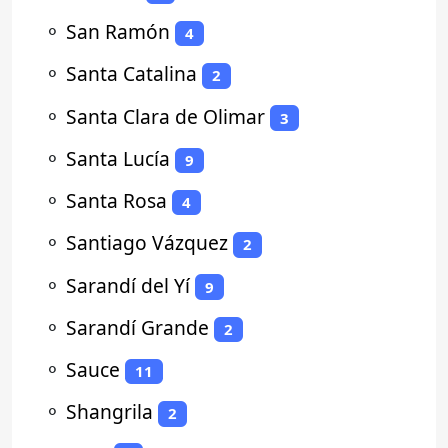
⚬
San Ramón
4
⚬
Santa Catalina
2
⚬
Santa Clara de Olimar
3
⚬
Santa Lucía
9
⚬
Santa Rosa
4
⚬
Santiago Vázquez
2
⚬
Sarandí del Yí
9
⚬
Sarandí Grande
2
⚬
Sauce
11
⚬
Shangrila
2