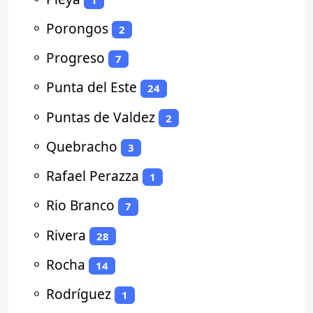
⚬
Porongos
2
⚬
Progreso
7
⚬
Punta del Este
24
⚬
Puntas de Valdez
2
⚬
Quebracho
3
⚬
Rafael Perazza
1
⚬
Rio Branco
7
⚬
Rivera
28
⚬
Rocha
14
⚬
Rodríguez
1