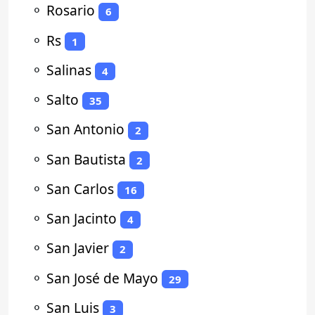
⚬
Rosario
6
⚬
Rs
1
⚬
Salinas
4
⚬
Salto
35
⚬
San Antonio
2
⚬
San Bautista
2
⚬
San Carlos
16
⚬
San Jacinto
4
⚬
San Javier
2
⚬
San José de Mayo
29
⚬
San Luis
3