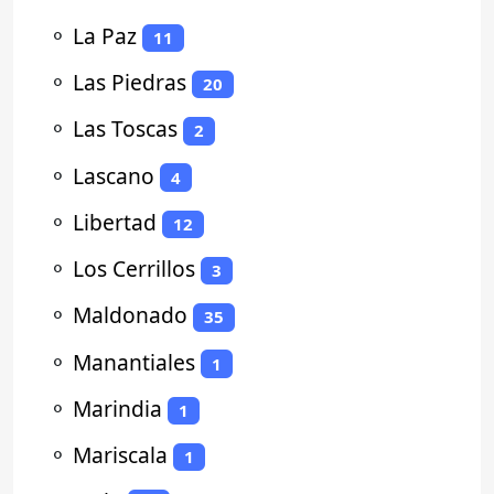
⚬
La Paz
11
⚬
Las Piedras
20
⚬
Las Toscas
2
⚬
Lascano
4
⚬
Libertad
12
⚬
Los Cerrillos
3
⚬
Maldonado
35
⚬
Manantiales
1
⚬
Marindia
1
⚬
Mariscala
1