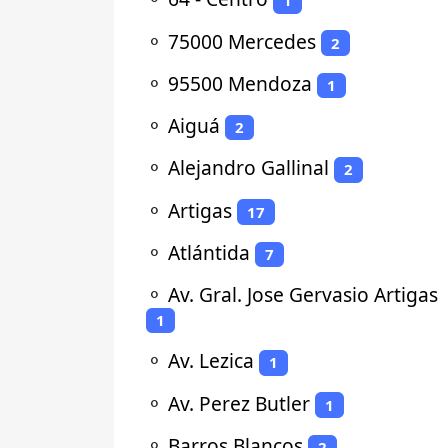
1
⚬
75000 Mercedes
2
⚬
95500 Mendoza
1
⚬
Aiguá
2
⚬
Alejandro Gallinal
2
⚬
Artigas
17
⚬
Atlántida
7
⚬
Av. Gral. Jose Gervasio Artigas
1
⚬
Av. Lezica
1
⚬
Av. Perez Butler
1
⚬
Barros Blancos
2