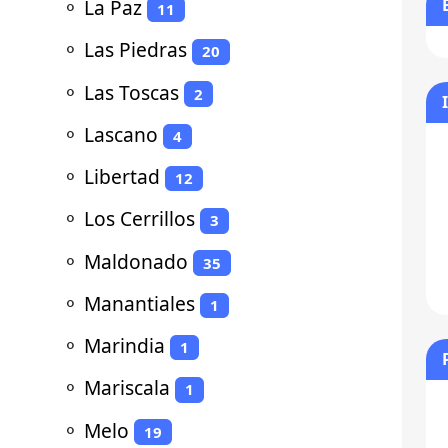
⚬
La Paz
11
⚬
Las Piedras
20
⚬
Las Toscas
2
⚬
Lascano
4
⚬
Libertad
12
⚬
Los Cerrillos
3
⚬
Maldonado
35
⚬
Manantiales
1
⚬
Marindia
1
⚬
Mariscala
1
⚬
Melo
19