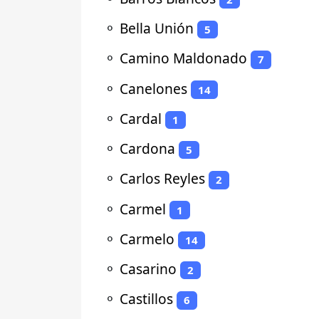
⚬
Bella Unión
5
⚬
Camino Maldonado
7
⚬
Canelones
14
⚬
Cardal
1
⚬
Cardona
5
⚬
Carlos Reyles
2
⚬
Carmel
1
⚬
Carmelo
14
⚬
Casarino
2
⚬
Castillos
6