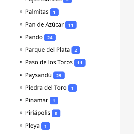
⚬
Palmitas
1
⚬
Pan de Azúcar
11
⚬
Pando
24
⚬
Parque del Plata
2
⚬
Paso de los Toros
11
⚬
Paysandú
29
⚬
Piedra del Toro
1
⚬
Pinamar
1
⚬
Piriápolis
9
⚬
Pleya
1