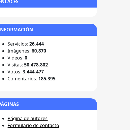
ENLACES
INFORMACIÓN
Servicios:
26.444
Imágenes:
60.870
Videos:
0
Visitas:
50.478.802
Votos:
3.444.477
Comentarios:
185.395
PÁGINAS
Página de autores
Formulario de contacto