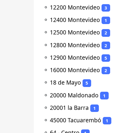
⚬
12200 Montevideo
3
⚬
12400 Montevideo
1
⚬
12500 Montevideo
2
⚬
12800 Montevideo
2
⚬
12900 Montevideo
5
⚬
16000 Montevideo
2
⚬
18 de Mayo
5
⚬
20000 Maldonado
1
⚬
20001 la Barra
1
⚬
45000 Tacuarembó
1
⚬
64 - Centro