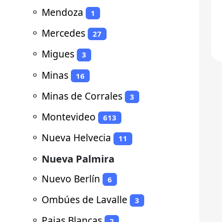
⚬
Mendoza
1
⚬
Mercedes
27
⚬
Migues
3
⚬
Minas
16
⚬
Minas de Corrales
3
⚬
Montevideo
613
⚬
Nueva Helvecia
11
⚬
Nueva Palmira
⚬
Nuevo Berlín
6
⚬
Ombúes de Lavalle
3
⚬
Pajas Blancas
2