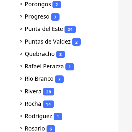
⚬
Porongos
2
⚬
Progreso
7
⚬
Punta del Este
24
⚬
Puntas de Valdez
2
⚬
Quebracho
3
⚬
Rafael Perazza
1
⚬
Rio Branco
7
⚬
Rivera
28
⚬
Rocha
14
⚬
Rodríguez
1
⚬
Rosario
6