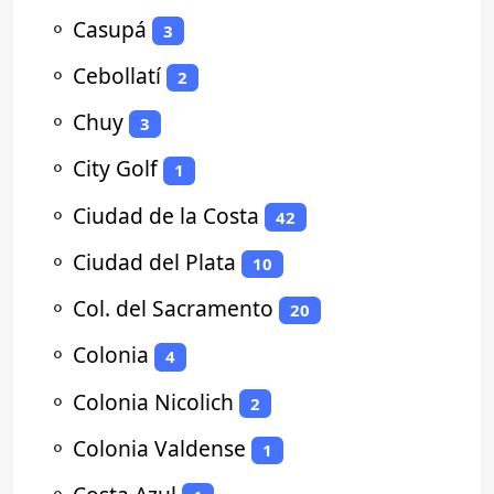
⚬
Casupá
3
⚬
Cebollatí
2
⚬
Chuy
3
⚬
City Golf
1
⚬
Ciudad de la Costa
42
⚬
Ciudad del Plata
10
⚬
Col. del Sacramento
20
⚬
Colonia
4
⚬
Colonia Nicolich
2
⚬
Colonia Valdense
1