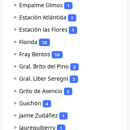
⚬
Empalme Olmos
1
⚬
Estación Atlántida
1
⚬
Estación las Flores
1
⚬
Florida
18
⚬
Fray Bentos
16
⚬
Gral. Brito del Pino
2
⚬
Gral. Líber Seregni
2
⚬
Grito de Asencio
2
⚬
Guichón
4
⚬
Jaime Zudáñez
1
⚬
Jaureguiberry
1