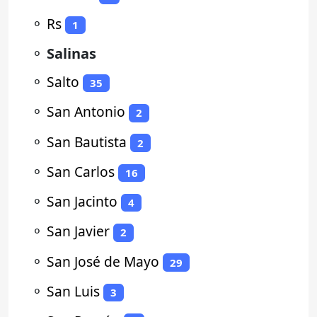
⚬
Rs
1
⚬
Salinas
⚬
Salto
35
⚬
San Antonio
2
⚬
San Bautista
2
⚬
San Carlos
16
⚬
San Jacinto
4
⚬
San Javier
2
⚬
San José de Mayo
29
⚬
San Luis
3