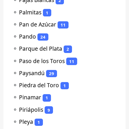
2
⚬
Palmitas
1
⚬
Pan de Azúcar
11
⚬
Pando
24
⚬
Parque del Plata
2
⚬
Paso de los Toros
11
⚬
Paysandú
29
⚬
Piedra del Toro
1
⚬
Pinamar
1
⚬
Piriápolis
9
⚬
Pleya
1