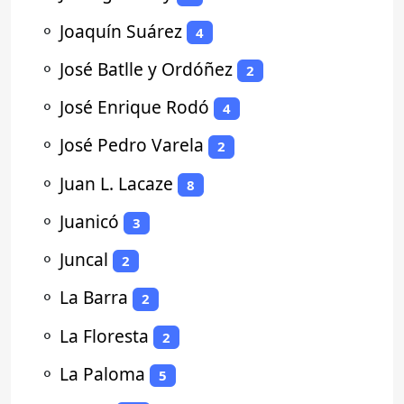
⚬
Joaquín Suárez
4
⚬
José Batlle y Ordóñez
2
⚬
José Enrique Rodó
4
⚬
José Pedro Varela
2
⚬
Juan L. Lacaze
8
⚬
Juanicó
3
⚬
Juncal
2
⚬
La Barra
2
⚬
La Floresta
2
⚬
La Paloma
5