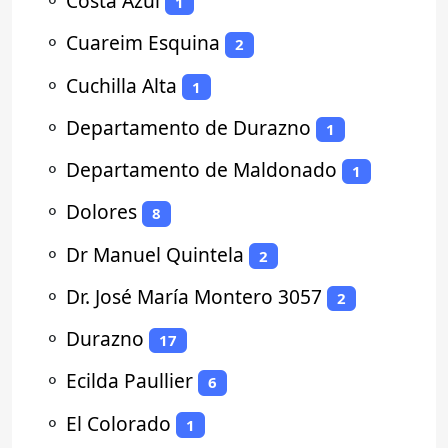
⚬
Costa Azul
1
⚬
Cuareim Esquina
2
⚬
Cuchilla Alta
1
⚬
Departamento de Durazno
1
⚬
Departamento de Maldonado
1
⚬
Dolores
8
⚬
Dr Manuel Quintela
2
⚬
Dr. José María Montero 3057
2
⚬
Durazno
17
⚬
Ecilda Paullier
6
⚬
El Colorado
1