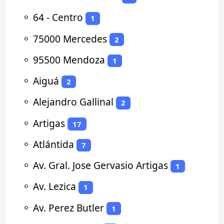
⚬
64 - Centro
1
⚬
75000 Mercedes
2
⚬
95500 Mendoza
1
⚬
Aiguá
2
⚬
Alejandro Gallinal
2
⚬
Artigas
17
⚬
Atlántida
7
⚬
Av. Gral. Jose Gervasio Artigas
1
⚬
Av. Lezica
1
⚬
Av. Perez Butler
1