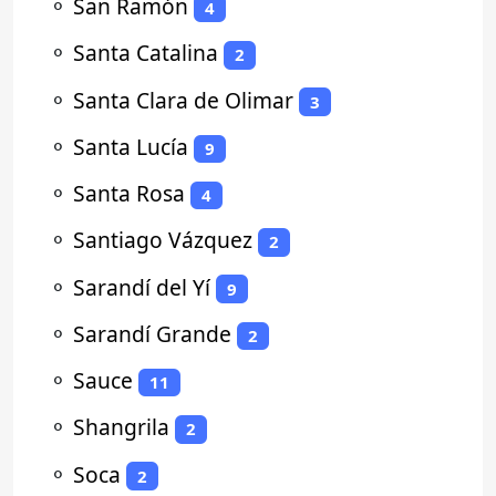
⚬
San Ramón
4
⚬
Santa Catalina
2
⚬
Santa Clara de Olimar
3
⚬
Santa Lucía
9
⚬
Santa Rosa
4
⚬
Santiago Vázquez
2
⚬
Sarandí del Yí
9
⚬
Sarandí Grande
2
⚬
Sauce
11
⚬
Shangrila
2
⚬
Soca
2