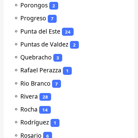
⚬
Porongos
2
⚬
Progreso
7
⚬
Punta del Este
24
⚬
Puntas de Valdez
2
⚬
Quebracho
3
⚬
Rafael Perazza
1
⚬
Rio Branco
7
⚬
Rivera
28
⚬
Rocha
14
⚬
Rodríguez
1
⚬
Rosario
6