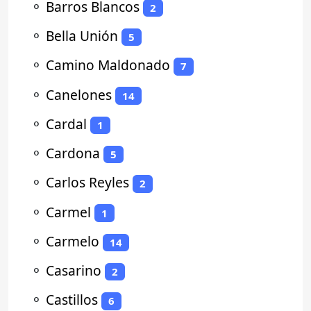
⚬
Barros Blancos
2
⚬
Bella Unión
5
⚬
Camino Maldonado
7
⚬
Canelones
14
⚬
Cardal
1
⚬
Cardona
5
⚬
Carlos Reyles
2
⚬
Carmel
1
⚬
Carmelo
14
⚬
Casarino
2
⚬
Castillos
6