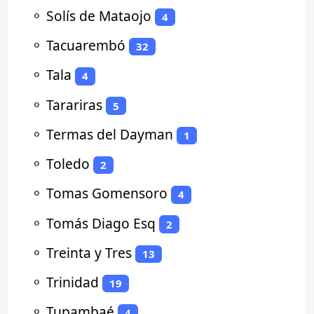
⚬
Solís de Mataojo
4
⚬
Tacuarembó
32
⚬
Tala
4
⚬
Tarariras
5
⚬
Termas del Dayman
1
⚬
Toledo
2
⚬
Tomas Gomensoro
4
⚬
Tomás Diago Esq
2
⚬
Treinta y Tres
13
⚬
Trinidad
19
⚬
Tupambaé
4