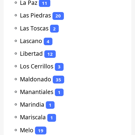
⚬
La Paz
11
⚬
Las Piedras
20
⚬
Las Toscas
2
⚬
Lascano
4
⚬
Libertad
12
⚬
Los Cerrillos
3
⚬
Maldonado
35
⚬
Manantiales
1
⚬
Marindia
1
⚬
Mariscala
1
⚬
Melo
19