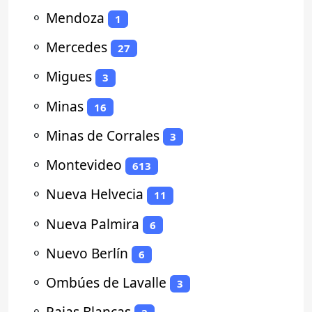
⚬
Mendoza
1
⚬
Mercedes
27
⚬
Migues
3
⚬
Minas
16
⚬
Minas de Corrales
3
⚬
Montevideo
613
⚬
Nueva Helvecia
11
⚬
Nueva Palmira
6
⚬
Nuevo Berlín
6
⚬
Ombúes de Lavalle
3
⚬
Pajas Blancas