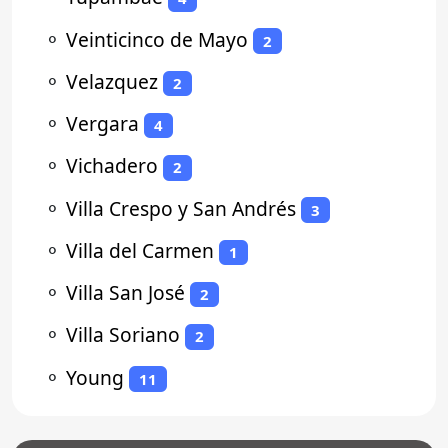
⚬
Veinticinco de Mayo
2
⚬
Velazquez
2
⚬
Vergara
4
⚬
Vichadero
2
⚬
Villa Crespo y San Andrés
3
⚬
Villa del Carmen
1
⚬
Villa San José
2
⚬
Villa Soriano
2
⚬
Young
11