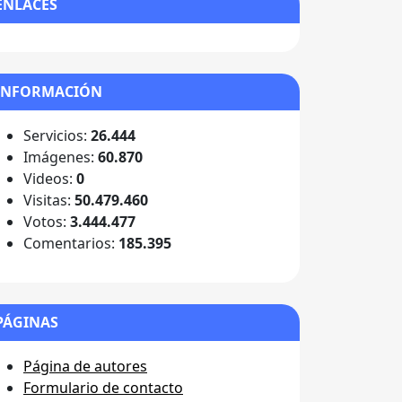
ENLACES
INFORMACIÓN
Servicios:
26.444
Imágenes:
60.870
Videos:
0
Visitas:
50.479.460
Votos:
3.444.477
Comentarios:
185.395
PÁGINAS
Página de autores
Formulario de contacto