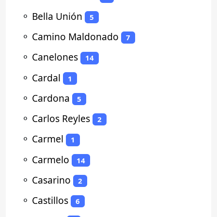
⚬
Bella Unión
5
⚬
Camino Maldonado
7
⚬
Canelones
14
⚬
Cardal
1
⚬
Cardona
5
⚬
Carlos Reyles
2
⚬
Carmel
1
⚬
Carmelo
14
⚬
Casarino
2
⚬
Castillos
6