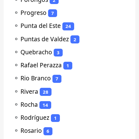
⚬
Progreso
7
⚬
Punta del Este
24
⚬
Puntas de Valdez
2
⚬
Quebracho
3
⚬
Rafael Perazza
1
⚬
Rio Branco
7
⚬
Rivera
28
⚬
Rocha
14
⚬
Rodríguez
1
⚬
Rosario
6