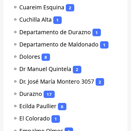
⚬
Cuareim Esquina
2
⚬
Cuchilla Alta
1
⚬
Departamento de Durazno
1
⚬
Departamento de Maldonado
1
⚬
Dolores
8
⚬
Dr Manuel Quintela
2
⚬
Dr. José María Montero 3057
2
⚬
Durazno
17
⚬
Ecilda Paullier
6
⚬
El Colorado
1
⚬
Empalme Olmos