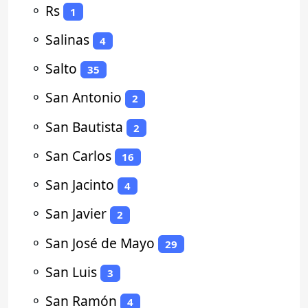
⚬
Rs
1
⚬
Salinas
4
⚬
Salto
35
⚬
San Antonio
2
⚬
San Bautista
2
⚬
San Carlos
16
⚬
San Jacinto
4
⚬
San Javier
2
⚬
San José de Mayo
29
⚬
San Luis
3
⚬
San Ramón
4