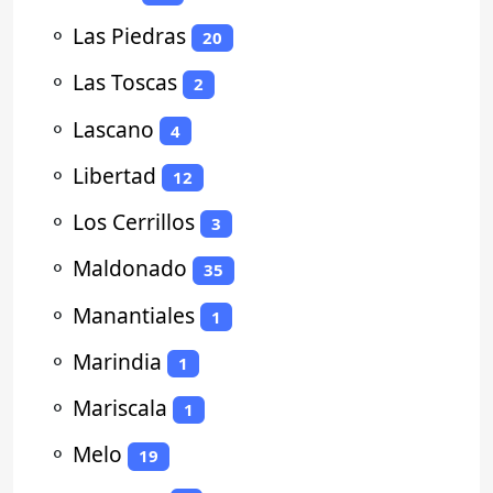
⚬
Las Piedras
20
⚬
Las Toscas
2
⚬
Lascano
4
⚬
Libertad
12
⚬
Los Cerrillos
3
⚬
Maldonado
35
⚬
Manantiales
1
⚬
Marindia
1
⚬
Mariscala
1
⚬
Melo
19