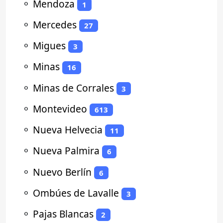
⚬
Mendoza
1
⚬
Mercedes
27
⚬
Migues
3
⚬
Minas
16
⚬
Minas de Corrales
3
⚬
Montevideo
613
⚬
Nueva Helvecia
11
⚬
Nueva Palmira
6
⚬
Nuevo Berlín
6
⚬
Ombúes de Lavalle
3
⚬
Pajas Blancas
2