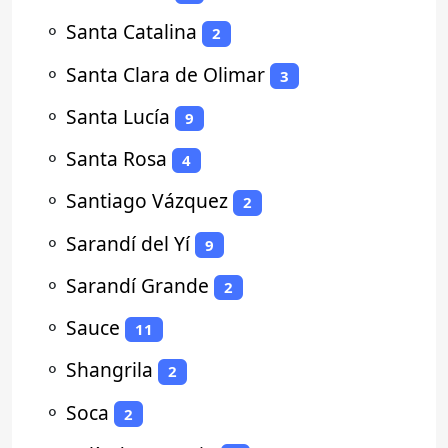
⚬
Santa Catalina
2
⚬
Santa Clara de Olimar
3
⚬
Santa Lucía
9
⚬
Santa Rosa
4
⚬
Santiago Vázquez
2
⚬
Sarandí del Yí
9
⚬
Sarandí Grande
2
⚬
Sauce
11
⚬
Shangrila
2
⚬
Soca
2