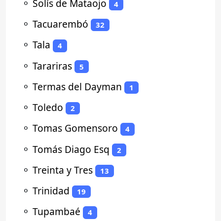
⚬
Solís de Mataojo
4
⚬
Tacuarembó
32
⚬
Tala
4
⚬
Tarariras
5
⚬
Termas del Dayman
1
⚬
Toledo
2
⚬
Tomas Gomensoro
4
⚬
Tomás Diago Esq
2
⚬
Treinta y Tres
13
⚬
Trinidad
19
⚬
Tupambaé
4