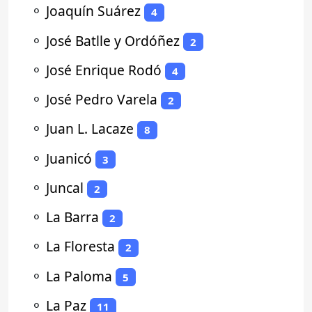
⚬
Joaquín Suárez
4
⚬
José Batlle y Ordóñez
2
⚬
José Enrique Rodó
4
⚬
José Pedro Varela
2
⚬
Juan L. Lacaze
8
⚬
Juanicó
3
⚬
Juncal
2
⚬
La Barra
2
⚬
La Floresta
2
⚬
La Paloma
5
⚬
La Paz
11