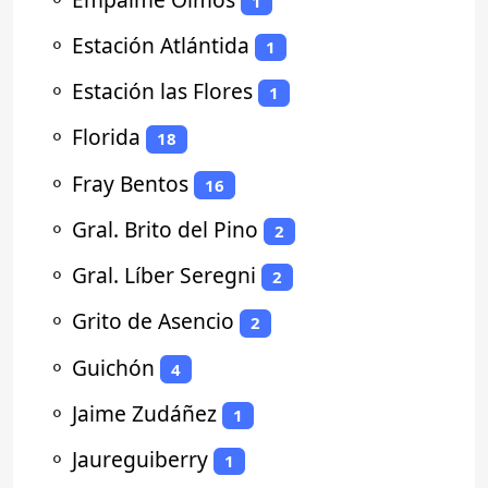
1
⚬
Estación Atlántida
1
⚬
Estación las Flores
1
⚬
Florida
18
⚬
Fray Bentos
16
⚬
Gral. Brito del Pino
2
⚬
Gral. Líber Seregni
2
⚬
Grito de Asencio
2
⚬
Guichón
4
⚬
Jaime Zudáñez
1
⚬
Jaureguiberry
1