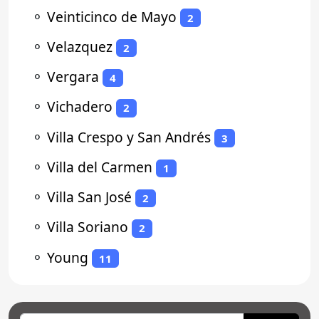
⚬
Veinticinco de Mayo
2
⚬
Velazquez
2
⚬
Vergara
4
⚬
Vichadero
2
⚬
Villa Crespo y San Andrés
3
⚬
Villa del Carmen
1
⚬
Villa San José
2
⚬
Villa Soriano
2
⚬
Young
11