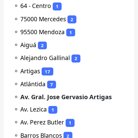
⚬
64 - Centro
1
⚬
75000 Mercedes
2
⚬
95500 Mendoza
1
⚬
Aiguá
2
⚬
Alejandro Gallinal
2
⚬
Artigas
17
⚬
Atlántida
7
⚬
Av. Gral. Jose Gervasio Artigas
⚬
Av. Lezica
1
⚬
Av. Perez Butler
1
⚬
Barros Blancos
2