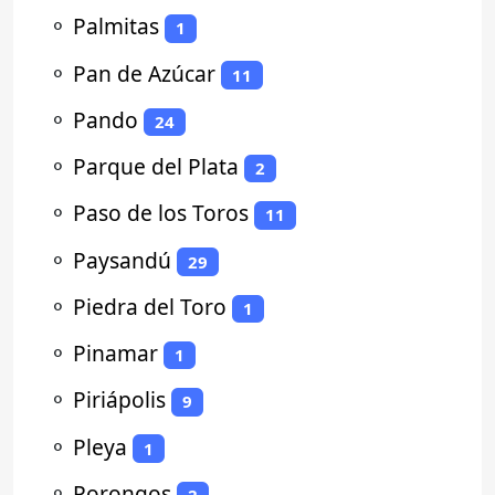
⚬
Palmitas
1
⚬
Pan de Azúcar
11
⚬
Pando
24
⚬
Parque del Plata
2
⚬
Paso de los Toros
11
⚬
Paysandú
29
⚬
Piedra del Toro
1
⚬
Pinamar
1
⚬
Piriápolis
9
⚬
Pleya
1
⚬
Porongos
2