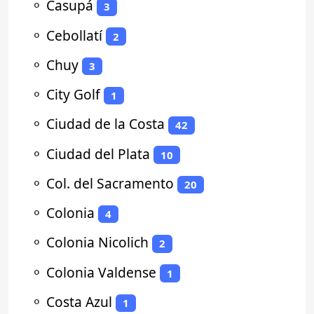
⚬
Casupá
3
⚬
Cebollatí
2
⚬
Chuy
3
⚬
City Golf
1
⚬
Ciudad de la Costa
42
⚬
Ciudad del Plata
10
⚬
Col. del Sacramento
20
⚬
Colonia
4
⚬
Colonia Nicolich
2
⚬
Colonia Valdense
1
⚬
Costa Azul
1