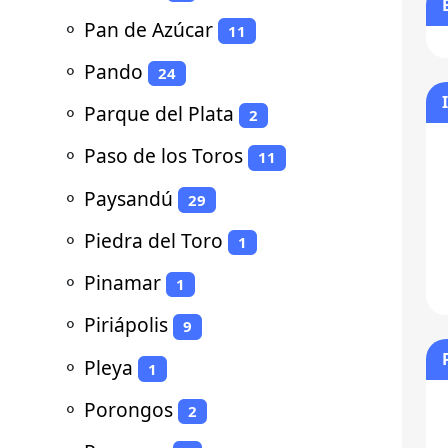
⚬
Pan de Azúcar
11
⚬
Pando
24
⚬
Parque del Plata
2
⚬
Paso de los Toros
11
⚬
Paysandú
29
⚬
Piedra del Toro
1
⚬
Pinamar
1
⚬
Piriápolis
9
⚬
Pleya
1
⚬
Porongos
2