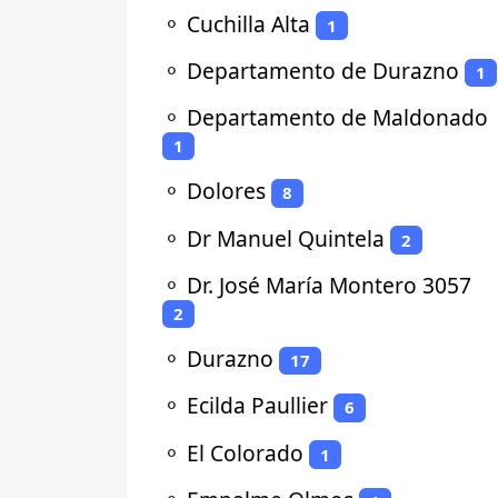
⚬
Cuchilla Alta
1
⚬
Departamento de Durazno
1
⚬
Departamento de Maldonado
1
⚬
Dolores
8
⚬
Dr Manuel Quintela
2
⚬
Dr. José María Montero 3057
2
⚬
Durazno
17
⚬
Ecilda Paullier
6
⚬
El Colorado
1