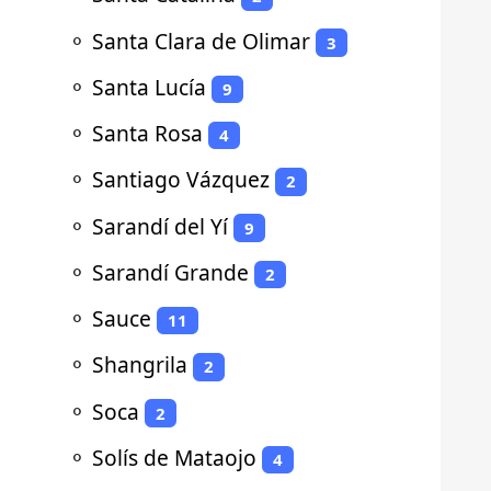
⚬
Santa Clara de Olimar
3
⚬
Santa Lucía
9
⚬
Santa Rosa
4
⚬
Santiago Vázquez
2
⚬
Sarandí del Yí
9
⚬
Sarandí Grande
2
⚬
Sauce
11
⚬
Shangrila
2
⚬
Soca
2
⚬
Solís de Mataojo
4