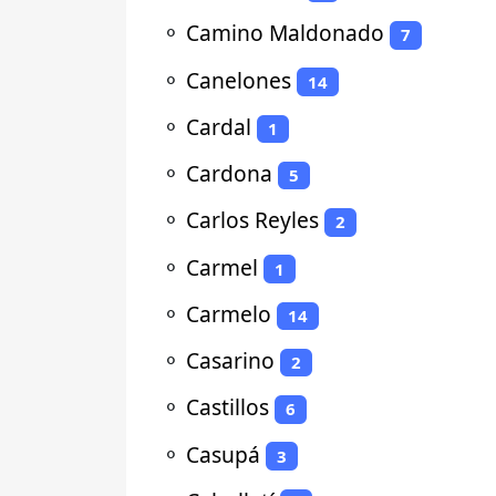
⚬
Camino Maldonado
7
⚬
Canelones
14
⚬
Cardal
1
⚬
Cardona
5
⚬
Carlos Reyles
2
⚬
Carmel
1
⚬
Carmelo
14
⚬
Casarino
2
⚬
Castillos
6
⚬
Casupá
3