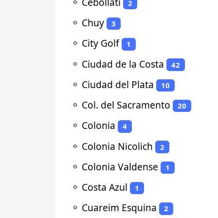
⚬
Cebollatí
2
⚬
Chuy
3
⚬
City Golf
1
⚬
Ciudad de la Costa
42
⚬
Ciudad del Plata
10
⚬
Col. del Sacramento
20
⚬
Colonia
4
⚬
Colonia Nicolich
2
⚬
Colonia Valdense
1
⚬
Costa Azul
1
⚬
Cuareim Esquina
2