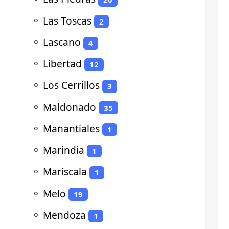
⚬
Las Toscas
2
⚬
Lascano
4
⚬
Libertad
12
⚬
Los Cerrillos
3
⚬
Maldonado
35
⚬
Manantiales
1
⚬
Marindia
1
⚬
Mariscala
1
⚬
Melo
19
⚬
Mendoza
1