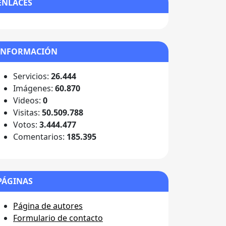
ENLACES
INFORMACIÓN
Servicios:
26.444
Imágenes:
60.870
Videos:
0
Visitas:
50.509.788
Votos:
3.444.477
Comentarios:
185.395
PÁGINAS
Página de autores
Formulario de contacto