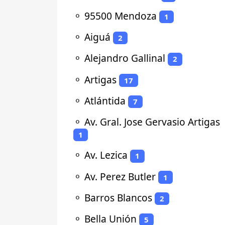
⚬
95500 Mendoza
1
⚬
Aiguá
2
⚬
Alejandro Gallinal
2
⚬
Artigas
17
⚬
Atlántida
7
⚬
Av. Gral. Jose Gervasio Artigas
1
⚬
Av. Lezica
1
⚬
Av. Perez Butler
1
⚬
Barros Blancos
2
⚬
Bella Unión
5