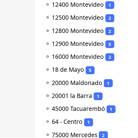
⚬
12400 Montevideo
1
⚬
12500 Montevideo
2
⚬
12800 Montevideo
2
⚬
12900 Montevideo
5
⚬
16000 Montevideo
2
⚬
18 de Mayo
5
⚬
20000 Maldonado
1
⚬
20001 la Barra
1
⚬
45000 Tacuarembó
1
⚬
64 - Centro
1
⚬
75000 Mercedes
2