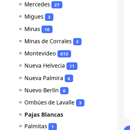
⚬
Mercedes
27
⚬
Migues
3
⚬
Minas
16
⚬
Minas de Corrales
3
⚬
Montevideo
613
⚬
Nueva Helvecia
11
⚬
Nueva Palmira
6
⚬
Nuevo Berlín
6
⚬
Ombúes de Lavalle
3
⚬
Pajas Blancas
⚬
Palmitas
1