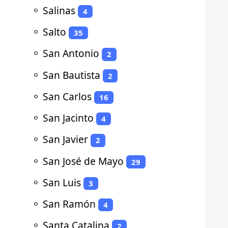
⚬
Salinas
4
⚬
Salto
35
⚬
San Antonio
2
⚬
San Bautista
2
⚬
San Carlos
16
⚬
San Jacinto
4
⚬
San Javier
2
⚬
San José de Mayo
29
⚬
San Luis
3
⚬
San Ramón
4
⚬
Santa Catalina
2