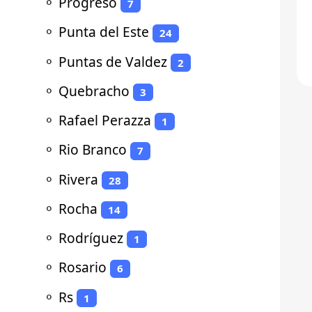
⚬
Progreso
7
⚬
Punta del Este
24
⚬
Puntas de Valdez
2
⚬
Quebracho
3
⚬
Rafael Perazza
1
⚬
Rio Branco
7
⚬
Rivera
28
⚬
Rocha
14
⚬
Rodríguez
1
⚬
Rosario
6
⚬
Rs
1