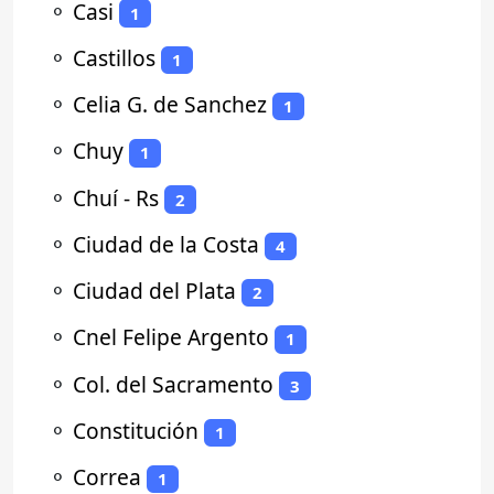
⚬
Casi
1
⚬
Castillos
1
⚬
Celia G. de Sanchez
1
⚬
Chuy
1
⚬
Chuí - Rs
2
⚬
Ciudad de la Costa
4
⚬
Ciudad del Plata
2
⚬
Cnel Felipe Argento
1
⚬
Col. del Sacramento
3
⚬
Constitución
1
⚬
Correa
1