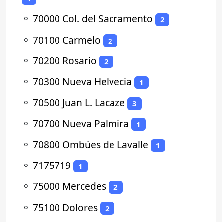
⚬
70000 Col. del Sacramento
2
⚬
70100 Carmelo
2
⚬
70200 Rosario
2
⚬
70300 Nueva Helvecia
1
⚬
70500 Juan L. Lacaze
3
⚬
70700 Nueva Palmira
1
⚬
70800 Ombúes de Lavalle
1
⚬
7175719
1
⚬
75000 Mercedes
2
⚬
75100 Dolores
2