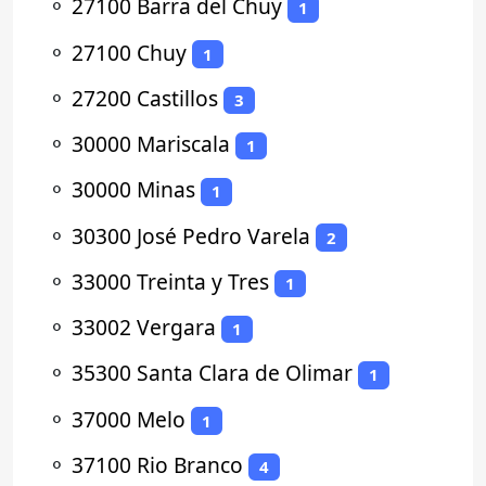
⚬
27100 Barra del Chuy
1
⚬
27100 Chuy
1
⚬
27200 Castillos
3
⚬
30000 Mariscala
1
⚬
30000 Minas
1
⚬
30300 José Pedro Varela
2
⚬
33000 Treinta y Tres
1
⚬
33002 Vergara
1
⚬
35300 Santa Clara de Olimar
1
⚬
37000 Melo
1
⚬
37100 Rio Branco
4