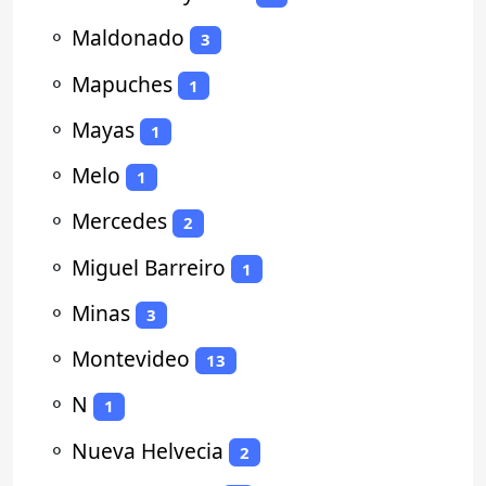
⚬
Maldonado
3
⚬
Mapuches
1
⚬
Mayas
1
⚬
Melo
1
⚬
Mercedes
2
⚬
Miguel Barreiro
1
⚬
Minas
3
⚬
Montevideo
13
⚬
N
1
⚬
Nueva Helvecia
2