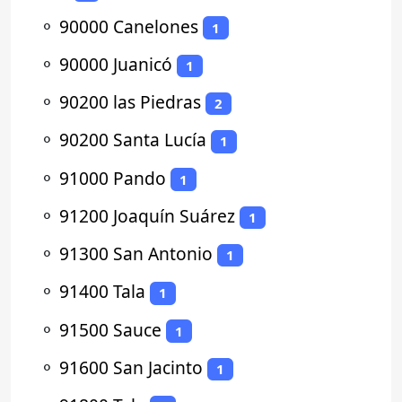
⚬
90000 Canelones
1
⚬
90000 Juanicó
1
⚬
90200 las Piedras
2
⚬
90200 Santa Lucía
1
⚬
91000 Pando
1
⚬
91200 Joaquín Suárez
1
⚬
91300 San Antonio
1
⚬
91400 Tala
1
⚬
91500 Sauce
1
⚬
91600 San Jacinto
1