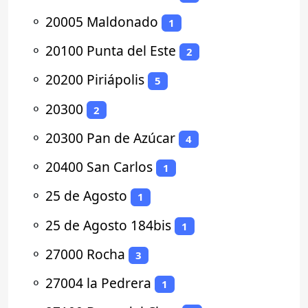
⚬
20005 Maldonado
1
⚬
20100 Punta del Este
2
⚬
20200 Piriápolis
5
⚬
20300
2
⚬
20300 Pan de Azúcar
4
⚬
20400 San Carlos
1
⚬
25 de Agosto
1
⚬
25 de Agosto 184bis
1
⚬
27000 Rocha
3
⚬
27004 la Pedrera
1