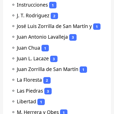
⚬
Instrucciones
1
⚬
J. T. Rodriguez
2
⚬
José Luis Zorrilla de San Martín y
1
⚬
Juan Antonio Lavalleja
3
⚬
Juan Chua
1
⚬
Juan L. Lacaze
3
⚬
Juan Zorrilla de San Martín
1
⚬
La Floresta
2
⚬
Las Piedras
3
⚬
Libertad
1
⚬
M. Herrera y Obes
1