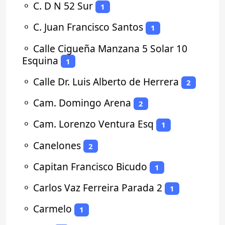
⚬
C. D N 52 Sur
1
⚬
C. Juan Francisco Santos
1
⚬
Calle Cigueña Manzana 5 Solar 10
Esquina
1
⚬
Calle Dr. Luis Alberto de Herrera
2
⚬
Cam. Domingo Arena
2
⚬
Cam. Lorenzo Ventura Esq
1
⚬
Canelones
2
⚬
Capitan Francisco Bicudo
1
⚬
Carlos Vaz Ferreira Parada 2
1
⚬
Carmelo
1