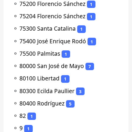
⚬
75200 Florencio Sánchez
1
⚬
75204 Florencio Sánchez
1
⚬
75300 Santa Catalina
1
⚬
75400 José Enrique Rodó
1
⚬
75500 Palmitas
1
⚬
80000 San José de Mayo
7
⚬
80100 Libertad
1
⚬
80300 Ecilda Paullier
3
⚬
80400 Rodríguez
5
⚬
82
1
⚬
9
1