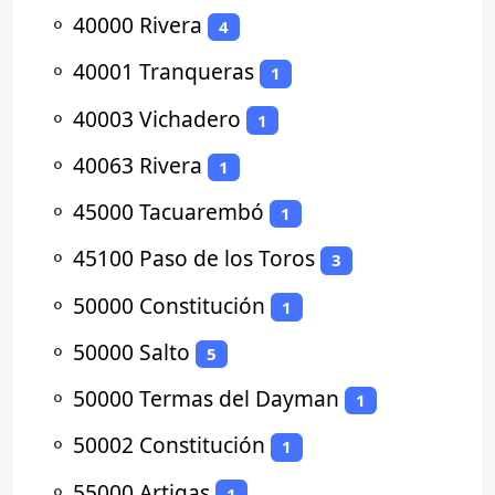
⚬
40000 Rivera
4
⚬
40001 Tranqueras
1
⚬
40003 Vichadero
1
⚬
40063 Rivera
1
⚬
45000 Tacuarembó
1
⚬
45100 Paso de los Toros
3
⚬
50000 Constitución
1
⚬
50000 Salto
5
⚬
50000 Termas del Dayman
1
⚬
50002 Constitución
1
⚬
55000 Artigas
1