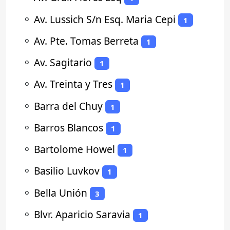
⚬
Av. Lussich S/n Esq. Maria Cepi
1
⚬
Av. Pte. Tomas Berreta
1
⚬
Av. Sagitario
1
⚬
Av. Treinta y Tres
1
⚬
Barra del Chuy
1
⚬
Barros Blancos
1
⚬
Bartolome Howel
1
⚬
Basilio Luvkov
1
⚬
Bella Unión
3
⚬
Blvr. Aparicio Saravia
1