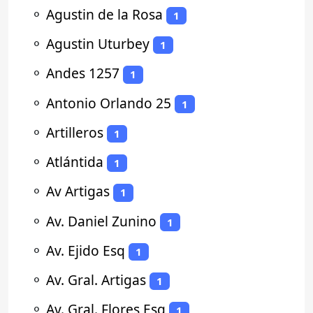
⚬
Agustin de la Rosa
1
⚬
Agustin Uturbey
1
⚬
Andes 1257
1
⚬
Antonio Orlando 25
1
⚬
Artilleros
1
⚬
Atlántida
1
⚬
Av Artigas
1
⚬
Av. Daniel Zunino
1
⚬
Av. Ejido Esq
1
⚬
Av. Gral. Artigas
1
⚬
Av. Gral. Flores Esq
1