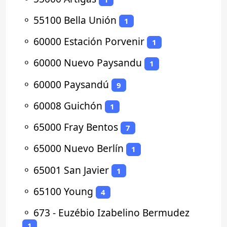
⚬
55100 Bella Unión
1
⚬
60000 Estación Porvenir
1
⚬
60000 Nuevo Paysandu
1
⚬
60000 Paysandú
9
⚬
60008 Guichón
1
⚬
65000 Fray Bentos
7
⚬
65000 Nuevo Berlín
1
⚬
65001 San Javier
1
⚬
65100 Young
4
⚬
673 - Euzébio Izabelino Bermudez
1