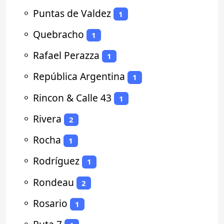
⚬
Puntas de Valdez
1
⚬
Quebracho
1
⚬
Rafael Perazza
1
⚬
República Argentina
1
⚬
Rincon & Calle 43
1
⚬
Rivera
2
⚬
Rocha
1
⚬
Rodríguez
1
⚬
Rondeau
2
⚬
Rosario
1