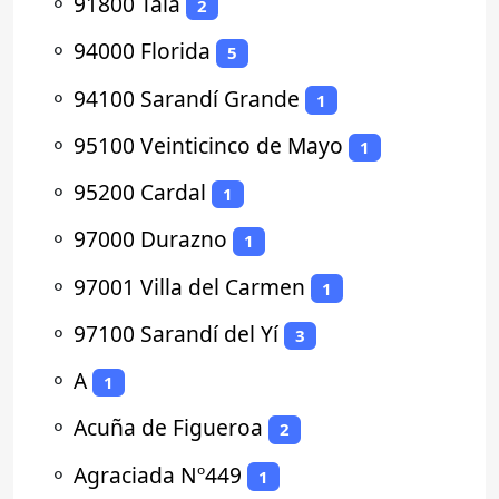
⚬
91800 Tala
2
⚬
94000 Florida
5
⚬
94100 Sarandí Grande
1
⚬
95100 Veinticinco de Mayo
1
⚬
95200 Cardal
1
⚬
97000 Durazno
1
⚬
97001 Villa del Carmen
1
⚬
97100 Sarandí del Yí
3
⚬
A
1
⚬
Acuña de Figueroa
2
⚬
Agraciada Nº449
1