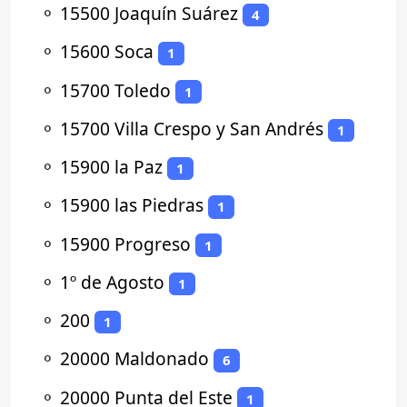
⚬
15500 Joaquín Suárez
4
⚬
15600 Soca
1
⚬
15700 Toledo
1
⚬
15700 Villa Crespo y San Andrés
1
⚬
15900 la Paz
1
⚬
15900 las Piedras
1
⚬
15900 Progreso
1
⚬
1º de Agosto
1
⚬
200
1
⚬
20000 Maldonado
6
⚬
20000 Punta del Este
1