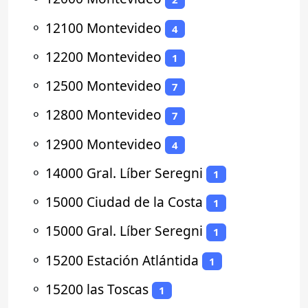
⚬
12100 Montevideo
4
⚬
12200 Montevideo
1
⚬
12500 Montevideo
7
⚬
12800 Montevideo
7
⚬
12900 Montevideo
4
⚬
14000 Gral. Líber Seregni
1
⚬
15000 Ciudad de la Costa
1
⚬
15000 Gral. Líber Seregni
1
⚬
15200 Estación Atlántida
1
⚬
15200 las Toscas
1