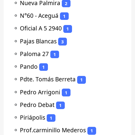
⚬
Nueva Palmira
2
⚬
N°60 - Aceguá
1
⚬
Oficial A 5 2940
1
⚬
Pajas Blancas
3
⚬
Paloma 27
1
⚬
Pando
1
⚬
Pdte. Tomás Berreta
1
⚬
Pedro Arrigoni
1
⚬
Pedro Debat
1
⚬
Piriápolis
1
⚬
Prof.carminillo Mederos
1