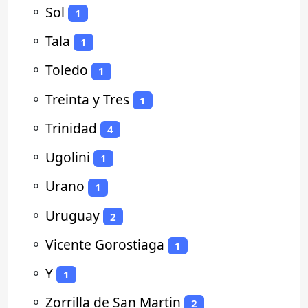
⚬
Sol
1
⚬
Tala
1
⚬
Toledo
1
⚬
Treinta y Tres
1
⚬
Trinidad
4
⚬
Ugolini
1
⚬
Urano
1
⚬
Uruguay
2
⚬
Vicente Gorostiaga
1
⚬
Y
1
⚬
Zorrilla de San Martin
2