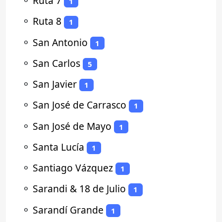
⚬
Ruta 7
1
⚬
Ruta 8
1
⚬
San Antonio
1
⚬
San Carlos
5
⚬
San Javier
1
⚬
San José de Carrasco
1
⚬
San José de Mayo
1
⚬
Santa Lucía
1
⚬
Santiago Vázquez
1
⚬
Sarandi & 18 de Julio
1
⚬
Sarandí Grande
1