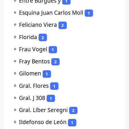
⚬
Entre Burgues y
1
⚬
Esquina Juan Carlos Moll
1
⚬
Feliciano Viera
2
⚬
Florida
2
⚬
Frau Vogel
1
⚬
Fray Bentos
2
⚬
Gilomen
1
⚬
Gral. Flores
1
⚬
Gral. J 308
1
⚬
Gral. Líber Seregni
2
⚬
Ildefonso de León
1