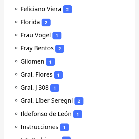
⚬
Feliciano Viera
2
⚬
Florida
2
⚬
Frau Vogel
1
⚬
Fray Bentos
2
⚬
Gilomen
1
⚬
Gral. Flores
1
⚬
Gral. J 308
1
⚬
Gral. Líber Seregni
2
⚬
Ildefonso de León
1
⚬
Instrucciones
1