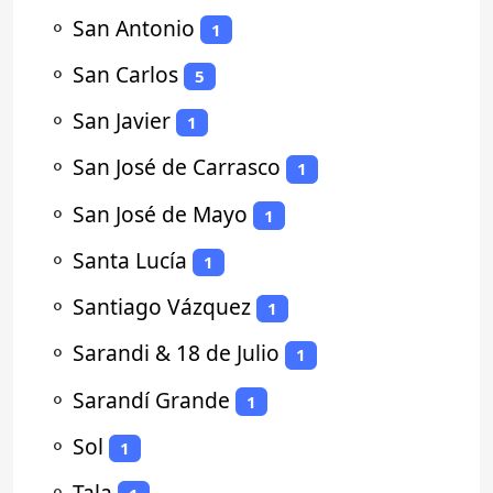
⚬
San Antonio
1
⚬
San Carlos
5
⚬
San Javier
1
⚬
San José de Carrasco
1
⚬
San José de Mayo
1
⚬
Santa Lucía
1
⚬
Santiago Vázquez
1
⚬
Sarandi & 18 de Julio
1
⚬
Sarandí Grande
1
⚬
Sol
1
⚬
Tala