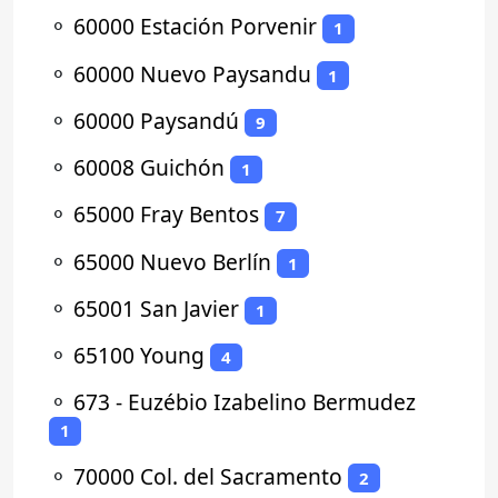
⚬
60000 Estación Porvenir
1
⚬
60000 Nuevo Paysandu
1
⚬
60000 Paysandú
9
⚬
60008 Guichón
1
⚬
65000 Fray Bentos
7
⚬
65000 Nuevo Berlín
1
⚬
65001 San Javier
1
⚬
65100 Young
4
⚬
673 - Euzébio Izabelino Bermudez
1
⚬
70000 Col. del Sacramento
2