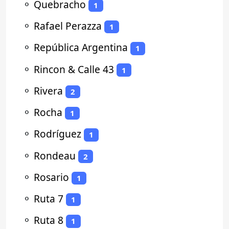
⚬
Quebracho
1
⚬
Rafael Perazza
1
⚬
República Argentina
1
⚬
Rincon & Calle 43
1
⚬
Rivera
2
⚬
Rocha
1
⚬
Rodríguez
1
⚬
Rondeau
2
⚬
Rosario
1
⚬
Ruta 7
1
⚬
Ruta 8
1