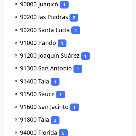
⚬
90000 Juanicó
1
⚬
90200 las Piedras
2
⚬
90200 Santa Lucía
1
⚬
91000 Pando
1
⚬
91200 Joaquín Suárez
1
⚬
91300 San Antonio
1
⚬
91400 Tala
1
⚬
91500 Sauce
1
⚬
91600 San Jacinto
1
⚬
91800 Tala
2
⚬
94000 Florida
5