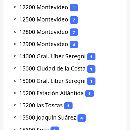
⚬
12200 Montevideo
1
⚬
12500 Montevideo
7
⚬
12800 Montevideo
7
⚬
12900 Montevideo
4
⚬
14000 Gral. Líber Seregni
1
⚬
15000 Ciudad de la Costa
1
⚬
15000 Gral. Líber Seregni
1
⚬
15200 Estación Atlántida
1
⚬
15200 las Toscas
1
⚬
15500 Joaquín Suárez
4
⚬
15600 Soca