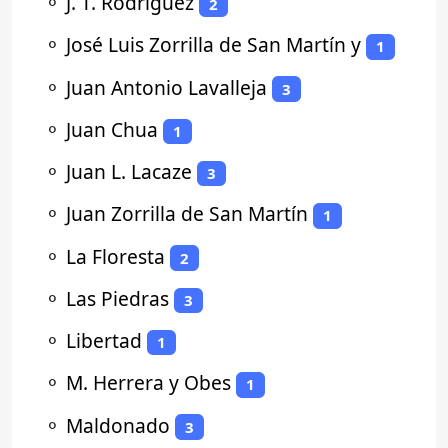
⚬
J. T. Rodriguez
2
⚬
José Luis Zorrilla de San Martín y
1
⚬
Juan Antonio Lavalleja
3
⚬
Juan Chua
1
⚬
Juan L. Lacaze
3
⚬
Juan Zorrilla de San Martín
1
⚬
La Floresta
2
⚬
Las Piedras
3
⚬
Libertad
1
⚬
M. Herrera y Obes
1
⚬
Maldonado
3