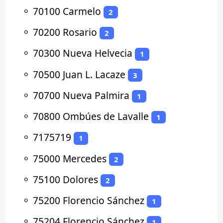
⚬
70100 Carmelo
2
⚬
70200 Rosario
2
⚬
70300 Nueva Helvecia
1
⚬
70500 Juan L. Lacaze
3
⚬
70700 Nueva Palmira
1
⚬
70800 Ombúes de Lavalle
1
⚬
7175719
1
⚬
75000 Mercedes
2
⚬
75100 Dolores
2
⚬
75200 Florencio Sánchez
1
⚬
75204 Florencio Sánchez
1