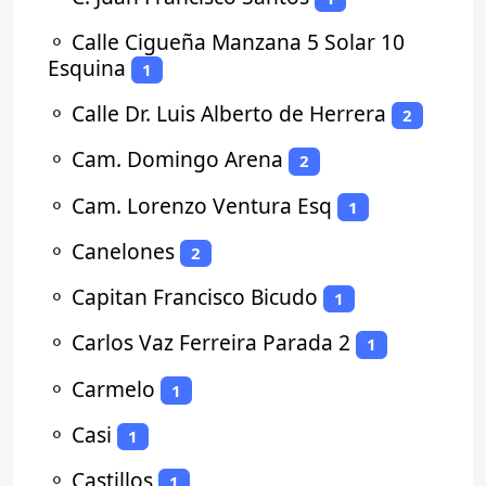
⚬
Calle Cigueña Manzana 5 Solar 10
Esquina
1
⚬
Calle Dr. Luis Alberto de Herrera
2
⚬
Cam. Domingo Arena
2
⚬
Cam. Lorenzo Ventura Esq
1
⚬
Canelones
2
⚬
Capitan Francisco Bicudo
1
⚬
Carlos Vaz Ferreira Parada 2
1
⚬
Carmelo
1
⚬
Casi
1
⚬
Castillos
1