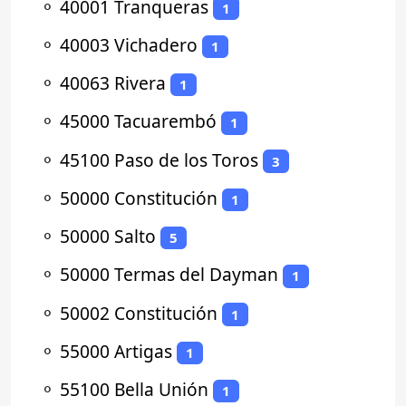
⚬
40001 Tranqueras
1
⚬
40003 Vichadero
1
⚬
40063 Rivera
1
⚬
45000 Tacuarembó
1
⚬
45100 Paso de los Toros
3
⚬
50000 Constitución
1
⚬
50000 Salto
5
⚬
50000 Termas del Dayman
1
⚬
50002 Constitución
1
⚬
55000 Artigas
1
⚬
55100 Bella Unión
1