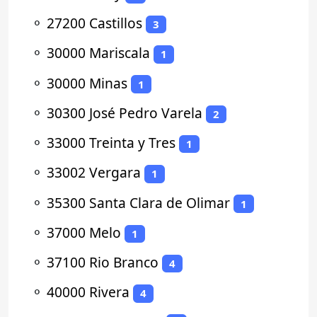
⚬
27200 Castillos
3
⚬
30000 Mariscala
1
⚬
30000 Minas
1
⚬
30300 José Pedro Varela
2
⚬
33000 Treinta y Tres
1
⚬
33002 Vergara
1
⚬
35300 Santa Clara de Olimar
1
⚬
37000 Melo
1
⚬
37100 Rio Branco
4
⚬
40000 Rivera
4