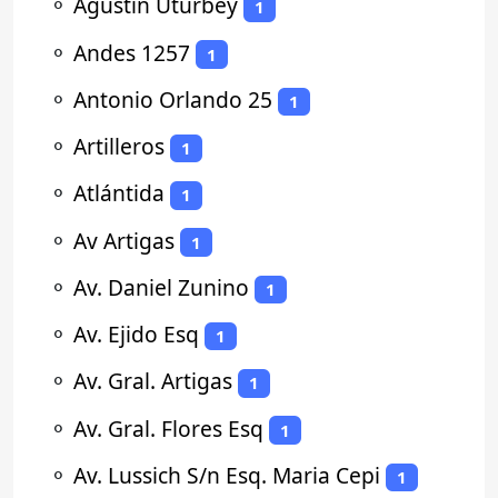
⚬
Agustin Uturbey
1
⚬
Andes 1257
1
⚬
Antonio Orlando 25
1
⚬
Artilleros
1
⚬
Atlántida
1
⚬
Av Artigas
1
⚬
Av. Daniel Zunino
1
⚬
Av. Ejido Esq
1
⚬
Av. Gral. Artigas
1
⚬
Av. Gral. Flores Esq
1
⚬
Av. Lussich S/n Esq. Maria Cepi
1