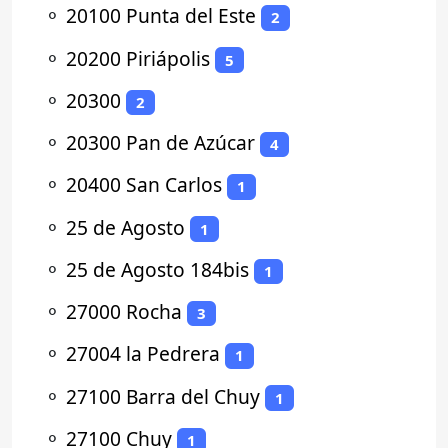
⚬
20100 Punta del Este
2
⚬
20200 Piriápolis
5
⚬
20300
2
⚬
20300 Pan de Azúcar
4
⚬
20400 San Carlos
1
⚬
25 de Agosto
1
⚬
25 de Agosto 184bis
1
⚬
27000 Rocha
3
⚬
27004 la Pedrera
1
⚬
27100 Barra del Chuy
1
⚬
27100 Chuy
1