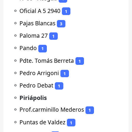
⚬
Oficial A 5 2940
1
⚬
Pajas Blancas
3
⚬
Paloma 27
1
⚬
Pando
1
⚬
Pdte. Tomás Berreta
1
⚬
Pedro Arrigoni
1
⚬
Pedro Debat
1
⚬
Piriápolis
⚬
Prof.carminillo Mederos
1
⚬
Puntas de Valdez
1