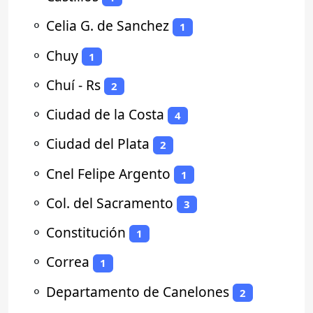
⚬
Celia G. de Sanchez
1
⚬
Chuy
1
⚬
Chuí - Rs
2
⚬
Ciudad de la Costa
4
⚬
Ciudad del Plata
2
⚬
Cnel Felipe Argento
1
⚬
Col. del Sacramento
3
⚬
Constitución
1
⚬
Correa
1
⚬
Departamento de Canelones
2