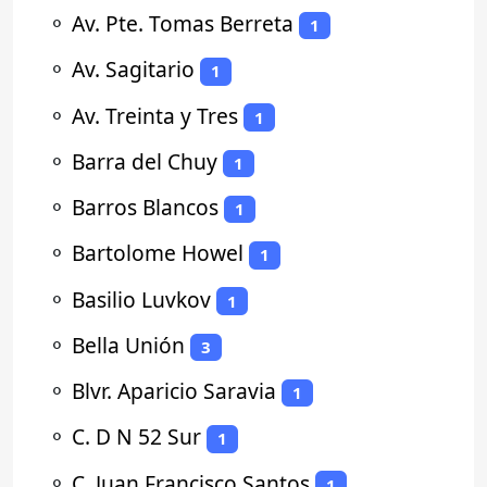
⚬
Av. Pte. Tomas Berreta
1
⚬
Av. Sagitario
1
⚬
Av. Treinta y Tres
1
⚬
Barra del Chuy
1
⚬
Barros Blancos
1
⚬
Bartolome Howel
1
⚬
Basilio Luvkov
1
⚬
Bella Unión
3
⚬
Blvr. Aparicio Saravia
1
⚬
C. D N 52 Sur
1
⚬
C. Juan Francisco Santos
1