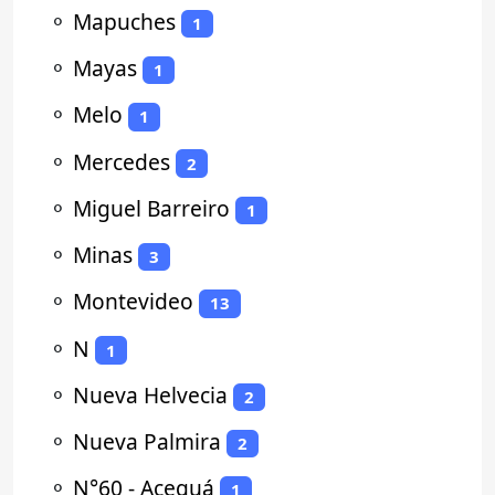
⚬
Mapuches
1
⚬
Mayas
1
⚬
Melo
1
⚬
Mercedes
2
⚬
Miguel Barreiro
1
⚬
Minas
3
⚬
Montevideo
13
⚬
N
1
⚬
Nueva Helvecia
2
⚬
Nueva Palmira
2
⚬
N°60 - Aceguá
1