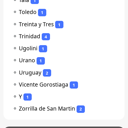
1
⚬
Toledo
1
⚬
Treinta y Tres
1
⚬
Trinidad
4
⚬
Ugolini
1
⚬
Urano
1
⚬
Uruguay
2
⚬
Vicente Gorostiaga
1
⚬
Y
1
⚬
Zorrilla de San Martin
2