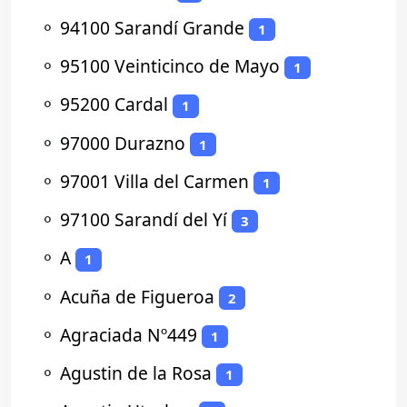
⚬
94100 Sarandí Grande
1
⚬
95100 Veinticinco de Mayo
1
⚬
95200 Cardal
1
⚬
97000 Durazno
1
⚬
97001 Villa del Carmen
1
⚬
97100 Sarandí del Yí
3
⚬
A
1
⚬
Acuña de Figueroa
2
⚬
Agraciada Nº449
1
⚬
Agustin de la Rosa
1