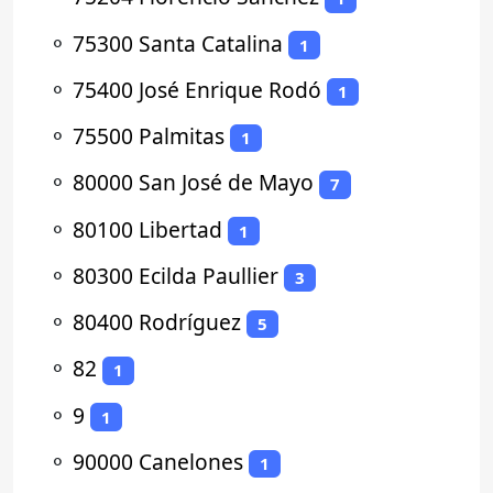
⚬
75300 Santa Catalina
1
⚬
75400 José Enrique Rodó
1
⚬
75500 Palmitas
1
⚬
80000 San José de Mayo
7
⚬
80100 Libertad
1
⚬
80300 Ecilda Paullier
3
⚬
80400 Rodríguez
5
⚬
82
1
⚬
9
1
⚬
90000 Canelones
1