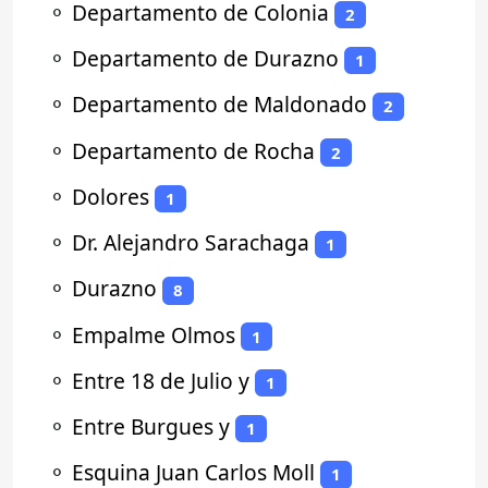
⚬
Departamento de Colonia
2
⚬
Departamento de Durazno
1
⚬
Departamento de Maldonado
2
⚬
Departamento de Rocha
2
⚬
Dolores
1
⚬
Dr. Alejandro Sarachaga
1
⚬
Durazno
8
⚬
Empalme Olmos
1
⚬
Entre 18 de Julio y
1
⚬
Entre Burgues y
1
⚬
Esquina Juan Carlos Moll
1