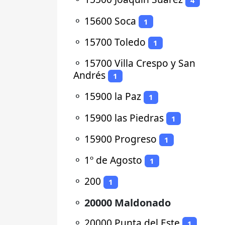
4
⚬
15600 Soca
1
⚬
15700 Toledo
1
⚬
15700 Villa Crespo y San
Andrés
1
⚬
15900 la Paz
1
⚬
15900 las Piedras
1
⚬
15900 Progreso
1
⚬
1º de Agosto
1
⚬
200
1
⚬
20000 Maldonado
⚬
20000 Punta del Este
1