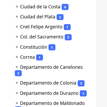
⚬
Ciudad de la Costa
4
⚬
Ciudad del Plata
2
⚬
Cnel Felipe Argento
1
⚬
Col. del Sacramento
3
⚬
Constitución
1
⚬
Correa
1
⚬
Departamento de Canelones
2
⚬
Departamento de Colonia
2
⚬
Departamento de Durazno
1
⚬
Departamento de Maldonado