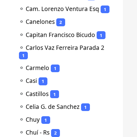
⚬
Cam. Lorenzo Ventura Esq
1
⚬
Canelones
2
⚬
Capitan Francisco Bicudo
1
⚬
Carlos Vaz Ferreira Parada 2
1
⚬
Carmelo
1
⚬
Casi
1
⚬
Castillos
1
⚬
Celia G. de Sanchez
1
⚬
Chuy
1
⚬
Chuí - Rs
2