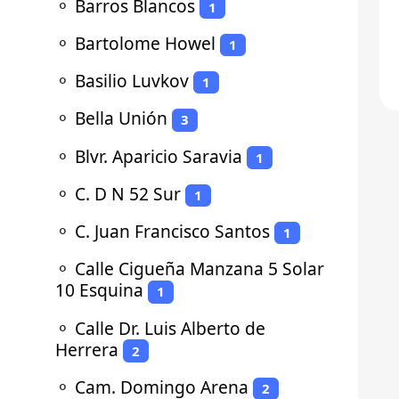
⚬
Barros Blancos
1
⚬
Bartolome Howel
1
⚬
Basilio Luvkov
1
⚬
Bella Unión
3
⚬
Blvr. Aparicio Saravia
1
⚬
C. D N 52 Sur
1
⚬
C. Juan Francisco Santos
1
⚬
Calle Cigueña Manzana 5 Solar
10 Esquina
1
⚬
Calle Dr. Luis Alberto de
Herrera
2
⚬
Cam. Domingo Arena
2