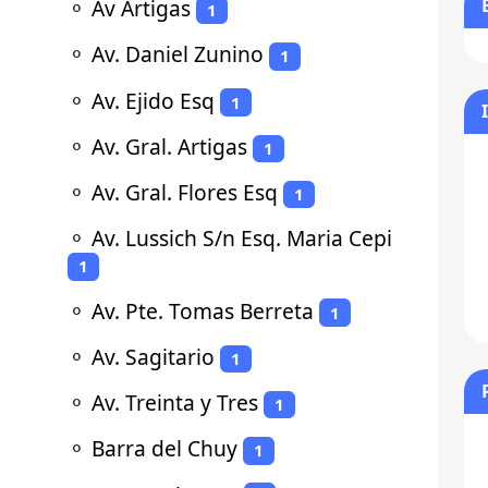
⚬
Av Artigas
1
⚬
Av. Daniel Zunino
1
⚬
Av. Ejido Esq
1
⚬
Av. Gral. Artigas
1
⚬
Av. Gral. Flores Esq
1
⚬
Av. Lussich S/n Esq. Maria Cepi
1
⚬
Av. Pte. Tomas Berreta
1
⚬
Av. Sagitario
1
⚬
Av. Treinta y Tres
1
⚬
Barra del Chuy
1