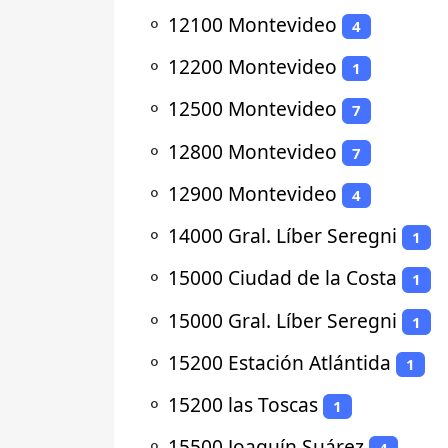
⚬
12100 Montevideo
4
⚬
12200 Montevideo
1
⚬
12500 Montevideo
7
⚬
12800 Montevideo
7
⚬
12900 Montevideo
4
⚬
14000 Gral. Líber Seregni
1
⚬
15000 Ciudad de la Costa
1
⚬
15000 Gral. Líber Seregni
1
⚬
15200 Estación Atlántida
1
⚬
15200 las Toscas
1
⚬
15500 Joaquín Suárez