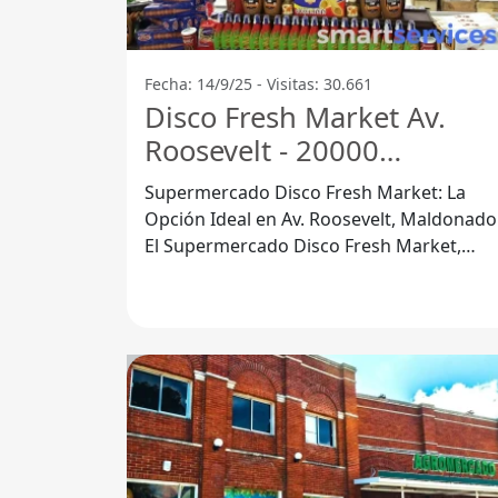
Fecha: 14/9/25 - Visitas: 30.661
Disco Fresh Market Av.
Roosevelt - 20000
Maldonado
Supermercado Disco Fresh Market: La
Opción Ideal en Av. Roosevelt, Maldonado
El Supermercado Disco Fresh Market,
ubicado en la Av. Roosevelt de Maldonado