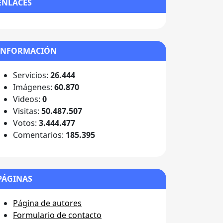
ENLACES
INFORMACIÓN
Servicios:
26.444
Imágenes:
60.870
Videos:
0
Visitas:
50.487.507
Votos:
3.444.477
Comentarios:
185.395
PÁGINAS
Página de autores
Formulario de contacto