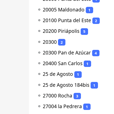
⚬
20005 Maldonado
1
⚬
20100 Punta del Este
2
⚬
20200 Piriápolis
5
⚬
20300
2
⚬
20300 Pan de Azúcar
4
⚬
20400 San Carlos
1
⚬
25 de Agosto
1
⚬
25 de Agosto 184bis
1
⚬
27000 Rocha
3
⚬
27004 la Pedrera
1