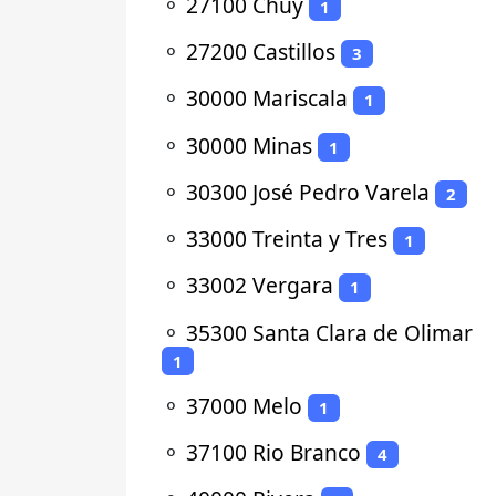
⚬
27100 Chuy
1
⚬
27200 Castillos
3
⚬
30000 Mariscala
1
⚬
30000 Minas
1
⚬
30300 José Pedro Varela
2
⚬
33000 Treinta y Tres
1
⚬
33002 Vergara
1
⚬
35300 Santa Clara de Olimar
1
⚬
37000 Melo
1
⚬
37100 Rio Branco
4