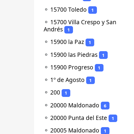
⚬
15700 Toledo
1
⚬
15700 Villa Crespo y San
Andrés
1
⚬
15900 la Paz
1
⚬
15900 las Piedras
1
⚬
15900 Progreso
1
⚬
1º de Agosto
1
⚬
200
1
⚬
20000 Maldonado
6
⚬
20000 Punta del Este
1
⚬
20005 Maldonado
1