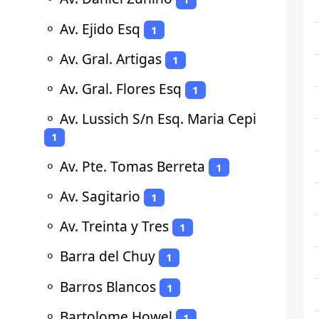
⚬
Av. Ejido Esq
1
⚬
Av. Gral. Artigas
1
⚬
Av. Gral. Flores Esq
1
⚬
Av. Lussich S/n Esq. Maria Cepi
1
⚬
Av. Pte. Tomas Berreta
1
⚬
Av. Sagitario
1
⚬
Av. Treinta y Tres
1
⚬
Barra del Chuy
1
⚬
Barros Blancos
1
⚬
Bartolome Howel
1