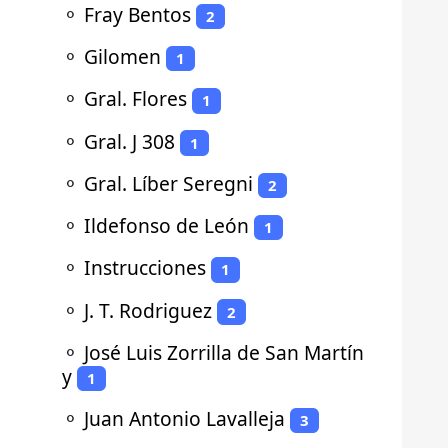
⚬
Fray Bentos
2
⚬
Gilomen
1
⚬
Gral. Flores
1
⚬
Gral. J 308
1
⚬
Gral. Líber Seregni
2
⚬
Ildefonso de León
1
⚬
Instrucciones
1
⚬
J. T. Rodriguez
2
⚬
José Luis Zorrilla de San Martín
y
1
⚬
Juan Antonio Lavalleja
3