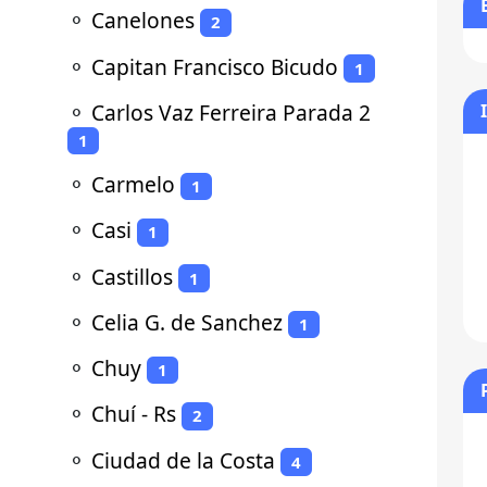
⚬
Canelones
2
⚬
Capitan Francisco Bicudo
1
⚬
Carlos Vaz Ferreira Parada 2
1
⚬
Carmelo
1
⚬
Casi
1
⚬
Castillos
1
⚬
Celia G. de Sanchez
1
⚬
Chuy
1
⚬
Chuí - Rs
2
⚬
Ciudad de la Costa
4