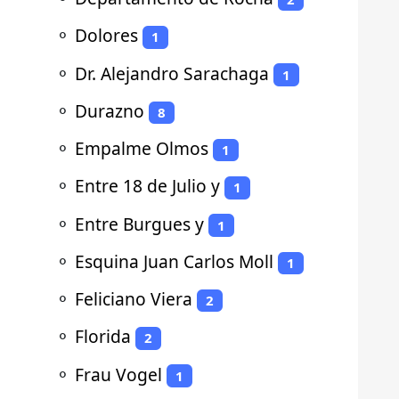
⚬
Dolores
1
⚬
Dr. Alejandro Sarachaga
1
⚬
Durazno
8
⚬
Empalme Olmos
1
⚬
Entre 18 de Julio y
1
⚬
Entre Burgues y
1
⚬
Esquina Juan Carlos Moll
1
⚬
Feliciano Viera
2
⚬
Florida
2
⚬
Frau Vogel
1