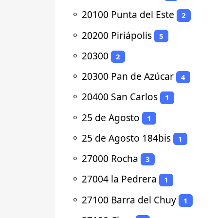
⚬
20100 Punta del Este
2
⚬
20200 Piriápolis
5
⚬
20300
2
⚬
20300 Pan de Azúcar
4
⚬
20400 San Carlos
1
⚬
25 de Agosto
1
⚬
25 de Agosto 184bis
1
⚬
27000 Rocha
3
⚬
27004 la Pedrera
1
⚬
27100 Barra del Chuy
1