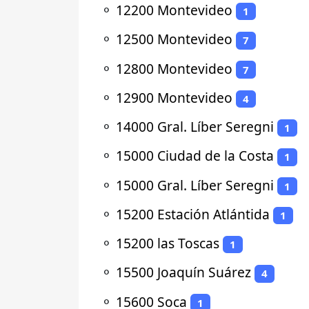
⚬
12200 Montevideo
1
⚬
12500 Montevideo
7
⚬
12800 Montevideo
7
⚬
12900 Montevideo
4
⚬
14000 Gral. Líber Seregni
1
⚬
15000 Ciudad de la Costa
1
⚬
15000 Gral. Líber Seregni
1
⚬
15200 Estación Atlántida
1
⚬
15200 las Toscas
1
⚬
15500 Joaquín Suárez
4
⚬
15600 Soca
1