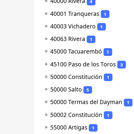
⚬
40000 Rivera
4
⚬
40001 Tranqueras
1
⚬
40003 Vichadero
1
⚬
40063 Rivera
1
⚬
45000 Tacuarembó
1
⚬
45100 Paso de los Toros
3
⚬
50000 Constitución
1
⚬
50000 Salto
5
⚬
50000 Termas del Dayman
1
⚬
50002 Constitución
1
⚬
55000 Artigas
1