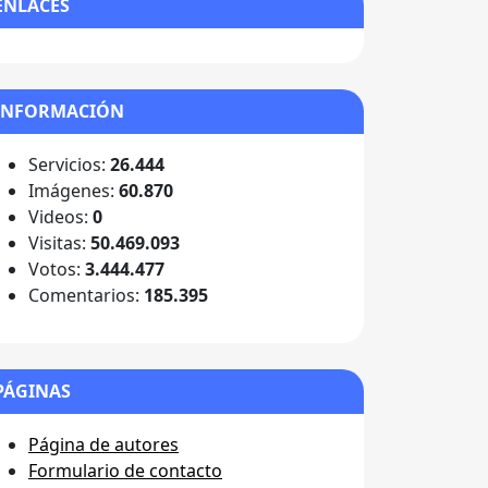
ENLACES
INFORMACIÓN
Servicios:
26.444
Imágenes:
60.870
Videos:
0
Visitas:
50.469.093
Votos:
3.444.477
Comentarios:
185.395
PÁGINAS
Página de autores
Formulario de contacto