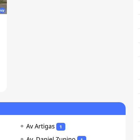
⚬
Av Artigas
1
⚬
Av. Daniel Zunino
1