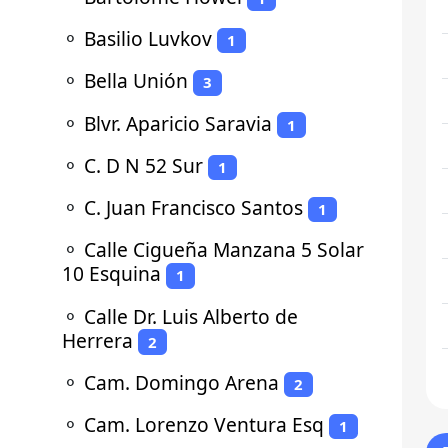
⚬
Basilio Luvkov
1
⚬
Bella Unión
3
⚬
Blvr. Aparicio Saravia
1
⚬
C. D N 52 Sur
1
⚬
C. Juan Francisco Santos
1
⚬
Calle Cigueña Manzana 5 Solar
10 Esquina
1
⚬
Calle Dr. Luis Alberto de
Herrera
2
⚬
Cam. Domingo Arena
2
⚬
Cam. Lorenzo Ventura Esq
1