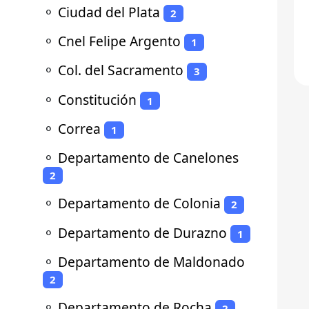
⚬
Ciudad del Plata
2
⚬
Cnel Felipe Argento
1
⚬
Col. del Sacramento
3
⚬
Constitución
1
⚬
Correa
1
⚬
Departamento de Canelones
2
⚬
Departamento de Colonia
2
⚬
Departamento de Durazno
1
⚬
Departamento de Maldonado
2
⚬
Departamento de Rocha
2