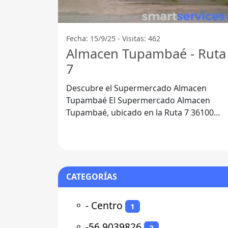
Fecha: 15/9/25 - Visitas: 462
Almacen Tupambaé - Ruta
7
Descubre el Supermercado Almacen
Tupambaé El Supermercado Almacen
Tupambaé, ubicado en la Ruta 7 36100
Tupambaé, se ha convertido en un lugar
de referencia
CATEGORÍAS
⚬
- Centro
1
⚬
-56.9039826
2