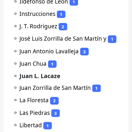
⚬
Ildefonso de León
1
⚬
Instrucciones
1
⚬
J. T. Rodriguez
2
⚬
José Luis Zorrilla de San Martín y
1
⚬
Juan Antonio Lavalleja
3
⚬
Juan Chua
1
⚬
Juan L. Lacaze
⚬
Juan Zorrilla de San Martín
1
⚬
La Floresta
2
⚬
Las Piedras
3
⚬
Libertad
1