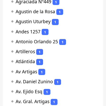
⚬
Agraciada Nº449
1
⚬
Agustin de la Rosa
1
⚬
Agustin Uturbey
1
⚬
Andes 1257
1
⚬
Antonio Orlando 25
1
⚬
Artilleros
1
⚬
Atlántida
1
⚬
Av Artigas
1
⚬
Av. Daniel Zunino
1
⚬
Av. Ejido Esq
1
⚬
Av. Gral. Artigas
1