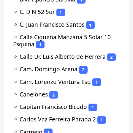
⚬
C. D N 52 Sur
1
⚬
C. Juan Francisco Santos
1
⚬
Calle Cigueña Manzana 5 Solar 10
Esquina
1
⚬
Calle Dr. Luis Alberto de Herrera
2
⚬
Cam. Domingo Arena
2
⚬
Cam. Lorenzo Ventura Esq
1
⚬
Canelones
2
⚬
Capitan Francisco Bicudo
1
⚬
Carlos Vaz Ferreira Parada 2
1
⚬
Carmelo
1