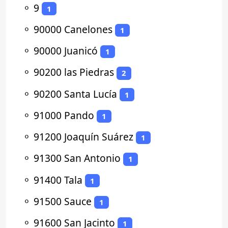
⚬
9
1
⚬
90000 Canelones
1
⚬
90000 Juanicó
1
⚬
90200 las Piedras
2
⚬
90200 Santa Lucía
1
⚬
91000 Pando
1
⚬
91200 Joaquín Suárez
1
⚬
91300 San Antonio
1
⚬
91400 Tala
1
⚬
91500 Sauce
1
⚬
91600 San Jacinto
1