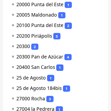
⚬
20000 Punta del Este
1
⚬
20005 Maldonado
1
⚬
20100 Punta del Este
2
⚬
20200 Piriápolis
5
⚬
20300
2
⚬
20300 Pan de Azúcar
4
⚬
20400 San Carlos
1
⚬
25 de Agosto
1
⚬
25 de Agosto 184bis
1
⚬
27000 Rocha
3
⚬
27004 la Pedrera
1