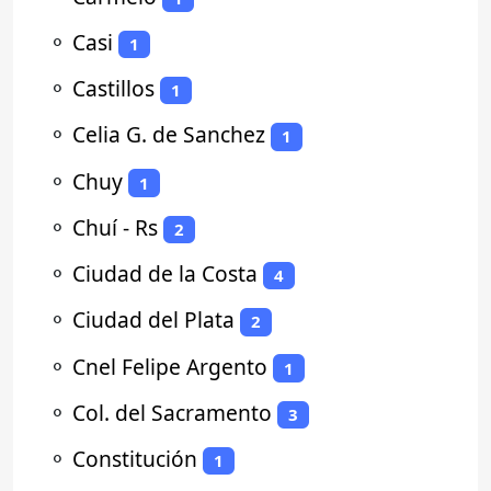
⚬
Casi
1
⚬
Castillos
1
⚬
Celia G. de Sanchez
1
⚬
Chuy
1
⚬
Chuí - Rs
2
⚬
Ciudad de la Costa
4
⚬
Ciudad del Plata
2
⚬
Cnel Felipe Argento
1
⚬
Col. del Sacramento
3
⚬
Constitución
1