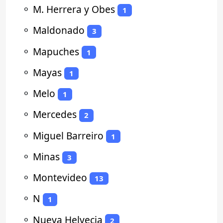
⚬
M. Herrera y Obes
1
⚬
Maldonado
3
⚬
Mapuches
1
⚬
Mayas
1
⚬
Melo
1
⚬
Mercedes
2
⚬
Miguel Barreiro
1
⚬
Minas
3
⚬
Montevideo
13
⚬
N
1
⚬
Nueva Helvecia
2