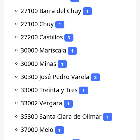
⚬
27100 Barra del Chuy
1
⚬
27100 Chuy
1
⚬
27200 Castillos
3
⚬
30000 Mariscala
1
⚬
30000 Minas
1
⚬
30300 José Pedro Varela
2
⚬
33000 Treinta y Tres
1
⚬
33002 Vergara
1
⚬
35300 Santa Clara de Olimar
1
⚬
37000 Melo
1