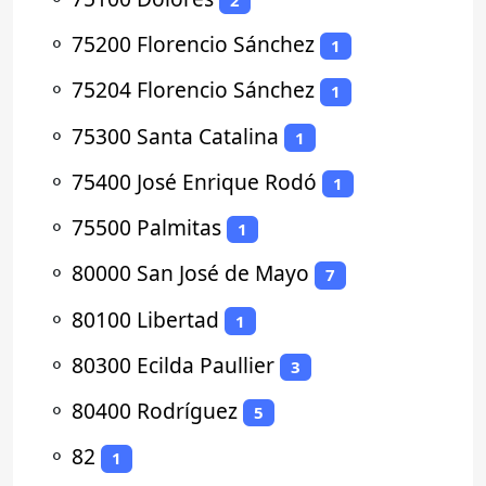
⚬
75200 Florencio Sánchez
1
⚬
75204 Florencio Sánchez
1
⚬
75300 Santa Catalina
1
⚬
75400 José Enrique Rodó
1
⚬
75500 Palmitas
1
⚬
80000 San José de Mayo
7
⚬
80100 Libertad
1
⚬
80300 Ecilda Paullier
3
⚬
80400 Rodríguez
5
⚬
82
1