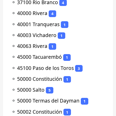
⚬
37100 Rio Branco
4
⚬
40000 Rivera
4
⚬
40001 Tranqueras
1
⚬
40003 Vichadero
1
⚬
40063 Rivera
1
⚬
45000 Tacuarembó
1
⚬
45100 Paso de los Toros
3
⚬
50000 Constitución
1
⚬
50000 Salto
5
⚬
50000 Termas del Dayman
1
⚬
50002 Constitución
1