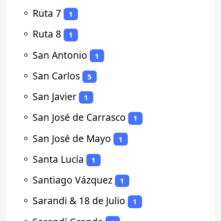
⚬
Ruta 7
1
⚬
Ruta 8
1
⚬
San Antonio
1
⚬
San Carlos
5
⚬
San Javier
1
⚬
San José de Carrasco
1
⚬
San José de Mayo
1
⚬
Santa Lucía
1
⚬
Santiago Vázquez
1
⚬
Sarandi & 18 de Julio
1