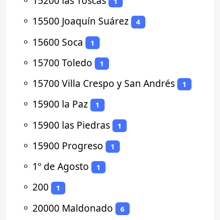
⚬
15200 las Toscas
1
⚬
15500 Joaquín Suárez
4
⚬
15600 Soca
1
⚬
15700 Toledo
1
⚬
15700 Villa Crespo y San Andrés
1
⚬
15900 la Paz
1
⚬
15900 las Piedras
1
⚬
15900 Progreso
1
⚬
1º de Agosto
1
⚬
200
1
⚬
20000 Maldonado
6