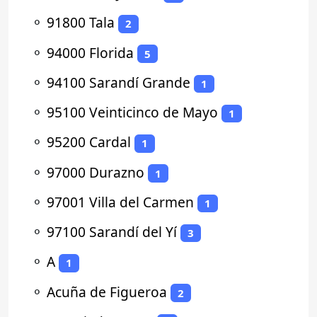
⚬
91800 Tala
2
⚬
94000 Florida
5
⚬
94100 Sarandí Grande
1
⚬
95100 Veinticinco de Mayo
1
⚬
95200 Cardal
1
⚬
97000 Durazno
1
⚬
97001 Villa del Carmen
1
⚬
97100 Sarandí del Yí
3
⚬
A
1
⚬
Acuña de Figueroa
2