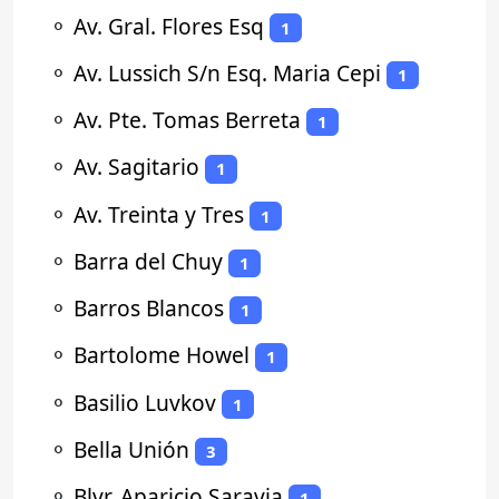
⚬
Av. Gral. Flores Esq
1
⚬
Av. Lussich S/n Esq. Maria Cepi
1
⚬
Av. Pte. Tomas Berreta
1
⚬
Av. Sagitario
1
⚬
Av. Treinta y Tres
1
⚬
Barra del Chuy
1
⚬
Barros Blancos
1
⚬
Bartolome Howel
1
⚬
Basilio Luvkov
1
⚬
Bella Unión
3
⚬
Blvr. Aparicio Saravia
1