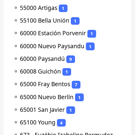
⚬
55000 Artigas
1
⚬
55100 Bella Unión
1
⚬
60000 Estación Porvenir
1
⚬
60000 Nuevo Paysandu
1
⚬
60000 Paysandú
9
⚬
60008 Guichón
1
⚬
65000 Fray Bentos
7
⚬
65000 Nuevo Berlín
1
⚬
65001 San Javier
1
⚬
65100 Young
4
⚬
673 - Euzébio Izabelino Bermudez