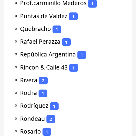
⚬
Prof.carminillo Mederos
1
⚬
Puntas de Valdez
1
⚬
Quebracho
1
⚬
Rafael Perazza
1
⚬
República Argentina
1
⚬
Rincon & Calle 43
1
⚬
Rivera
2
⚬
Rocha
1
⚬
Rodríguez
1
⚬
Rondeau
2
⚬
Rosario
1