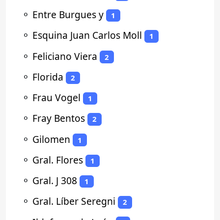
⚬
Entre Burgues y
1
⚬
Esquina Juan Carlos Moll
1
⚬
Feliciano Viera
2
⚬
Florida
2
⚬
Frau Vogel
1
⚬
Fray Bentos
2
⚬
Gilomen
1
⚬
Gral. Flores
1
⚬
Gral. J 308
1
⚬
Gral. Líber Seregni
2