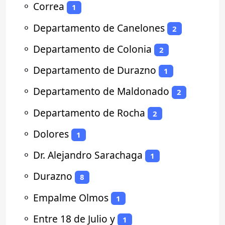
⚬
Correa
1
⚬
Departamento de Canelones
2
⚬
Departamento de Colonia
2
⚬
Departamento de Durazno
1
⚬
Departamento de Maldonado
2
⚬
Departamento de Rocha
2
⚬
Dolores
1
⚬
Dr. Alejandro Sarachaga
1
⚬
Durazno
8
⚬
Empalme Olmos
1
⚬
Entre 18 de Julio y
1