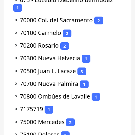
1
⚬
70000 Col. del Sacramento
2
⚬
70100 Carmelo
2
⚬
70200 Rosario
2
⚬
70300 Nueva Helvecia
1
⚬
70500 Juan L. Lacaze
3
⚬
70700 Nueva Palmira
1
⚬
70800 Ombúes de Lavalle
1
⚬
7175719
1
⚬
75000 Mercedes
2
⚬
75100 Dolores
2