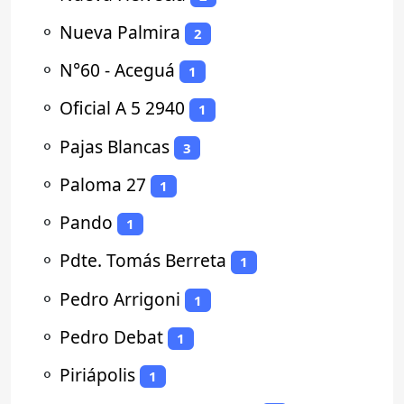
⚬
Nueva Palmira
2
⚬
N°60 - Aceguá
1
⚬
Oficial A 5 2940
1
⚬
Pajas Blancas
3
⚬
Paloma 27
1
⚬
Pando
1
⚬
Pdte. Tomás Berreta
1
⚬
Pedro Arrigoni
1
⚬
Pedro Debat
1
⚬
Piriápolis
1