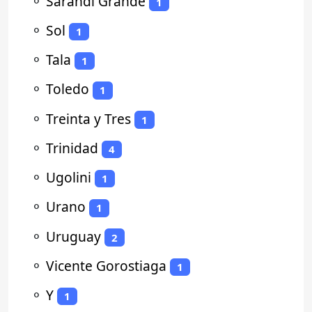
⚬
Sarandí Grande
1
⚬
Sol
1
⚬
Tala
1
⚬
Toledo
1
⚬
Treinta y Tres
1
⚬
Trinidad
4
⚬
Ugolini
1
⚬
Urano
1
⚬
Uruguay
2
⚬
Vicente Gorostiaga
1
⚬
Y
1